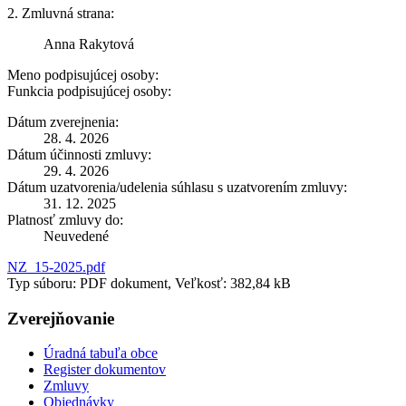
2. Zmluvná strana:
Anna Rakytová
Meno podpisujúcej osoby:
Funkcia podpisujúcej osoby:
Dátum zverejnenia:
28. 4. 2026
Dátum účinnosti zmluvy:
29. 4. 2026
Dátum uzatvorenia/udelenia súhlasu s uzatvorením zmluvy:
31. 12. 2025
Platnosť zmluvy do:
Neuvedené
NZ_15-2025.pdf
Typ súboru: PDF dokument, Veľkosť: 382,84 kB
Zverejňovanie
Úradná tabuľa obce
Register dokumentov
Zmluvy
Objednávky