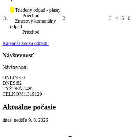
Triedený odpad - plasty
Priechod
31
2
3
4
5
6
Zmesový komunálny
odpad
Priechod
Kalendár zvozu odpadu
Návštevnosť
Návštevnosť:
ONLINE:
0
DNES:
82
TÝŽDEŇ:
1485
CELKOM:
1319129
Aktuálne počasie
dnes, nedeľa 9. 8. 2026