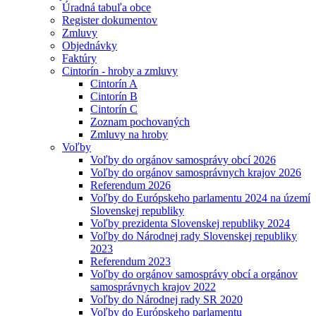
Úradná tabuľa obce
Register dokumentov
Zmluvy
Objednávky
Faktúry
Cintorín - hroby a zmluvy
Cintorín A
Cintorín B
Cintorín C
Zoznam pochovaných
Zmluvy na hroby
Voľby
Voľby do orgánov samosprávy obcí 2026
Voľby do orgánov samosprávnych krajov 2026
Referendum 2026
Voľby do Európskeho parlamentu 2024 na území
Slovenskej republiky
Voľby prezidenta Slovenskej republiky 2024
Voľby do Národnej rady Slovenskej republiky
2023
Referendum 2023
Voľby do orgánov samosprávy obcí a orgánov
samosprávnych krajov 2022
Voľby do Národnej rady SR 2020
Voľby do Európskeho parlamentu