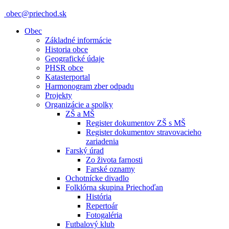
obec@priechod.sk
Obec
Základné informácie
Historia obce
Geografické údaje
PHSR obce
Katasterportal
Harmonogram zber odpadu
Projekty
Organizácie a spolky
ZŠ a MŠ
Register dokumentov ZŠ s MŠ
Register dokumentov stravovacieho
zariadenia
Farský úrad
Zo života farnosti
Farské oznamy
Ochotnícke divadlo
Folklórna skupina Priechoďan
História
Repertoár
Fotogaléria
Futbalový klub