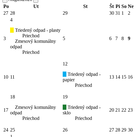
Po
Ut
St
Št
Pi
So
Ne
27
28
29
30
31
1
2
4
Triedený odpad - plasty
Priechod
3
5
6
7
8
9
Zmesový komunálny
odpad
Priechod
12
Triedený odpad -
10
11
13
14
15
16
papier
Priechod
18
19
Zmesový komunálny
Triedený odpad -
17
20
21
22
23
odpad
sklo
Priechod
Priechod
24
25
26
27
28
29
30
1