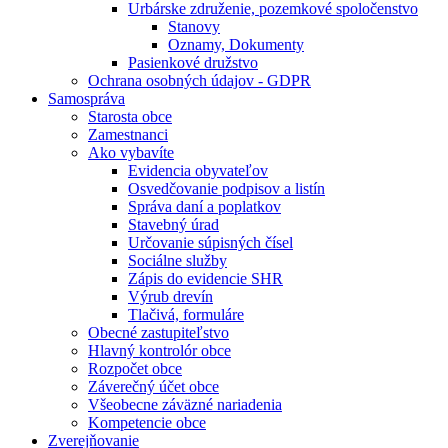
Urbárske združenie, pozemkové spoločenstvo
Stanovy
Oznamy, Dokumenty
Pasienkové družstvo
Ochrana osobných údajov - GDPR
Samospráva
Starosta obce
Zamestnanci
Ako vybavíte
Evidencia obyvateľov
Osvedčovanie podpisov a listín
Správa daní a poplatkov
Stavebný úrad
Určovanie súpisných čísel
Sociálne služby
Zápis do evidencie SHR
Výrub drevín
Tlačivá, formuláre
Obecné zastupiteľstvo
Hlavný kontrolór obce
Rozpočet obce
Záverečný účet obce
Všeobecne záväzné nariadenia
Kompetencie obce
Zverejňovanie