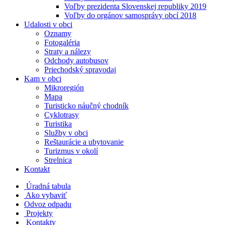
Voľby prezidenta Slovenskej republiky 2019
Voľby do orgánov samosprávy obcí 2018
Udalosti v obci
Oznamy
Fotogaléria
Straty a nálezy
Odchody autobusov
Priechodský spravodaj
Kam v obci
Mikroregión
Mapa
Turisticko náučný chodník
Cyklotrasy
Turistika
Služby v obci
Reštaurácie a ubytovanie
Turizmus v okolí
Strelnica
Kontakt
Úradná tabula
Ako vybaviť
Odvoz odpadu
Projekty
Kontakty