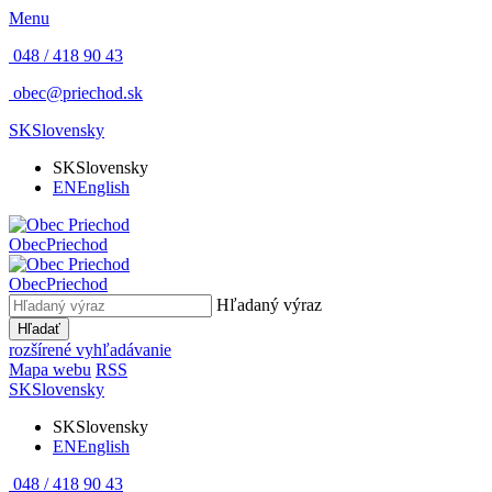
Menu
048 / 418 90 43
obec@priechod.sk
SK
Slovensky
SK
Slovensky
EN
English
Obec
Priechod
Obec
Priechod
Hľadaný výraz
Hľadať
rozšírené vyhľadávanie
Mapa webu
RSS
SK
Slovensky
SK
Slovensky
EN
English
048 / 418 90 43