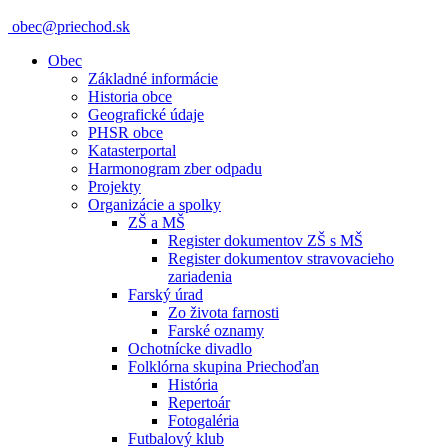
obec@priechod.sk
Obec
Základné informácie
Historia obce
Geografické údaje
PHSR obce
Katasterportal
Harmonogram zber odpadu
Projekty
Organizácie a spolky
ZŠ a MŠ
Register dokumentov ZŠ s MŠ
Register dokumentov stravovacieho
zariadenia
Farský úrad
Zo života farnosti
Farské oznamy
Ochotnícke divadlo
Folklórna skupina Priechoďan
História
Repertoár
Fotogaléria
Futbalový klub