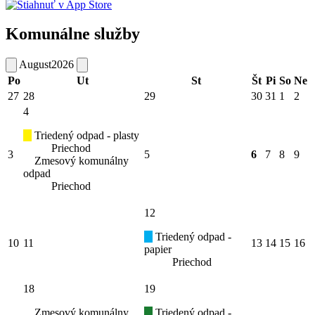
Komunálne služby
August
2026
Po
Ut
St
Št
Pi
So
Ne
27
28
29
30
31
1
2
4
Triedený odpad - plasty
Priechod
3
5
6
7
8
9
Zmesový komunálny
odpad
Priechod
12
Triedený odpad -
10
11
13
14
15
16
papier
Priechod
18
19
Zmesový komunálny
Triedený odpad -