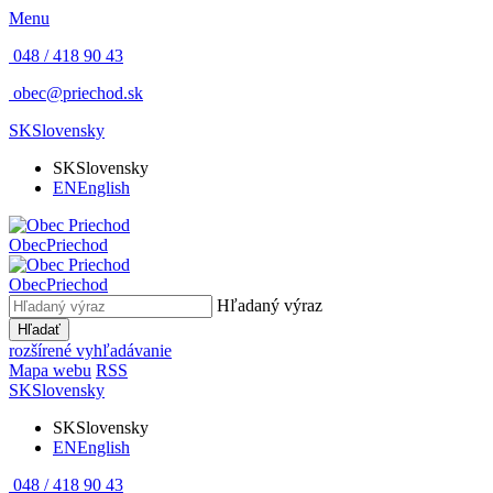
Menu
048 / 418 90 43
obec@priechod.sk
SK
Slovensky
SK
Slovensky
EN
English
Obec
Priechod
Obec
Priechod
Hľadaný výraz
Hľadať
rozšírené vyhľadávanie
Mapa webu
RSS
SK
Slovensky
SK
Slovensky
EN
English
048 / 418 90 43