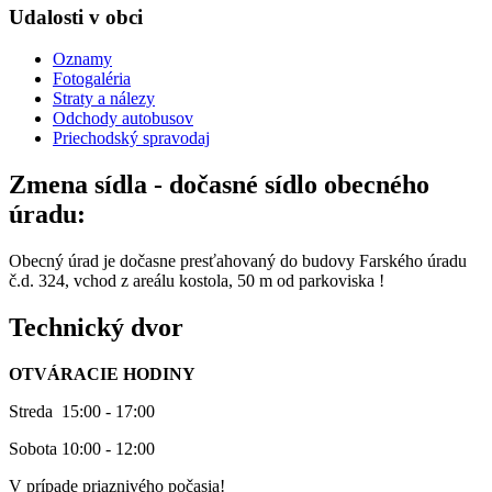
Udalosti v obci
Oznamy
Fotogaléria
Straty a nálezy
Odchody autobusov
Priechodský spravodaj
Zmena sídla - dočasné sídlo obecného
úradu:
Obecný úrad je dočasne presťahovaný do budovy Farského úradu
č.d. 324, vchod z areálu kostola, 50 m od parkoviska !
Technický dvor
OTVÁRACIE HODINY
Streda 15:00 - 17:00
Sobota 10:00 - 12:00
V prípade priaznivého počasia!