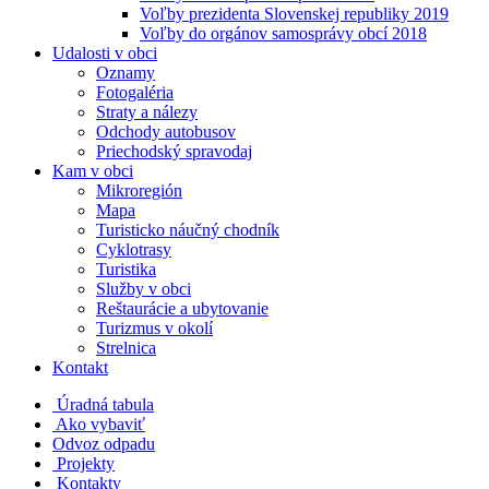
Voľby prezidenta Slovenskej republiky 2019
Voľby do orgánov samosprávy obcí 2018
Udalosti v obci
Oznamy
Fotogaléria
Straty a nálezy
Odchody autobusov
Priechodský spravodaj
Kam v obci
Mikroregión
Mapa
Turisticko náučný chodník
Cyklotrasy
Turistika
Služby v obci
Reštaurácie a ubytovanie
Turizmus v okolí
Strelnica
Kontakt
Úradná tabula
Ako vybaviť
Odvoz odpadu
Projekty
Kontakty