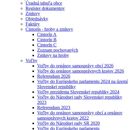
Úradná tabuľa obce
Register dokumentov
Zmluvy
Objednávky
Faktúry
Cintorín - hroby a zmluvy
Cintorín A
Cintorín B
Cintorín C
Zoznam pochovaných
Zmluvy na hroby
Voľby
Voľby do orgánov samosprávy obcí 2026
Voľby do orgánov samosprávnych krajov 2026
Referendum 2026
Voľby do Európskeho parlamentu 2024 na území
Slovenskej republiky
Voľby prezidenta Slovenskej republiky 2024
Voľby do Národnej rady Slovenskej republiky
2023
Referendum 2023
Voľby do orgánov samosprávy obcí a orgánov
samosprávnych krajov 2022
Voľby do Národnej rady SR 2020
Voľby do Európskeho parlamentu