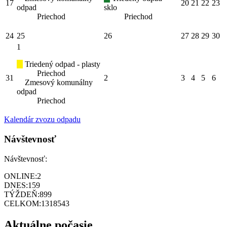
17
20
21
22
23
odpad
sklo
Priechod
Priechod
24
25
26
27
28
29
30
1
Triedený odpad - plasty
Priechod
31
2
3
4
5
6
Zmesový komunálny
odpad
Priechod
Kalendár zvozu odpadu
Návštevnosť
Návštevnosť:
ONLINE:
2
DNES:
159
TÝŽDEŇ:
899
CELKOM:
1318543
Aktuálne počasie