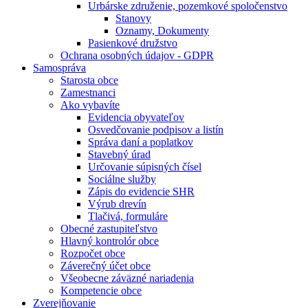
Urbárske združenie, pozemkové spoločenstvo
Stanovy
Oznamy, Dokumenty
Pasienkové družstvo
Ochrana osobných údajov - GDPR
Samospráva
Starosta obce
Zamestnanci
Ako vybavíte
Evidencia obyvateľov
Osvedčovanie podpisov a listín
Správa daní a poplatkov
Stavebný úrad
Určovanie súpisných čísel
Sociálne služby
Zápis do evidencie SHR
Výrub drevín
Tlačivá, formuláre
Obecné zastupiteľstvo
Hlavný kontrolór obce
Rozpočet obce
Záverečný účet obce
Všeobecne záväzné nariadenia
Kompetencie obce
Zverejňovanie