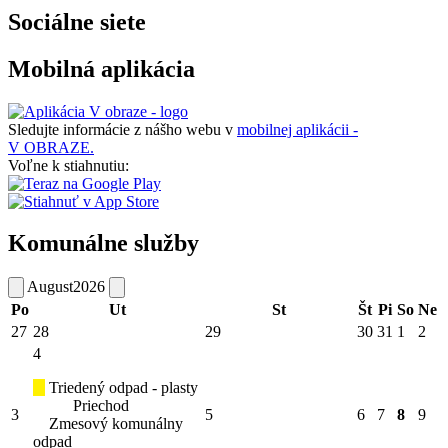
Sociálne siete
Mobilná aplikácia
Sledujte informácie z nášho webu v
mobilnej aplikácii -
V OBRAZE.
Voľne k stiahnutiu:
Komunálne služby
August
2026
Po
Ut
St
Št
Pi
So
Ne
27
28
29
30
31
1
2
4
Triedený odpad - plasty
Priechod
3
5
6
7
8
9
Zmesový komunálny
odpad