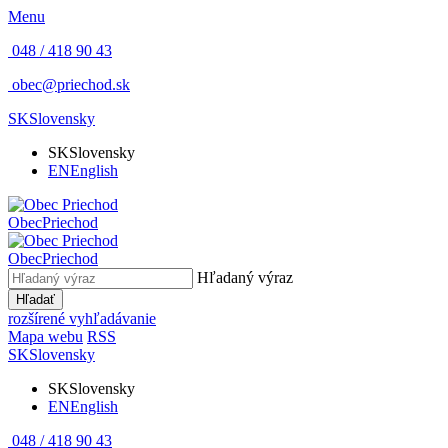
Menu
048 / 418 90 43
obec@priechod.sk
SK
Slovensky
SK
Slovensky
EN
English
Obec
Priechod
Obec
Priechod
Hľadaný výraz
Hľadať
rozšírené vyhľadávanie
Mapa webu
RSS
SK
Slovensky
SK
Slovensky
EN
English
048 / 418 90 43