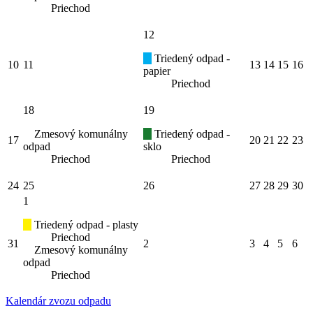
Priechod
12
Triedený odpad -
10
11
13
14
15
16
papier
Priechod
18
19
Zmesový komunálny
Triedený odpad -
17
20
21
22
23
odpad
sklo
Priechod
Priechod
24
25
26
27
28
29
30
1
Triedený odpad - plasty
Priechod
31
2
3
4
5
6
Zmesový komunálny
odpad
Priechod
Kalendár zvozu odpadu