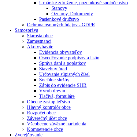
Urbárske združenie, pozemkové spoločenstvo
Stanovy
Oznamy, Dokumenty
Pasienkové družstvo
Ochrana osobných údajov - GDPR
Samospráva
Starosta obce
Zamestnanci
Ako vybavíte
Evidencia obyvateľov
Osvedčovanie podpisov a listín
Správa daní a poplatkov
Stavebný úrad
Určovanie súpisných čísel
Sociálne služby
Zápis do evidencie SHR
Výrub drevín
Tlačivá, formuláre
Obecné zastupiteľstvo
Hlavný kontrolór obce
Rozpočet obce
Záverečný účet obce
Všeobecne záväzné nariadenia
Kompetencie obce
Zverejňovanie