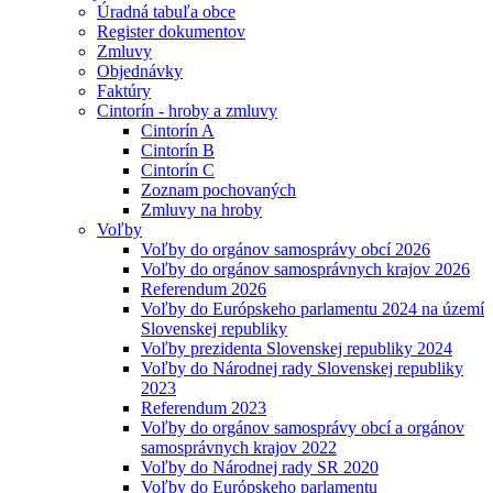
Úradná tabuľa obce
Register dokumentov
Zmluvy
Objednávky
Faktúry
Cintorín - hroby a zmluvy
Cintorín A
Cintorín B
Cintorín C
Zoznam pochovaných
Zmluvy na hroby
Voľby
Voľby do orgánov samosprávy obcí 2026
Voľby do orgánov samosprávnych krajov 2026
Referendum 2026
Voľby do Európskeho parlamentu 2024 na území
Slovenskej republiky
Voľby prezidenta Slovenskej republiky 2024
Voľby do Národnej rady Slovenskej republiky
2023
Referendum 2023
Voľby do orgánov samosprávy obcí a orgánov
samosprávnych krajov 2022
Voľby do Národnej rady SR 2020
Voľby do Európskeho parlamentu