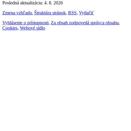
Posledná aktualizácia: 4. 8. 2026
Zmena vzhľadu
,
Štruktúra stránok
,
RSS
,
Vytlačiť
Vyhlásenie o prístupnosti
,
Za obsah zodpovedá správca obsahu
,
Cookies
,
Webové sídlo