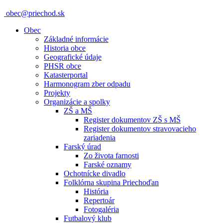
obec@priechod.sk
Obec
Základné informácie
Historia obce
Geografické údaje
PHSR obce
Katasterportal
Harmonogram zber odpadu
Projekty
Organizácie a spolky
ZŠ a MŠ
Register dokumentov ZŠ s MŠ
Register dokumentov stravovacieho
zariadenia
Farský úrad
Zo života farnosti
Farské oznamy
Ochotnícke divadlo
Folklórna skupina Priechoďan
História
Repertoár
Fotogaléria
Futbalový klub