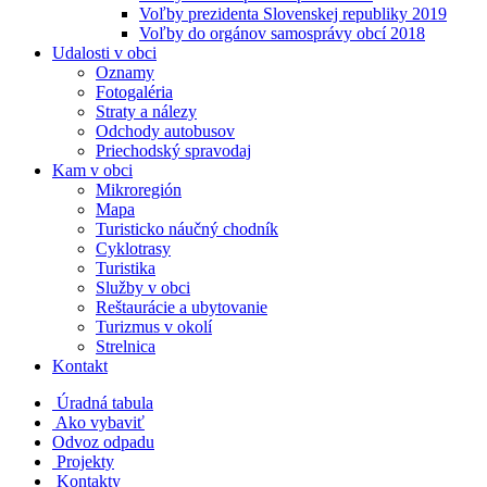
Voľby prezidenta Slovenskej republiky 2019
Voľby do orgánov samosprávy obcí 2018
Udalosti v obci
Oznamy
Fotogaléria
Straty a nálezy
Odchody autobusov
Priechodský spravodaj
Kam v obci
Mikroregión
Mapa
Turisticko náučný chodník
Cyklotrasy
Turistika
Služby v obci
Reštaurácie a ubytovanie
Turizmus v okolí
Strelnica
Kontakt
Úradná tabula
Ako vybaviť
Odvoz odpadu
Projekty
Kontakty