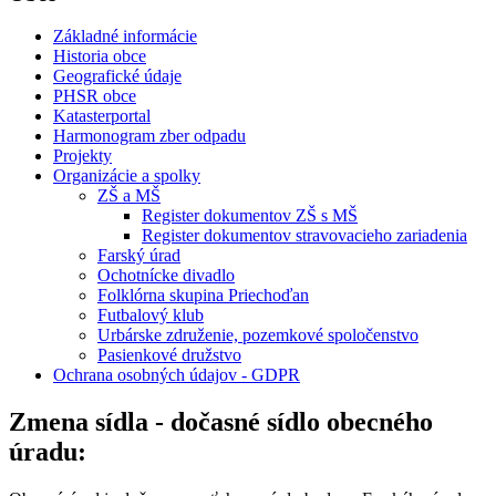
Základné informácie
Historia obce
Geografické údaje
PHSR obce
Katasterportal
Harmonogram zber odpadu
Projekty
Organizácie a spolky
ZŠ a MŠ
Register dokumentov ZŠ s MŠ
Register dokumentov stravovacieho zariadenia
Farský úrad
Ochotnícke divadlo
Folklórna skupina Priechoďan
Futbalový klub
Urbárske združenie, pozemkové spoločenstvo
Pasienkové družstvo
Ochrana osobných údajov - GDPR
Zmena sídla - dočasné sídlo obecného
úradu: