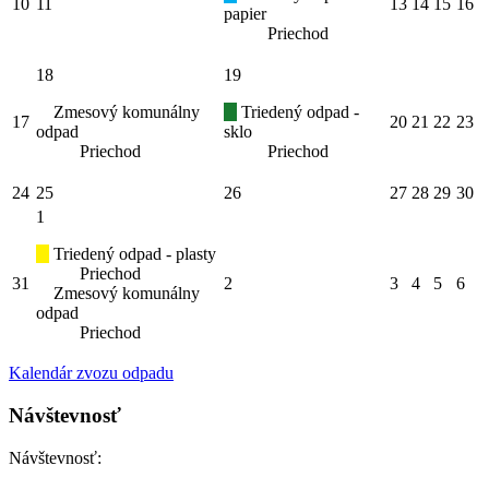
10
11
13
14
15
16
papier
Priechod
18
19
Zmesový komunálny
Triedený odpad -
17
20
21
22
23
odpad
sklo
Priechod
Priechod
24
25
26
27
28
29
30
1
Triedený odpad - plasty
Priechod
31
2
3
4
5
6
Zmesový komunálny
odpad
Priechod
Kalendár zvozu odpadu
Návštevnosť
Návštevnosť: