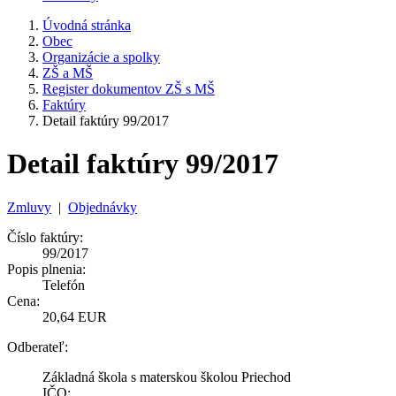
Úvodná stránka
Obec
Organizácie a spolky
ZŠ a MŠ
Register dokumentov ZŠ s MŠ
Faktúry
Detail faktúry 99/2017
Detail faktúry 99/2017
Zmluvy
|
Objednávky
Číslo faktúry:
99/2017
Popis plnenia:
Telefón
Cena:
20,64 EUR
Odberateľ:
Základná škola s materskou školou Priechod
IČO: