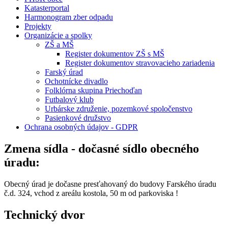
Katasterportal
Harmonogram zber odpadu
Projekty
Organizácie a spolky
ZŠ a MŠ
Register dokumentov ZŠ s MŠ
Register dokumentov stravovacieho zariadenia
Farský úrad
Ochotnícke divadlo
Folklórna skupina Priechoďan
Futbalový klub
Urbárske združenie, pozemkové spoločenstvo
Pasienkové družstvo
Ochrana osobných údajov - GDPR
Zmena sídla - dočasné sídlo obecného
úradu:
Obecný úrad je dočasne presťahovaný do budovy Farského úradu
č.d. 324, vchod z areálu kostola, 50 m od parkoviska !
Technický dvor