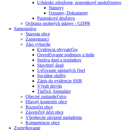
Urbárske združenie, pozemkové spoločenstvo
Stanovy
Oznamy, Dokumenty
Pasienkové družstvo
Ochrana osobných údajov - GDPR
Samospráva
Starosta obce
Zamestnanci
Ako vybavíte
Evidencia obyvateľov
Osvedčovanie podpisov a listín
Správa daní a poplatkov
Stavebný úrad
Určovanie súpisných čísel
Sociálne služby
Zápis do evidencie SHR
Výrub drevín
Tlačivá, formuláre
Obecné zastupiteľstvo
Hlavný kontrolór obce
Rozpočet obce
Záverečný účet obce
Všeobecne záväzné nariadenia
Kompetencie obce
Zverejňovanie