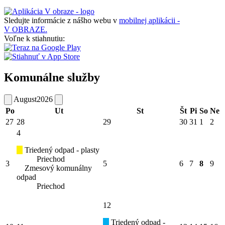
Sledujte informácie z nášho webu v
mobilnej aplikácii -
V OBRAZE.
Voľne k stiahnutiu:
Komunálne služby
August
2026
Po
Ut
St
Št
Pi
So
Ne
27
28
29
30
31
1
2
4
Triedený odpad - plasty
Priechod
3
5
6
7
8
9
Zmesový komunálny
odpad
Priechod
12
Triedený odpad -