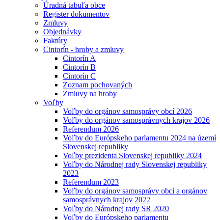
Úradná tabuľa obce
Register dokumentov
Zmluvy
Objednávky
Faktúry
Cintorín - hroby a zmluvy
Cintorín A
Cintorín B
Cintorín C
Zoznam pochovaných
Zmluvy na hroby
Voľby
Voľby do orgánov samosprávy obcí 2026
Voľby do orgánov samosprávnych krajov 2026
Referendum 2026
Voľby do Európskeho parlamentu 2024 na území
Slovenskej republiky
Voľby prezidenta Slovenskej republiky 2024
Voľby do Národnej rady Slovenskej republiky
2023
Referendum 2023
Voľby do orgánov samosprávy obcí a orgánov
samosprávnych krajov 2022
Voľby do Národnej rady SR 2020
Voľby do Európskeho parlamentu