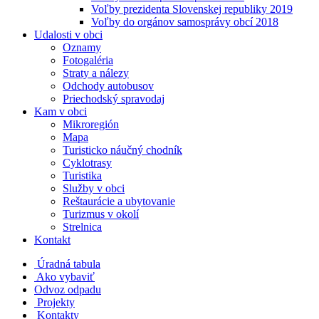
Voľby prezidenta Slovenskej republiky 2019
Voľby do orgánov samosprávy obcí 2018
Udalosti v obci
Oznamy
Fotogaléria
Straty a nálezy
Odchody autobusov
Priechodský spravodaj
Kam v obci
Mikroregión
Mapa
Turisticko náučný chodník
Cyklotrasy
Turistika
Služby v obci
Reštaurácie a ubytovanie
Turizmus v okolí
Strelnica
Kontakt
Úradná tabula
Ako vybaviť
Odvoz odpadu
Projekty
Kontakty