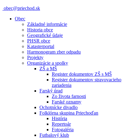
obec@priechod.sk
Obec
Základné informácie
Historia obce
Geografické údaje
PHSR obce
Katasterportal
Harmonogram zber odpadu
Projekty
Organizácie a spolky
ZŠ a MŠ
Register dokumentov ZŠ s MŠ
Register dokumentov stravovacieho
zariadenia
Farský úrad
Zo života farnosti
Farské oznamy
Ochotnícke divadlo
Folklórna skupina Priechoďan
História
Repertoár
Fotogaléria
Futbalový klub