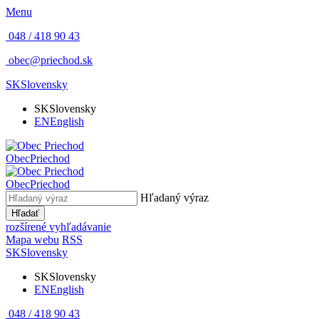
Menu
048 / 418 90 43
obec@priechod.sk
SK
Slovensky
SK
Slovensky
EN
English
Obec
Priechod
Obec
Priechod
Hľadaný výraz
Hľadať
rozšírené vyhľadávanie
Mapa webu
RSS
SK
Slovensky
SK
Slovensky
EN
English
048 / 418 90 43