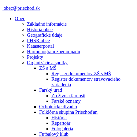
obec@priechod.sk
Obec
Základné informácie
Historia obce
Geografické údaje
PHSR obce
Katasterportal
Harmonogram zber odpadu
Projekty
Organizácie a spolky
ZŠ a MŠ
Register dokumentov ZŠ s MŠ
Register dokumentov stravovacieho
zariadenia
Farský úrad
Zo života farnosti
Farské oznamy
Ochotnícke divadlo
Folklórna skupina Priechoďan
História
Repertoár
Fotogaléria
Futbalový klub