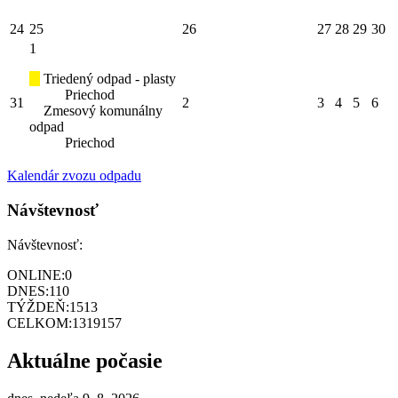
24
25
26
27
28
29
30
1
Triedený odpad - plasty
Priechod
31
2
3
4
5
6
Zmesový komunálny
odpad
Priechod
Kalendár zvozu odpadu
Návštevnosť
Návštevnosť:
ONLINE:
0
DNES:
110
TÝŽDEŇ:
1513
CELKOM:
1319157
Aktuálne počasie