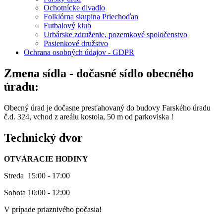
Ochotnícke divadlo
Folklórna skupina Priechoďan
Futbalový klub
Urbárske združenie, pozemkové spoločenstvo
Pasienkové družstvo
Ochrana osobných údajov - GDPR
Zmena sídla - dočasné sídlo obecného
úradu:
Obecný úrad je dočasne presťahovaný do budovy Farského úradu
č.d. 324, vchod z areálu kostola, 50 m od parkoviska !
Technický dvor
OTVÁRACIE HODINY
Streda 15:00 - 17:00
Sobota 10:00 - 12:00
V prípade priaznivého počasia!