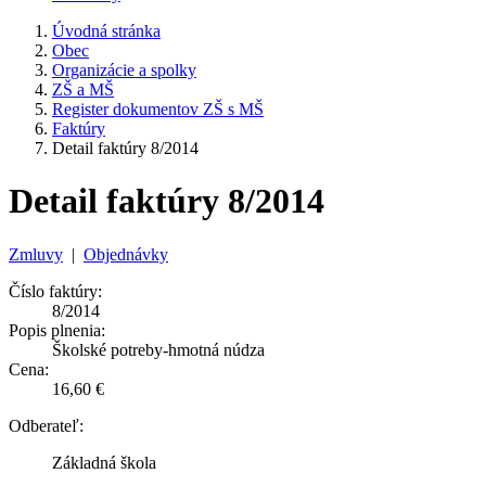
Úvodná stránka
Obec
Organizácie a spolky
ZŠ a MŠ
Register dokumentov ZŠ s MŠ
Faktúry
Detail faktúry 8/2014
Detail faktúry 8/2014
Zmluvy
|
Objednávky
Číslo faktúry:
8/2014
Popis plnenia:
Školské potreby-hmotná núdza
Cena:
16,60 €
Odberateľ:
Základná škola