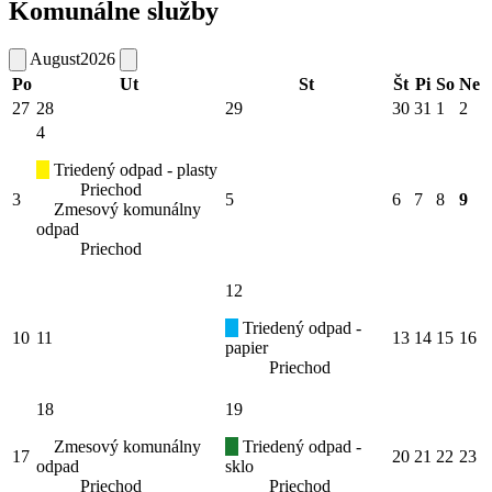
Komunálne služby
August
2026
Po
Ut
St
Št
Pi
So
Ne
27
28
29
30
31
1
2
4
Triedený odpad - plasty
Priechod
3
5
6
7
8
9
Zmesový komunálny
odpad
Priechod
12
Triedený odpad -
10
11
13
14
15
16
papier
Priechod
18
19
Zmesový komunálny
Triedený odpad -
17
20
21
22
23
odpad
sklo
Priechod
Priechod