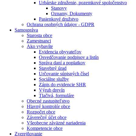
Urbárske združenie, pozemkové spoločenstvo
Stanovy
Oznamy, Dokumenty
Pasienkové družstvo
Ochrana osobných údajov - GDPR
Samospráva
Starosta obce
Zamestnanci
Ako vybavíte
Evidencia obyvateľov
Osvedčovanie podpisov a listín
Správa daní a poplatkov
Stavebný úrad
Určovanie súpisných čísel
Sociálne služby
Zápis do evidencie SHR
Výrub drevín
Tlačivá, formuláre
Obecné zastupiteľstvo
Hlavný kontrolór obce
Rozpočet obce
Záverečný účet obce
Všeobecne záväzné nariadenia
Kompetencie obce
Zverejňovanie