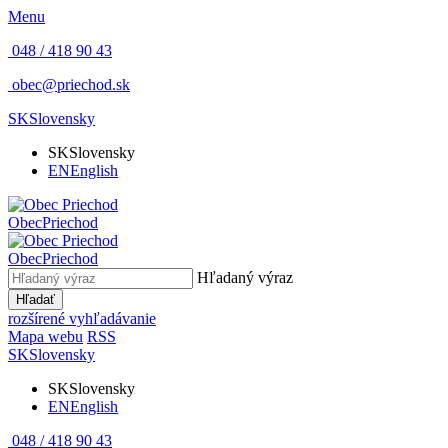
Menu
048 / 418 90 43
obec@priechod.sk
SK
Slovensky
SK
Slovensky
EN
English
Obec
Priechod
Obec
Priechod
Hľadaný výraz
Hľadať
rozšírené vyhľadávanie
Mapa webu
RSS
SK
Slovensky
SK
Slovensky
EN
English
048 / 418 90 43