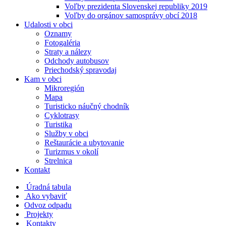
Voľby prezidenta Slovenskej republiky 2019
Voľby do orgánov samosprávy obcí 2018
Udalosti v obci
Oznamy
Fotogaléria
Straty a nálezy
Odchody autobusov
Priechodský spravodaj
Kam v obci
Mikroregión
Mapa
Turisticko náučný chodník
Cyklotrasy
Turistika
Služby v obci
Reštaurácie a ubytovanie
Turizmus v okolí
Strelnica
Kontakt
Úradná tabula
Ako vybaviť
Odvoz odpadu
Projekty
Kontakty