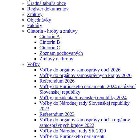
Úradná tabuľa obce
Register dokumentov
Zmluvy
Objednávky
Faktúry
Cintorín - hroby a zmluvy
Cintorín A
Cintorín B
Cintorín C
Zoznam pochovaných
Zmluvy na hroby
Voľby
Voľby do orgánov samosprávy obcí 2026
Voľby do orgánov samosprávnych krajov 2026
Referendum 2026
Voľby do Európskeho parlamentu 2024 na území
Slovenskej republiky
Voľby prezidenta Slovenskej republiky 2024
Voľby do Národnej rady Slovenskej republiky
2023
Referendum 2023
Voľby do orgánov samosprávy obcí a orgánov
samosprávnych krajov 2022
Voľby do Národnej rady SR 2020
Voľby do Európskeho parlamentu