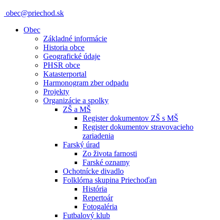
obec@priechod.sk
Obec
Základné informácie
Historia obce
Geografické údaje
PHSR obce
Katasterportal
Harmonogram zber odpadu
Projekty
Organizácie a spolky
ZŠ a MŠ
Register dokumentov ZŠ s MŠ
Register dokumentov stravovacieho
zariadenia
Farský úrad
Zo života farnosti
Farské oznamy
Ochotnícke divadlo
Folklórna skupina Priechoďan
História
Repertoár
Fotogaléria
Futbalový klub