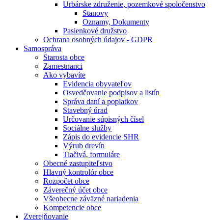
Urbárske združenie, pozemkové spoločenstvo
Stanovy
Oznamy, Dokumenty
Pasienkové družstvo
Ochrana osobných údajov - GDPR
Samospráva
Starosta obce
Zamestnanci
Ako vybavíte
Evidencia obyvateľov
Osvedčovanie podpisov a listín
Správa daní a poplatkov
Stavebný úrad
Určovanie súpisných čísel
Sociálne služby
Zápis do evidencie SHR
Výrub drevín
Tlačivá, formuláre
Obecné zastupiteľstvo
Hlavný kontrolór obce
Rozpočet obce
Záverečný účet obce
Všeobecne záväzné nariadenia
Kompetencie obce
Zverejňovanie