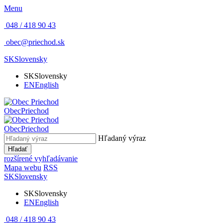
Menu
048 / 418 90 43
obec@priechod.sk
SK
Slovensky
SK
Slovensky
EN
English
Obec
Priechod
Obec
Priechod
Hľadaný výraz
Hľadať
rozšírené vyhľadávanie
Mapa webu
RSS
SK
Slovensky
SK
Slovensky
EN
English
048 / 418 90 43