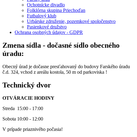
Ochotnícke divadlo
Folklórna skupina Priechoďan
Futbalový klub
Urbárske združenie, pozemkové spoločenstvo
Pasienkové družstvo
Ochrana osobných údajov - GDPR
Zmena sídla - dočasné sídlo obecného
úradu:
Obecný úrad je dočasne presťahovaný do budovy Farského úradu
č.d. 324, vchod z areálu kostola, 50 m od parkoviska !
Technický dvor
OTVÁRACIE HODINY
Streda 15:00 - 17:00
Sobota 10:00 - 12:00
V prípade priaznivého počasia!