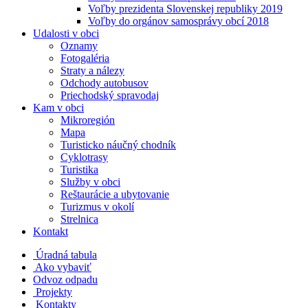
Voľby prezidenta Slovenskej republiky 2019
Voľby do orgánov samosprávy obcí 2018
Udalosti v obci
Oznamy
Fotogaléria
Straty a nálezy
Odchody autobusov
Priechodský spravodaj
Kam v obci
Mikroregión
Mapa
Turisticko náučný chodník
Cyklotrasy
Turistika
Služby v obci
Reštaurácie a ubytovanie
Turizmus v okolí
Strelnica
Kontakt
Úradná tabula
Ako vybaviť
Odvoz odpadu
Projekty
Kontakty