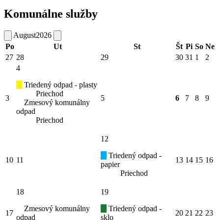
Komunálne služby
August
2026
Po
Ut
St
Št
Pi
So
Ne
27
28
29
30
31
1
2
4
Triedený odpad - plasty
Priechod
3
5
6
7
8
9
Zmesový komunálny
odpad
Priechod
12
Triedený odpad -
10
11
13
14
15
16
papier
Priechod
18
19
Zmesový komunálny
Triedený odpad -
17
20
21
22
23
odpad
sklo