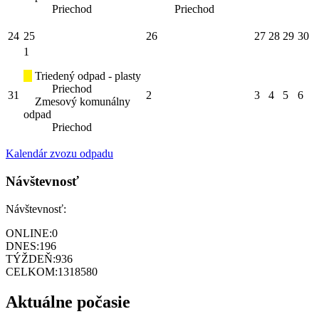
Priechod
Priechod
24
25
26
27
28
29
30
1
Triedený odpad - plasty
Priechod
31
2
3
4
5
6
Zmesový komunálny
odpad
Priechod
Kalendár zvozu odpadu
Návštevnosť
Návštevnosť:
ONLINE:
0
DNES:
196
TÝŽDEŇ:
936
CELKOM:
1318580
Aktuálne počasie