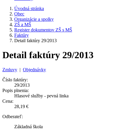
Úvodná stránka
Obec
Organizácie a spolky
ZŠ a MŠ
Register dokumentov ZŠ s MŠ
Faktúry
Detail faktúry 29/2013
Detail faktúry 29/2013
Zmluvy
|
Objednávky
Číslo faktúry:
29/2013
Popis plnenia:
Hlasové služby - pevná linka
Cena:
28,19 €
Odberateľ:
Základná škola