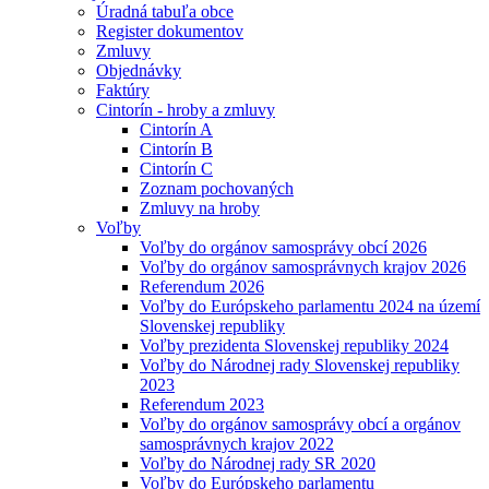
Úradná tabuľa obce
Register dokumentov
Zmluvy
Objednávky
Faktúry
Cintorín - hroby a zmluvy
Cintorín A
Cintorín B
Cintorín C
Zoznam pochovaných
Zmluvy na hroby
Voľby
Voľby do orgánov samosprávy obcí 2026
Voľby do orgánov samosprávnych krajov 2026
Referendum 2026
Voľby do Európskeho parlamentu 2024 na území
Slovenskej republiky
Voľby prezidenta Slovenskej republiky 2024
Voľby do Národnej rady Slovenskej republiky
2023
Referendum 2023
Voľby do orgánov samosprávy obcí a orgánov
samosprávnych krajov 2022
Voľby do Národnej rady SR 2020
Voľby do Európskeho parlamentu