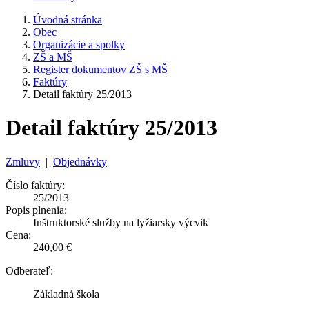
Úvodná stránka
Obec
Organizácie a spolky
ZŠ a MŠ
Register dokumentov ZŠ s MŠ
Faktúry
Detail faktúry 25/2013
Detail faktúry 25/2013
Zmluvy
|
Objednávky
Číslo faktúry:
25/2013
Popis plnenia:
Inštruktorské služby na lyžiarsky výcvik
Cena:
240,00 €
Odberateľ:
Základná škola