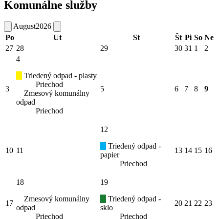
Komunálne služby
August
2026
Po
Ut
St
Št
Pi
So
Ne
27
28
29
30
31
1
2
4
Triedený odpad - plasty
Priechod
3
5
6
7
8
9
Zmesový komunálny
odpad
Priechod
12
Triedený odpad -
10
11
13
14
15
16
papier
Priechod
18
19
Zmesový komunálny
Triedený odpad -
17
20
21
22
23
odpad
sklo
Priechod
Priechod