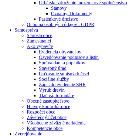
Urbárske združenie, pozemkové spoločenstvo
Stanovy
Oznamy, Dokumenty
Pasienkové družstvo
Ochrana osobných údajov - GDPR
Samospráva
Starosta obce
Zamestnanci
Ako vybavíte
Evidencia obyvateľov
Osvedčovanie podpisov a listín
Správa daní a poplatkov
Stavebný úrad
Určovanie súpisných čísel
Sociálne služby
Zápis do evidencie SHR
Výrub drevín
Tlačivá, formuláre
Obecné zastupiteľstvo
Hlavný kontrolór obce
Rozpočet obce
Záverečný účet obce
Všeobecne záväzné nariadenia
Kompetencie obce
Zverejňovanie