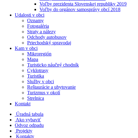
Voľby prezidenta Slovenskej republiky 2019
Voľby do orgánov samosprávy obcí 2018
Udalosti v obci
Oznamy
Fotogaléria
Straty a nálezy
Odchody autobusov
Priechodský spravodaj
Kam v obci
Mikroregión
Mapa
Turisticko náučný chodník
Cyklotrasy
Turistika
Služby v obci
Reštaurácie a ubytovanie
Turizmus v okolí
Strelnica
Kontakt
Úradná tabula
Ako vybaviť
Odvoz odpadu
Projekty
Kontakty