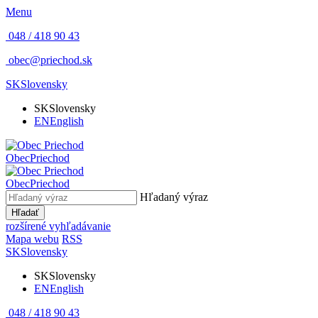
Menu
048 / 418 90 43
obec@priechod.sk
SK
Slovensky
SK
Slovensky
EN
English
Obec
Priechod
Obec
Priechod
Hľadaný výraz
Hľadať
rozšírené vyhľadávanie
Mapa webu
RSS
SK
Slovensky
SK
Slovensky
EN
English
048 / 418 90 43