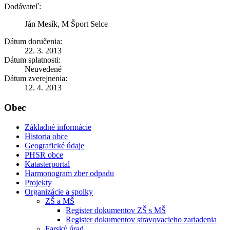
Dodávateľ:
Ján Mesík, M Šport Selce
Dátum doručenia:
22. 3. 2013
Dátum splatnosti:
Neuvedené
Dátum zverejnenia:
12. 4. 2013
Obec
Základné informácie
Historia obce
Geografické údaje
PHSR obce
Katasterportal
Harmonogram zber odpadu
Projekty
Organizácie a spolky
ZŠ a MŠ
Register dokumentov ZŠ s MŠ
Register dokumentov stravovacieho zariadenia
Farský úrad