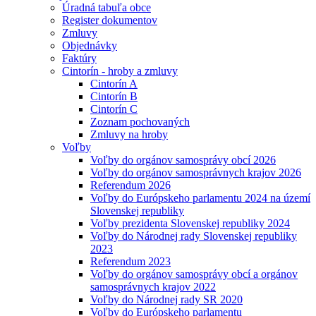
Úradná tabuľa obce
Register dokumentov
Zmluvy
Objednávky
Faktúry
Cintorín - hroby a zmluvy
Cintorín A
Cintorín B
Cintorín C
Zoznam pochovaných
Zmluvy na hroby
Voľby
Voľby do orgánov samosprávy obcí 2026
Voľby do orgánov samosprávnych krajov 2026
Referendum 2026
Voľby do Európskeho parlamentu 2024 na území
Slovenskej republiky
Voľby prezidenta Slovenskej republiky 2024
Voľby do Národnej rady Slovenskej republiky
2023
Referendum 2023
Voľby do orgánov samosprávy obcí a orgánov
samosprávnych krajov 2022
Voľby do Národnej rady SR 2020
Voľby do Európskeho parlamentu