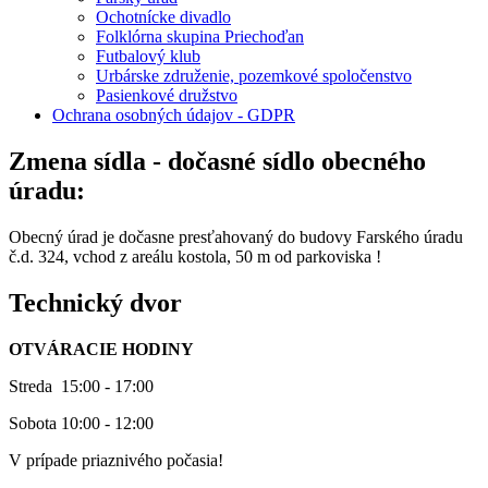
Ochotnícke divadlo
Folklórna skupina Priechoďan
Futbalový klub
Urbárske združenie, pozemkové spoločenstvo
Pasienkové družstvo
Ochrana osobných údajov - GDPR
Zmena sídla - dočasné sídlo obecného
úradu:
Obecný úrad je dočasne presťahovaný do budovy Farského úradu
č.d. 324, vchod z areálu kostola, 50 m od parkoviska !
Technický dvor
OTVÁRACIE HODINY
Streda 15:00 - 17:00
Sobota 10:00 - 12:00
V prípade priaznivého počasia!