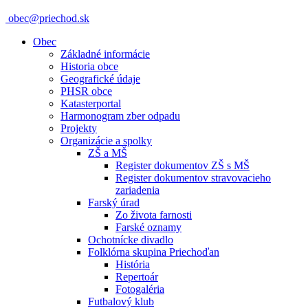
obec@priechod.sk
Obec
Základné informácie
Historia obce
Geografické údaje
PHSR obce
Katasterportal
Harmonogram zber odpadu
Projekty
Organizácie a spolky
ZŠ a MŠ
Register dokumentov ZŠ s MŠ
Register dokumentov stravovacieho
zariadenia
Farský úrad
Zo života farnosti
Farské oznamy
Ochotnícke divadlo
Folklórna skupina Priechoďan
História
Repertoár
Fotogaléria
Futbalový klub