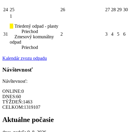
24
25
26
27
28
29
30
1
Triedený odpad - plasty
Priechod
31
2
3
4
5
6
Zmesový komunálny
odpad
Priechod
Kalendár zvozu odpadu
Návštevnosť
Návštevnosť:
ONLINE:
0
DNES:
60
TÝŽDEŇ:
1463
CELKOM:
1319107
Aktuálne počasie