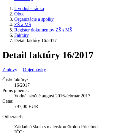
Úvodná stránka
Obec
Organizácie a spolky
ZŠ a MŠ
Register dokumentov ZŠ s MŠ
Faktúry
Detail faktúry 16/2017
Detail faktúry 16/2017
Zmluvy
|
Objednávky
Číslo faktúry:
16/2017
Popis plnenia:
Vodné, stočné august 2016-február 2017
Cena:
797,00 EUR
Odberateľ:
Základná škola s materskou školou Priechod
IČO: