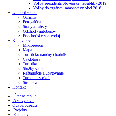
Voľby prezidenta Slovenskej republiky 2019
Voľby do orgánov samosprávy obcí 2018
Udalosti v obci
Oznamy
Fotogaléria
Straty a nálezy
Odchody autobusov
Priechodský spravodaj
Kam v obci
Mikroregión
Mapa
Turisticko náučný chodník
Cyklotrasy
Turistika
Služby v obci
Reštaurácie a ubytovanie
Turizmus v okolí
Strelnica
Kontakt
Úradná tabula
Ako vybaviť
Odvoz odpadu
Projekty
Kontakty