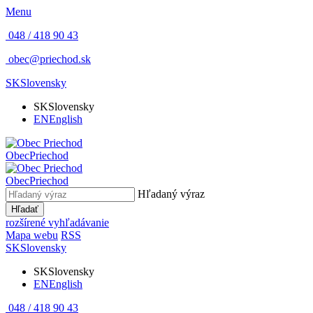
Menu
048 / 418 90 43
obec@priechod.sk
SK
Slovensky
SK
Slovensky
EN
English
Obec
Priechod
Obec
Priechod
Hľadaný výraz
Hľadať
rozšírené vyhľadávanie
Mapa webu
RSS
SK
Slovensky
SK
Slovensky
EN
English
048 / 418 90 43