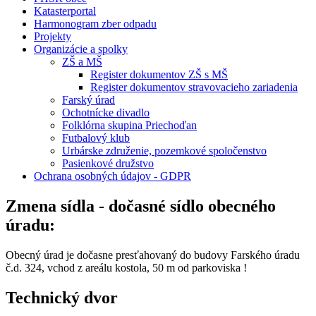
Katasterportal
Harmonogram zber odpadu
Projekty
Organizácie a spolky
ZŠ a MŠ
Register dokumentov ZŠ s MŠ
Register dokumentov stravovacieho zariadenia
Farský úrad
Ochotnícke divadlo
Folklórna skupina Priechoďan
Futbalový klub
Urbárske združenie, pozemkové spoločenstvo
Pasienkové družstvo
Ochrana osobných údajov - GDPR
Zmena sídla - dočasné sídlo obecného
úradu:
Obecný úrad je dočasne presťahovaný do budovy Farského úradu
č.d. 324, vchod z areálu kostola, 50 m od parkoviska !
Technický dvor