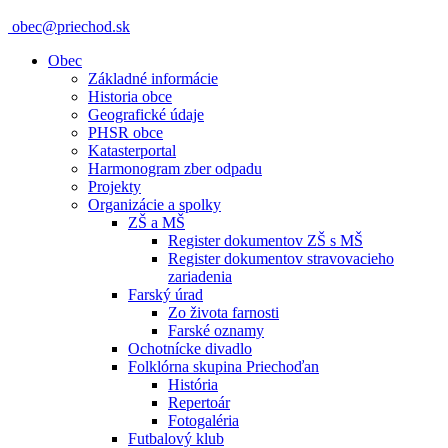
obec@priechod.sk
Obec
Základné informácie
Historia obce
Geografické údaje
PHSR obce
Katasterportal
Harmonogram zber odpadu
Projekty
Organizácie a spolky
ZŠ a MŠ
Register dokumentov ZŠ s MŠ
Register dokumentov stravovacieho
zariadenia
Farský úrad
Zo života farnosti
Farské oznamy
Ochotnícke divadlo
Folklórna skupina Priechoďan
História
Repertoár
Fotogaléria
Futbalový klub