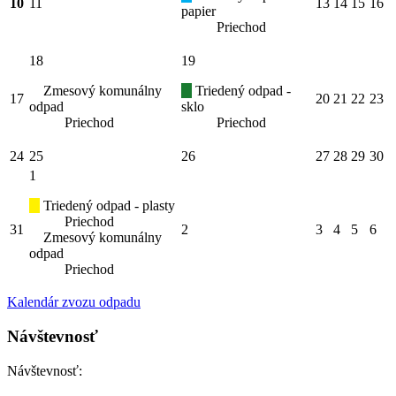
10
11
13
14
15
16
papier
Priechod
18
19
Zmesový komunálny
Triedený odpad -
17
20
21
22
23
odpad
sklo
Priechod
Priechod
24
25
26
27
28
29
30
1
Triedený odpad - plasty
Priechod
31
2
3
4
5
6
Zmesový komunálny
odpad
Priechod
Kalendár zvozu odpadu
Návštevnosť
Návštevnosť: