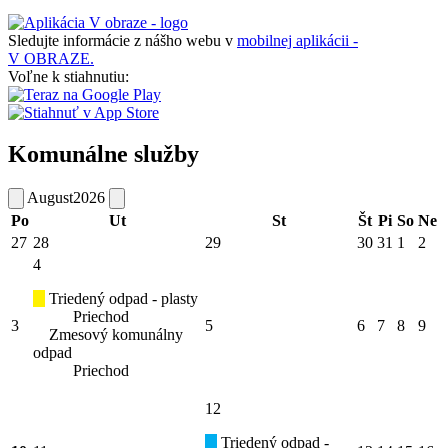
Sledujte informácie z nášho webu v
mobilnej aplikácii -
V OBRAZE.
Voľne k stiahnutiu:
Komunálne služby
August
2026
Po
Ut
St
Št
Pi
So
Ne
27
28
29
30
31
1
2
4
Triedený odpad - plasty
Priechod
3
5
6
7
8
9
Zmesový komunálny
odpad
Priechod
12
Triedený odpad -