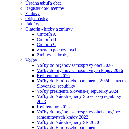
Úradná tabuľa obce
Register dokumentov
Zmluvy
Objednávky
Faktúry
Cintorín - hroby a zmluvy
Cintorín A
Cintorín B
Cintorín C
Zoznam pochovaných
Zmluvy na hroby
Voľby
Voľby do orgánov samosprávy obcí 2026
Voľby do orgánov samosprávnych krajov 2026
Referendum 2026
Voľby do Európskeho parlamentu 2024 na území
Slovenskej republiky
Voľby prezidenta Slovenskej republiky 2024
Voľby do Národnej rady Slovenskej republiky
2023
Referendum 2023
Voľby do orgánov samosprávy obcí a orgánov
samosprávnych krajov 2022
Voľby do Národnej rady SR 2020
Voľby do Európskeho parlamentu