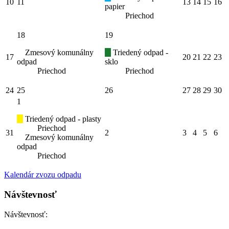
10
11
13
14
15
16
papier
Priechod
18
19
Zmesový komunálny
Triedený odpad -
17
20
21
22
23
odpad
sklo
Priechod
Priechod
24
25
26
27
28
29
30
1
Triedený odpad - plasty
Priechod
31
2
3
4
5
6
Zmesový komunálny
odpad
Priechod
Kalendár zvozu odpadu
Návštevnosť
Návštevnosť: