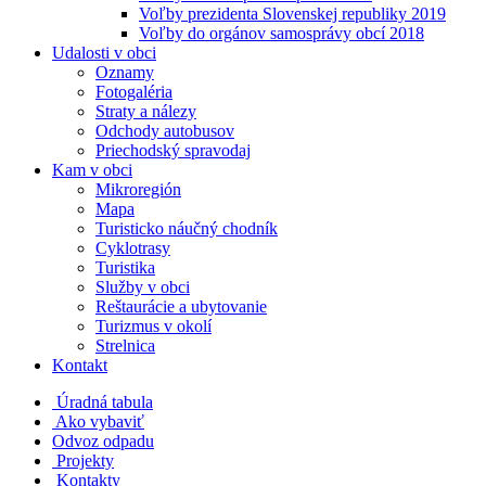
Voľby prezidenta Slovenskej republiky 2019
Voľby do orgánov samosprávy obcí 2018
Udalosti v obci
Oznamy
Fotogaléria
Straty a nálezy
Odchody autobusov
Priechodský spravodaj
Kam v obci
Mikroregión
Mapa
Turisticko náučný chodník
Cyklotrasy
Turistika
Služby v obci
Reštaurácie a ubytovanie
Turizmus v okolí
Strelnica
Kontakt
Úradná tabula
Ako vybaviť
Odvoz odpadu
Projekty
Kontakty