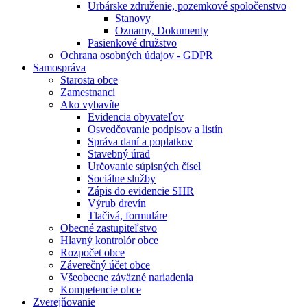
Urbárske združenie, pozemkové spoločenstvo
Stanovy
Oznamy, Dokumenty
Pasienkové družstvo
Ochrana osobných údajov - GDPR
Samospráva
Starosta obce
Zamestnanci
Ako vybavíte
Evidencia obyvateľov
Osvedčovanie podpisov a listín
Správa daní a poplatkov
Stavebný úrad
Určovanie súpisných čísel
Sociálne služby
Zápis do evidencie SHR
Výrub drevín
Tlačivá, formuláre
Obecné zastupiteľstvo
Hlavný kontrolór obce
Rozpočet obce
Záverečný účet obce
Všeobecne záväzné nariadenia
Kompetencie obce
Zverejňovanie