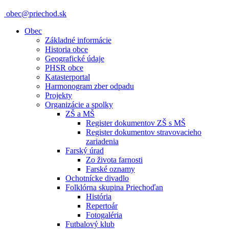
obec@priechod.sk
Obec
Základné informácie
Historia obce
Geografické údaje
PHSR obce
Katasterportal
Harmonogram zber odpadu
Projekty
Organizácie a spolky
ZŠ a MŠ
Register dokumentov ZŠ s MŠ
Register dokumentov stravovacieho
zariadenia
Farský úrad
Zo života farnosti
Farské oznamy
Ochotnícke divadlo
Folklórna skupina Priechoďan
História
Repertoár
Fotogaléria
Futbalový klub