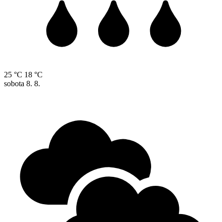
25 °C
18 °C
sobota
8. 8.