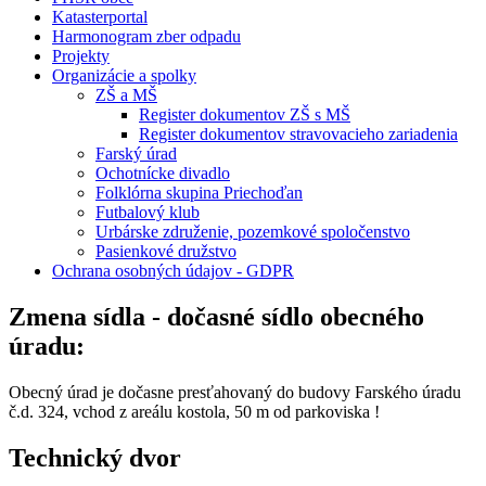
Katasterportal
Harmonogram zber odpadu
Projekty
Organizácie a spolky
ZŠ a MŠ
Register dokumentov ZŠ s MŠ
Register dokumentov stravovacieho zariadenia
Farský úrad
Ochotnícke divadlo
Folklórna skupina Priechoďan
Futbalový klub
Urbárske združenie, pozemkové spoločenstvo
Pasienkové družstvo
Ochrana osobných údajov - GDPR
Zmena sídla - dočasné sídlo obecného
úradu:
Obecný úrad je dočasne presťahovaný do budovy Farského úradu
č.d. 324, vchod z areálu kostola, 50 m od parkoviska !
Technický dvor