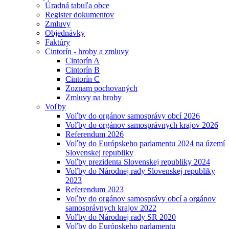
Úradná tabuľa obce
Register dokumentov
Zmluvy
Objednávky
Faktúry
Cintorín - hroby a zmluvy
Cintorín A
Cintorín B
Cintorín C
Zoznam pochovaných
Zmluvy na hroby
Voľby
Voľby do orgánov samosprávy obcí 2026
Voľby do orgánov samosprávnych krajov 2026
Referendum 2026
Voľby do Európskeho parlamentu 2024 na území
Slovenskej republiky
Voľby prezidenta Slovenskej republiky 2024
Voľby do Národnej rady Slovenskej republiky
2023
Referendum 2023
Voľby do orgánov samosprávy obcí a orgánov
samosprávnych krajov 2022
Voľby do Národnej rady SR 2020
Voľby do Európskeho parlamentu