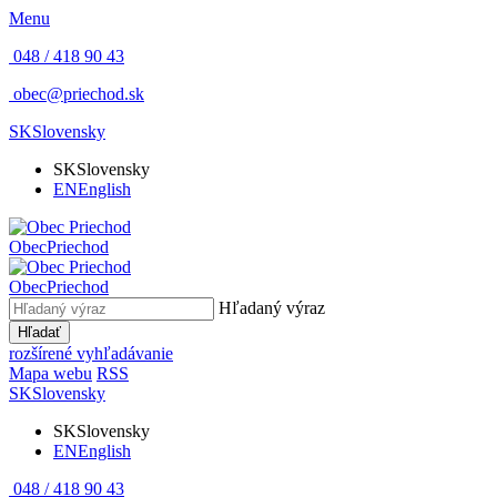
Menu
048 / 418 90 43
obec@priechod.sk
SK
Slovensky
SK
Slovensky
EN
English
Obec
Priechod
Obec
Priechod
Hľadaný výraz
Hľadať
rozšírené vyhľadávanie
Mapa webu
RSS
SK
Slovensky
SK
Slovensky
EN
English
048 / 418 90 43