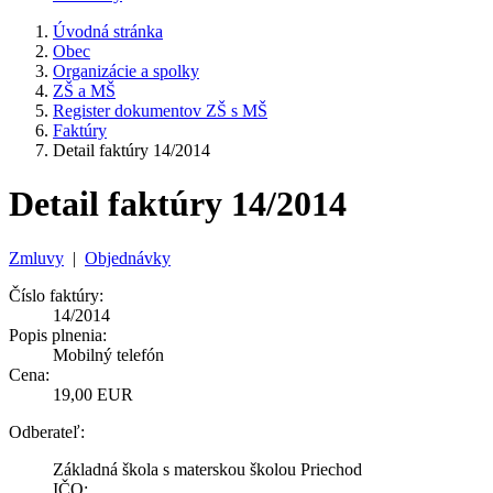
Úvodná stránka
Obec
Organizácie a spolky
ZŠ a MŠ
Register dokumentov ZŠ s MŠ
Faktúry
Detail faktúry 14/2014
Detail faktúry 14/2014
Zmluvy
|
Objednávky
Číslo faktúry:
14/2014
Popis plnenia:
Mobilný telefón
Cena:
19,00 EUR
Odberateľ:
Základná škola s materskou školou Priechod
IČO: