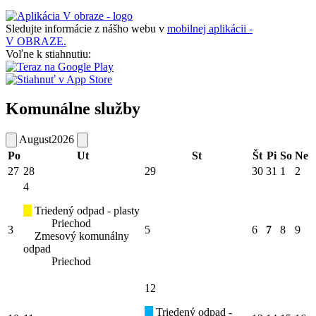
Sledujte informácie z nášho webu v
mobilnej aplikácii -
V OBRAZE.
Voľne k stiahnutiu:
Komunálne služby
August
2026
Po
Ut
St
Št
Pi
So
Ne
27
28
29
30
31
1
2
4
Triedený odpad - plasty
Priechod
3
5
6
7
8
9
Zmesový komunálny
odpad
Priechod
12
Triedený odpad -