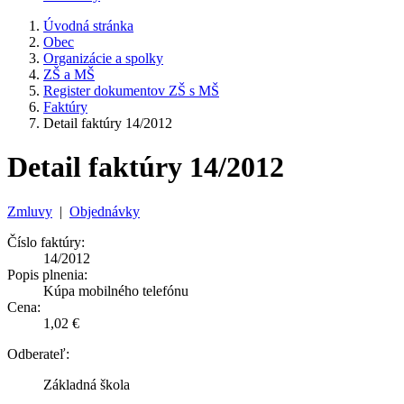
Úvodná stránka
Obec
Organizácie a spolky
ZŠ a MŠ
Register dokumentov ZŠ s MŠ
Faktúry
Detail faktúry 14/2012
Detail faktúry 14/2012
Zmluvy
|
Objednávky
Číslo faktúry:
14/2012
Popis plnenia:
Kúpa mobilného telefónu
Cena:
1,02 €
Odberateľ:
Základná škola