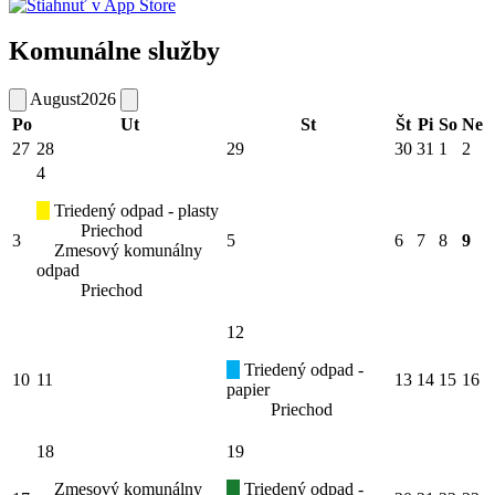
Komunálne služby
August
2026
Po
Ut
St
Št
Pi
So
Ne
27
28
29
30
31
1
2
4
Triedený odpad - plasty
Priechod
3
5
6
7
8
9
Zmesový komunálny
odpad
Priechod
12
Triedený odpad -
10
11
13
14
15
16
papier
Priechod
18
19
Zmesový komunálny
Triedený odpad -