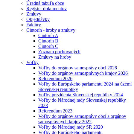
Úradná tabuľa obce
Register dokumentov
Zmluvy
Objednávky
Faktúry
Cintorín - hroby a zmluvy
Cintorín A
Cintorín B
Cintorín C
Zoznam pochovaných
Zmluvy na hroby
Voľby
Voľby do orgánov samosprávy obcí 2026
Voľby do orgánov samosprávnych krajov 2026
Referendum 2026
Voľby do Európskeho parlamentu 2024 na území
Slovenskej republiky
Voľby prezidenta Slovenskej republiky 2024
Voľby do Národnej rady Slovenskej republiky
2023
Referendum 2023
Voľby do orgánov samosprávy obcí a orgánov
samosprávnych krajov 2022
Voľby do Národnej rady SR 2020
Voľby do Európskeho parlamentu