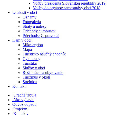
Voľby prezidenta Slovenskej republiky 2019
Voľby do orgánov samosprávy obcí 2018
Udalosti v obci
Oznamy
Fotogaléria
Straty a nálezy
Odchody autobusov
Priechodský spravodaj
Kam v obci
Mikroregión
Mapa
Turisticko náučný chodník
Cyklotrasy
Turistika
Služby v obci
Reštaurácie a ubytovanie
Turizmus v okolí
Strelnica
Kontakt
Úradná tabula
Ako vybaviť
Odvoz odpadu
Projekty
Kontakty