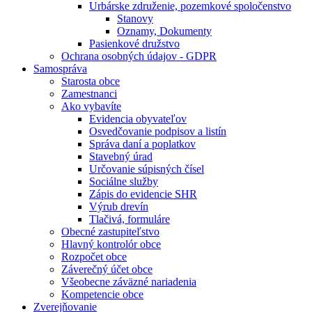
Urbárske združenie, pozemkové spoločenstvo
Stanovy
Oznamy, Dokumenty
Pasienkové družstvo
Ochrana osobných údajov - GDPR
Samospráva
Starosta obce
Zamestnanci
Ako vybavíte
Evidencia obyvateľov
Osvedčovanie podpisov a listín
Správa daní a poplatkov
Stavebný úrad
Určovanie súpisných čísel
Sociálne služby
Zápis do evidencie SHR
Výrub drevín
Tlačivá, formuláre
Obecné zastupiteľstvo
Hlavný kontrolór obce
Rozpočet obce
Záverečný účet obce
Všeobecne záväzné nariadenia
Kompetencie obce
Zverejňovanie