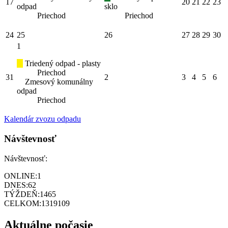
17
20
21
22
23
odpad
sklo
Priechod
Priechod
24
25
26
27
28
29
30
1
Triedený odpad - plasty
Priechod
31
2
3
4
5
6
Zmesový komunálny
odpad
Priechod
Kalendár zvozu odpadu
Návštevnosť
Návštevnosť:
ONLINE:
1
DNES:
62
TÝŽDEŇ:
1465
CELKOM:
1319109
Aktuálne počasie