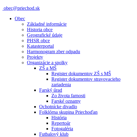
obec@priechod.sk
Obec
Základné informácie
Historia obce
Geografické údaje
PHSR obce
Katasterportal
Harmonogram zber odpadu
Projekty
Organizácie a spolky
ZŠ a MŠ
Register dokumentov ZŠ s MŠ
Register dokumentov stravovacieho
zariadenia
Farský úrad
Zo života farnosti
Farské oznamy
Ochotnícke divadlo
Folklórna skupina Priechoďan
História
Repertoár
Fotogaléria
Futbalový klub