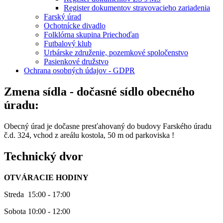
Register dokumentov stravovacieho zariadenia
Farský úrad
Ochotnícke divadlo
Folklórna skupina Priechoďan
Futbalový klub
Urbárske združenie, pozemkové spoločenstvo
Pasienkové družstvo
Ochrana osobných údajov - GDPR
Zmena sídla - dočasné sídlo obecného
úradu:
Obecný úrad je dočasne presťahovaný do budovy Farského úradu
č.d. 324, vchod z areálu kostola, 50 m od parkoviska !
Technický dvor
OTVÁRACIE HODINY
Streda 15:00 - 17:00
Sobota 10:00 - 12:00