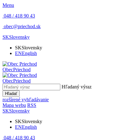
Menu
048 / 418 90 43
obec@priechod.sk
SK
Slovensky
SK
Slovensky
EN
English
Obec
Priechod
Obec
Priechod
Hľadaný výraz
Hľadať
rozšírené vyhľadávanie
Mapa webu
RSS
SK
Slovensky
SK
Slovensky
EN
English
048 / 418 90 43