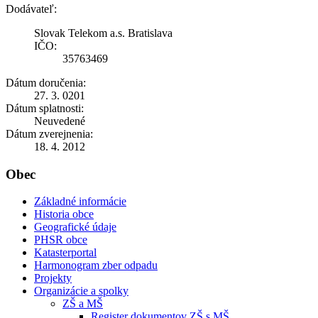
Dodávateľ:
Slovak Telekom a.s. Bratislava
IČO:
35763469
Dátum doručenia:
27. 3. 0201
Dátum splatnosti:
Neuvedené
Dátum zverejnenia:
18. 4. 2012
Obec
Základné informácie
Historia obce
Geografické údaje
PHSR obce
Katasterportal
Harmonogram zber odpadu
Projekty
Organizácie a spolky
ZŠ a MŠ
Register dokumentov ZŠ s MŠ