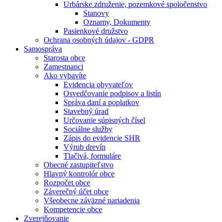
Urbárske združenie, pozemkové spoločenstvo
Stanovy
Oznamy, Dokumenty
Pasienkové družstvo
Ochrana osobných údajov - GDPR
Samospráva
Starosta obce
Zamestnanci
Ako vybavíte
Evidencia obyvateľov
Osvedčovanie podpisov a listín
Správa daní a poplatkov
Stavebný úrad
Určovanie súpisných čísel
Sociálne služby
Zápis do evidencie SHR
Výrub drevín
Tlačivá, formuláre
Obecné zastupiteľstvo
Hlavný kontrolór obce
Rozpočet obce
Záverečný účet obce
Všeobecne záväzné nariadenia
Kompetencie obce
Zverejňovanie