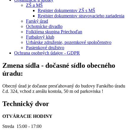
ZŠ a MŠ
Register dokumentov ZŠ s MŠ
Register dokumentov stravovacieho zariadenia
Farský úrad
Ochotnícke divadlo
Folklórna skupina Priechoďan
Futbalový klub
Urbárske združenie, pozemkové spoločenstvo
Pasienkové družstvo
Ochrana osobných údajov - GDPR
Zmena sídla - dočasné sídlo obecného
úradu:
Obecný úrad je dočasne presťahovaný do budovy Farského úradu
č.d. 324, vchod z areálu kostola, 50 m od parkoviska !
Technický dvor
OTVÁRACIE HODINY
Streda 15:00 - 17:00