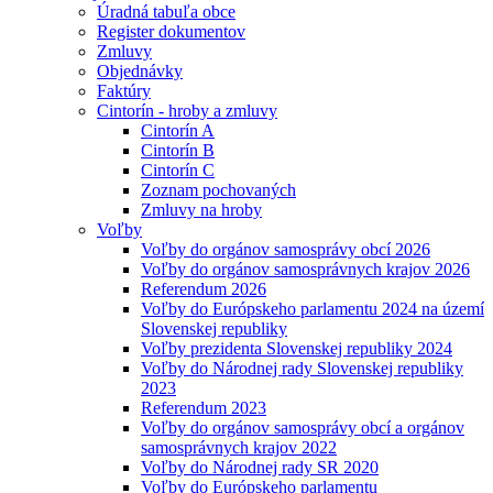
Úradná tabuľa obce
Register dokumentov
Zmluvy
Objednávky
Faktúry
Cintorín - hroby a zmluvy
Cintorín A
Cintorín B
Cintorín C
Zoznam pochovaných
Zmluvy na hroby
Voľby
Voľby do orgánov samosprávy obcí 2026
Voľby do orgánov samosprávnych krajov 2026
Referendum 2026
Voľby do Európskeho parlamentu 2024 na území
Slovenskej republiky
Voľby prezidenta Slovenskej republiky 2024
Voľby do Národnej rady Slovenskej republiky
2023
Referendum 2023
Voľby do orgánov samosprávy obcí a orgánov
samosprávnych krajov 2022
Voľby do Národnej rady SR 2020
Voľby do Európskeho parlamentu