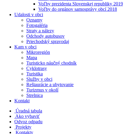
Voľby prezidenta Slovenskej republiky 2019
Voľby do orgánov samosprávy obcí 2018
Udalosti v obci
Oznamy
Fotogaléria
Straty a nálezy
Odchody autobusov
Priechodský spravodaj
Kam v obci
Mikroregión
Mapa
Turisticko náučný chodník
Cyklotrasy
Turistika
Služby v obci
Reštaurácie a ubytovanie
Turizmus v okolí
Strelnica
Kontakt
Úradná tabula
Ako vybaviť
Odvoz odpadu
Projekty
Kontakty