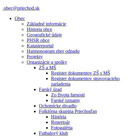
obec@priechod.sk
Obec
Základné informácie
Historia obce
Geografické údaje
PHSR obce
Katasterportal
Harmonogram zber odpadu
Projekty
Organizácie a spolky
ZŠ a MŠ
Register dokumentov ZŠ s MŠ
Register dokumentov stravovacieho
zariadenia
Farský úrad
Zo života farnosti
Farské oznamy
Ochotnícke divadlo
Folklórna skupina Priechoďan
História
Repertoár
Fotogaléria
Futbalový klub