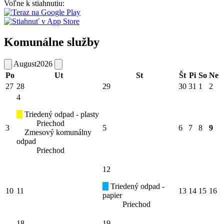
Voľne k stiahnutiu:
Komunálne služby
August
2026
Po
Ut
St
Št
Pi
So
Ne
27
28
29
30
31
1
2
4
Triedený odpad - plasty
Priechod
3
5
6
7
8
9
Zmesový komunálny
odpad
Priechod
12
Triedený odpad -
10
11
13
14
15
16
papier
Priechod
18
19