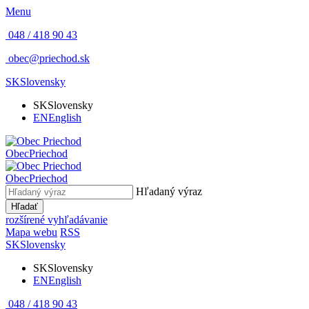
Menu
048 / 418 90 43
obec@priechod.sk
SK
Slovensky
SK
Slovensky
EN
English
Obec
Priechod
Obec
Priechod
Hľadaný výraz
Hľadať
rozšírené vyhľadávanie
Mapa webu
RSS
SK
Slovensky
SK
Slovensky
EN
English
048 / 418 90 43