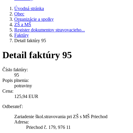
Úvodná stránka
Obec
Organizácie a spolky
ZŠ a MŠ
Register dokumentov stravovacieho...
Faktúry
Detail faktúry 95
Detail faktúry 95
Číslo faktúry:
95
Popis plnenia:
potraviny
Cena:
125,94 EUR
Odberateľ:
Zariadenie škol.stravovania pri ZŠ s MŠ Priechod
Adresa:
Priechod č. 179, 976 11