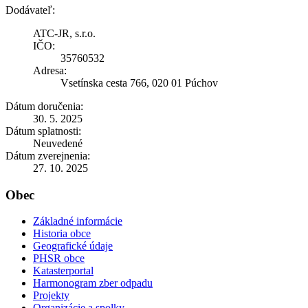
Dodávateľ:
ATC-JR, s.r.o.
IČO:
35760532
Adresa:
Vsetínska cesta 766, 020 01 Púchov
Dátum doručenia:
30. 5. 2025
Dátum splatnosti:
Neuvedené
Dátum zverejnenia:
27. 10. 2025
Obec
Základné informácie
Historia obce
Geografické údaje
PHSR obce
Katasterportal
Harmonogram zber odpadu
Projekty
Organizácie a spolky