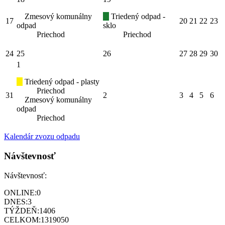
Zmesový komunálny
Triedený odpad -
17
20
21
22
23
odpad
sklo
Priechod
Priechod
24
25
26
27
28
29
30
1
Triedený odpad - plasty
Priechod
31
2
3
4
5
6
Zmesový komunálny
odpad
Priechod
Kalendár zvozu odpadu
Návštevnosť
Návštevnosť:
ONLINE:
0
DNES:
3
TÝŽDEŇ:
1406
CELKOM:
1319050