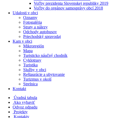
Voľby prezidenta Slovenskej republiky 2019
Voľby do orgánov samosprávy obcí 2018
Udalosti v obci
Oznamy
Fotogaléria
Straty a nálezy
Odchody autobusov
Priechodský spravodaj
Kam v obci
Mikroregión
Mapa
Turisticko náučný chodník
Cyklotrasy
Turistika
Služby v obci
Reštaurácie a ubytovanie
Turizmus v okolí
Strelnica
Kontakt
Úradná tabula
Ako vybaviť
Odvoz odpadu
Projekty
Kontakty