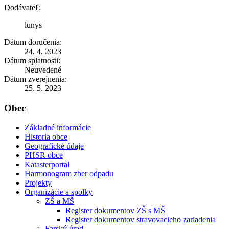
Dodávateľ:
lunys
Dátum doručenia:
24. 4. 2023
Dátum splatnosti:
Neuvedené
Dátum zverejnenia:
25. 5. 2023
Obec
Základné informácie
Historia obce
Geografické údaje
PHSR obce
Katasterportal
Harmonogram zber odpadu
Projekty
Organizácie a spolky
ZŠ a MŠ
Register dokumentov ZŠ s MŠ
Register dokumentov stravovacieho zariadenia
Farský úrad