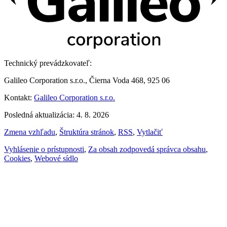
Technický prevádzkovateľ:
Galileo Corporation s.r.o., Čierna Voda 468, 925 06
Kontakt:
Galileo Corporation s.r.o.
Posledná aktualizácia: 4. 8. 2026
Zmena vzhľadu
,
Štruktúra stránok
,
RSS
,
Vytlačiť
Vyhlásenie o prístupnosti
,
Za obsah zodpovedá správca obsahu
,
Cookies
,
Webové sídlo