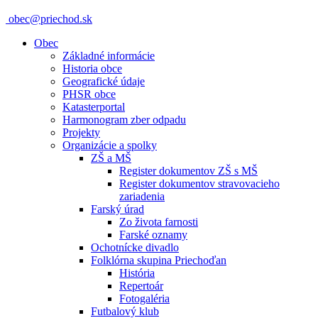
obec@priechod.sk
Obec
Základné informácie
Historia obce
Geografické údaje
PHSR obce
Katasterportal
Harmonogram zber odpadu
Projekty
Organizácie a spolky
ZŠ a MŠ
Register dokumentov ZŠ s MŠ
Register dokumentov stravovacieho
zariadenia
Farský úrad
Zo života farnosti
Farské oznamy
Ochotnícke divadlo
Folklórna skupina Priechoďan
História
Repertoár
Fotogaléria
Futbalový klub