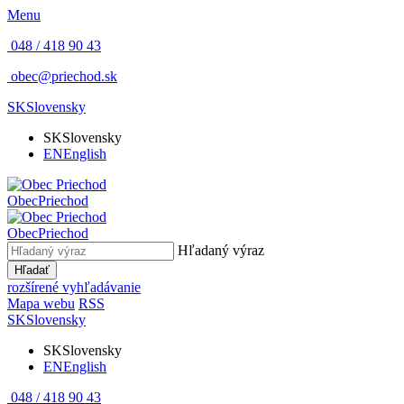
Menu
048 / 418 90 43
obec@priechod.sk
SK
Slovensky
SK
Slovensky
EN
English
Obec
Priechod
Obec
Priechod
Hľadaný výraz
Hľadať
rozšírené vyhľadávanie
Mapa webu
RSS
SK
Slovensky
SK
Slovensky
EN
English
048 / 418 90 43