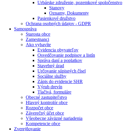
Urbárske združenie, pozemkové spoločenstvo
Stanovy
Oznamy, Dokumenty
Pasienkové družstvo
Ochrana osobných údajov - GDPR
Samospráva
Starosta obce
Zamestnanci
Ako vybavíte
Evidencia obyvateľov
Osvedčovanie podpisov a listín
Správa daní a poplatkov
Stavebný úrad
Určovanie súpisných čísel
Sociálne služby
Zápis do evidencie SHR
Výrub drevín
Tlačivá, formuláre
Obecné zastupiteľstvo
Hlavný kontrolór obce
Rozpočet obce
Záverečný účet obce
Všeobecne záväzné nariadenia
Kompetencie obce
Zverejňovanie