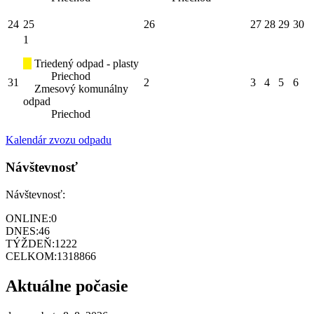
24
25
26
27
28
29
30
1
Triedený odpad - plasty
Priechod
31
2
3
4
5
6
Zmesový komunálny
odpad
Priechod
Kalendár zvozu odpadu
Návštevnosť
Návštevnosť:
ONLINE:
0
DNES:
46
TÝŽDEŇ:
1222
CELKOM:
1318866
Aktuálne počasie