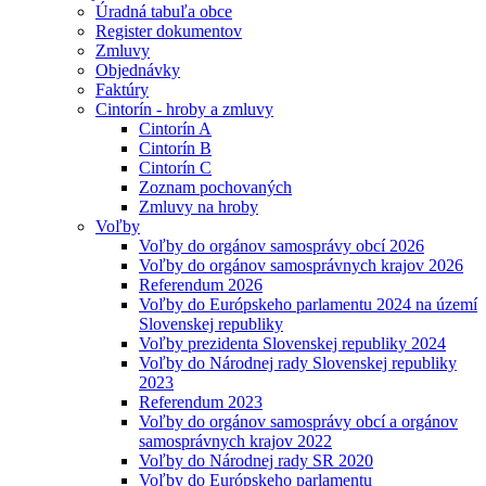
Úradná tabuľa obce
Register dokumentov
Zmluvy
Objednávky
Faktúry
Cintorín - hroby a zmluvy
Cintorín A
Cintorín B
Cintorín C
Zoznam pochovaných
Zmluvy na hroby
Voľby
Voľby do orgánov samosprávy obcí 2026
Voľby do orgánov samosprávnych krajov 2026
Referendum 2026
Voľby do Európskeho parlamentu 2024 na území
Slovenskej republiky
Voľby prezidenta Slovenskej republiky 2024
Voľby do Národnej rady Slovenskej republiky
2023
Referendum 2023
Voľby do orgánov samosprávy obcí a orgánov
samosprávnych krajov 2022
Voľby do Národnej rady SR 2020
Voľby do Európskeho parlamentu