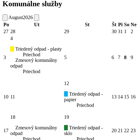
Komunálne služby
August
2026
Po
Ut
St
Št
Pi
So
Ne
27
28
29
30
31
1
2
4
Triedený odpad - plasty
Priechod
3
5
6
7
8
9
Zmesový komunálny
odpad
Priechod
12
Triedený odpad -
10
11
13
14
15
16
papier
Priechod
18
19
Zmesový komunálny
Triedený odpad -
17
20
21
22
23
odpad
sklo
Priechod
Priechod