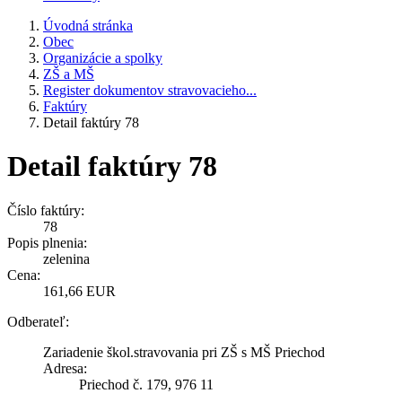
Úvodná stránka
Obec
Organizácie a spolky
ZŠ a MŠ
Register dokumentov stravovacieho...
Faktúry
Detail faktúry 78
Detail faktúry 78
Číslo faktúry:
78
Popis plnenia:
zelenina
Cena:
161,66 EUR
Odberateľ:
Zariadenie škol.stravovania pri ZŠ s MŠ Priechod
Adresa:
Priechod č. 179, 976 11