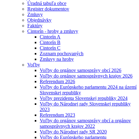
Úradná tabuľa obce
Register dokumentov
Zmluvy
Objednávky
Faktúry
Cintorín - hroby a zmluvy
Cintorín A
Cintorín B
Cintorín C
Zoznam pochovaných
Zmluvy na hroby
Voľby
Voľby do orgánov samosprávy obcí 2026
Voľby do orgánov samosprávnych krajov 2026
Referendum 2026
Voľby do Európskeho parlamentu 2024 na území
Slovenskej republiky
Voľby prezidenta Slovenskej republiky 2024
Voľby do Národnej rady Slovenskej republiky
2023
Referendum 2023
Voľby do orgánov samosprávy obcí a orgánov
samosprávnych krajov 2022
Voľby do Národnej rady SR 2020
Voľby do Európskeho parlamentu