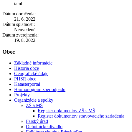
tami
Dátum doručenia:
21. 6. 2022
Dátum splatnosti:
Neuvedené
Dátum zverejnenia:
19. 8. 2022
Obec
Základné informácie
Historia obce
Geografické údaje
PHSR obce
Katasterportal
Harmonogram zber odpadu
Projekty
Organizácie a spolky
ZŠ a MŠ
Register dokumentov ZŠ s MŠ
Register dokumentov stravovacieho zariadenia
Farský úrad
Ochotnícke divadlo
Folklórna skupina Priechoďan