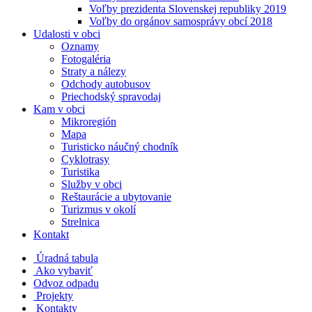
Voľby prezidenta Slovenskej republiky 2019
Voľby do orgánov samosprávy obcí 2018
Udalosti v obci
Oznamy
Fotogaléria
Straty a nálezy
Odchody autobusov
Priechodský spravodaj
Kam v obci
Mikroregión
Mapa
Turisticko náučný chodník
Cyklotrasy
Turistika
Služby v obci
Reštaurácie a ubytovanie
Turizmus v okolí
Strelnica
Kontakt
Úradná tabula
Ako vybaviť
Odvoz odpadu
Projekty
Kontakty