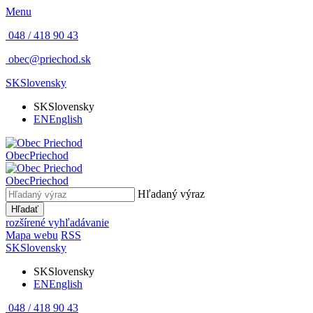
Menu
048 / 418 90 43
obec@priechod.sk
SK
Slovensky
SK
Slovensky
EN
English
Obec
Priechod
Obec
Priechod
Hľadaný výraz
Hľadať
rozšírené vyhľadávanie
Mapa webu
RSS
SK
Slovensky
SK
Slovensky
EN
English
048 / 418 90 43