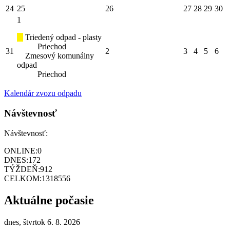
24
25
26
27
28
29
30
1
Triedený odpad - plasty
Priechod
31
2
3
4
5
6
Zmesový komunálny
odpad
Priechod
Kalendár zvozu odpadu
Návštevnosť
Návštevnosť:
ONLINE:
0
DNES:
172
TÝŽDEŇ:
912
CELKOM:
1318556
Aktuálne počasie
dnes, štvrtok 6. 8. 2026