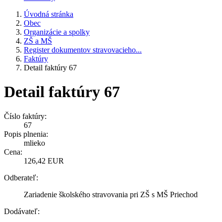
Úvodná stránka
Obec
Organizácie a spolky
ZŠ a MŠ
Register dokumentov stravovacieho...
Faktúry
Detail faktúry 67
Detail faktúry 67
Číslo faktúry:
67
Popis plnenia:
mlieko
Cena:
126,42 EUR
Odberateľ:
Zariadenie školského stravovania pri ZŠ s MŠ Priechod
Dodávateľ: