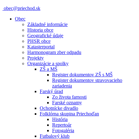
obec@priechod.sk
Obec
Základné informácie
Historia obce
Geografické údaje
PHSR obce
Katasterportal
Harmonogram zber odpadu
Projekty
Organizácie a spolky
ZŠ a MŠ
Register dokumentov ZŠ s MŠ
Register dokumentov stravovacieho
zariadenia
Farský úrad
Zo života farnosti
Farské oznamy
Ochotnícke divadlo
Folklórna skupina Priechoďan
História
Repertoár
Fotogaléria
Futbalový klub