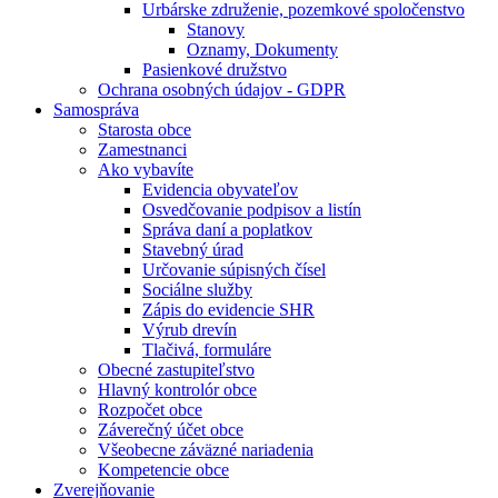
Urbárske združenie, pozemkové spoločenstvo
Stanovy
Oznamy, Dokumenty
Pasienkové družstvo
Ochrana osobných údajov - GDPR
Samospráva
Starosta obce
Zamestnanci
Ako vybavíte
Evidencia obyvateľov
Osvedčovanie podpisov a listín
Správa daní a poplatkov
Stavebný úrad
Určovanie súpisných čísel
Sociálne služby
Zápis do evidencie SHR
Výrub drevín
Tlačivá, formuláre
Obecné zastupiteľstvo
Hlavný kontrolór obce
Rozpočet obce
Záverečný účet obce
Všeobecne záväzné nariadenia
Kompetencie obce
Zverejňovanie