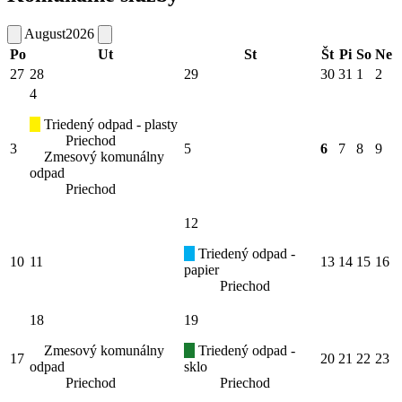
August
2026
Po
Ut
St
Št
Pi
So
Ne
27
28
29
30
31
1
2
4
Triedený odpad - plasty
Priechod
3
5
6
7
8
9
Zmesový komunálny
odpad
Priechod
12
Triedený odpad -
10
11
13
14
15
16
papier
Priechod
18
19
Zmesový komunálny
Triedený odpad -
17
20
21
22
23
odpad
sklo
Priechod
Priechod