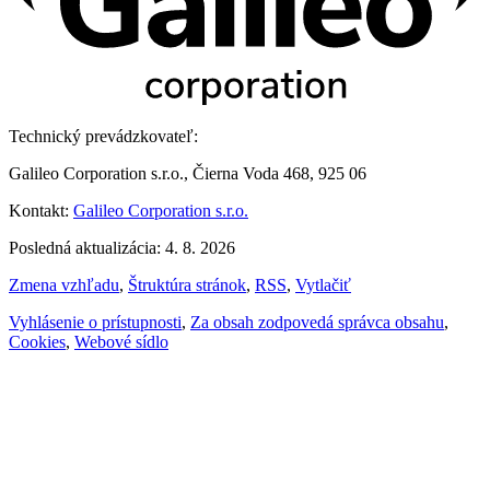
Technický prevádzkovateľ:
Galileo Corporation s.r.o., Čierna Voda 468, 925 06
Kontakt:
Galileo Corporation s.r.o.
Posledná aktualizácia: 4. 8. 2026
Zmena vzhľadu
,
Štruktúra stránok
,
RSS
,
Vytlačiť
Vyhlásenie o prístupnosti
,
Za obsah zodpovedá správca obsahu
,
Cookies
,
Webové sídlo