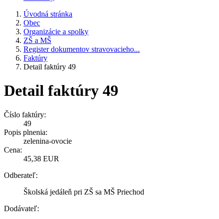
Úvodná stránka
Obec
Organizácie a spolky
ZŠ a MŠ
Register dokumentov stravovacieho...
Faktúry
Detail faktúry 49
Detail faktúry 49
Číslo faktúry:
49
Popis plnenia:
zelenina-ovocie
Cena:
45,38 EUR
Odberateľ:
Školská jedáleň pri ZŠ sa MŠ Priechod
Dodávateľ: