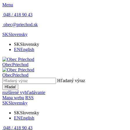
Menu
048 / 418 90 43
obec@priechod.sk
SK
Slovensky
SK
Slovensky
EN
English
Obec
Priechod
Obec
Priechod
Hľadaný výraz
Hľadať
rozšírené vyhľadávanie
Mapa webu
RSS
SK
Slovensky
SK
Slovensky
EN
English
048 / 418 90 43