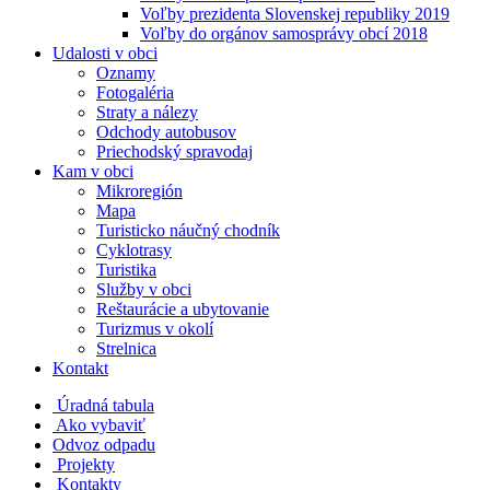
Voľby prezidenta Slovenskej republiky 2019
Voľby do orgánov samosprávy obcí 2018
Udalosti v obci
Oznamy
Fotogaléria
Straty a nálezy
Odchody autobusov
Priechodský spravodaj
Kam v obci
Mikroregión
Mapa
Turisticko náučný chodník
Cyklotrasy
Turistika
Služby v obci
Reštaurácie a ubytovanie
Turizmus v okolí
Strelnica
Kontakt
Úradná tabula
Ako vybaviť
Odvoz odpadu
Projekty
Kontakty