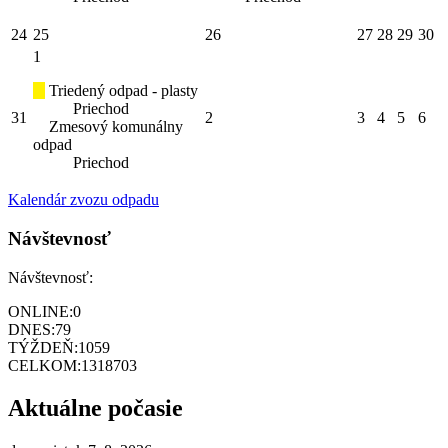
24
25
26
27
28
29
30
1
Triedený odpad - plasty
Priechod
31
2
3
4
5
6
Zmesový komunálny
odpad
Priechod
Kalendár zvozu odpadu
Návštevnosť
Návštevnosť:
ONLINE:
0
DNES:
79
TÝŽDEŇ:
1059
CELKOM:
1318703
Aktuálne počasie