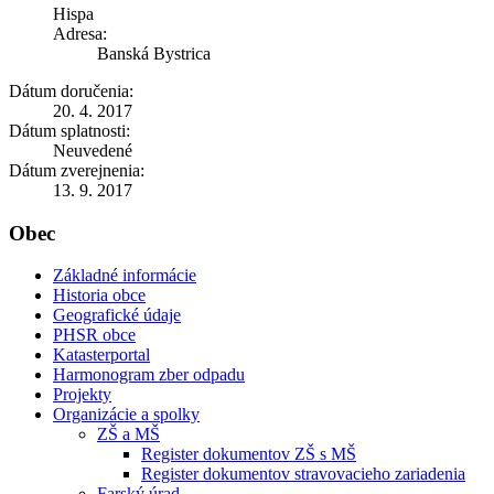
Hispa
Adresa:
Banská Bystrica
Dátum doručenia:
20. 4. 2017
Dátum splatnosti:
Neuvedené
Dátum zverejnenia:
13. 9. 2017
Obec
Základné informácie
Historia obce
Geografické údaje
PHSR obce
Katasterportal
Harmonogram zber odpadu
Projekty
Organizácie a spolky
ZŠ a MŠ
Register dokumentov ZŠ s MŠ
Register dokumentov stravovacieho zariadenia
Farský úrad