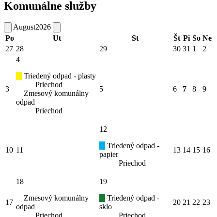
Komunálne služby
August
2026
Po
Ut
St
Št
Pi
So
Ne
27
28
29
30
31
1
2
4
Triedený odpad - plasty
Priechod
3
5
6
7
8
9
Zmesový komunálny
odpad
Priechod
12
Triedený odpad -
10
11
13
14
15
16
papier
Priechod
18
19
Zmesový komunálny
Triedený odpad -
17
20
21
22
23
odpad
sklo
Priechod
Priechod