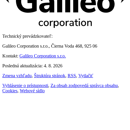
Technický prevádzkovateľ:
Galileo Corporation s.r.o., Čierna Voda 468, 925 06
Kontakt:
Galileo Corporation s.r.o.
Posledná aktualizácia: 4. 8. 2026
Zmena vzhľadu
,
Štruktúra stránok
,
RSS
,
Vytlačiť
Vyhlásenie o prístupnosti
,
Za obsah zodpovedá správca obsahu
,
Cookies
,
Webové sídlo