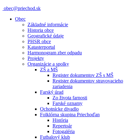
obec@priechod.sk
Obec
Základné informácie
Historia obce
Geografické údaje
PHSR obce
Katasterportal
Harmonogram zber odpadu
Projekty
Organizácie a spolky
ZŠ a MŠ
Register dokumentov ZŠ s MŠ
Register dokumentov stravovacieho
zariadenia
Farský úrad
Zo života farnosti
Farské oznamy
Ochotnícke divadlo
Folklórna skupina Priechoďan
História
Repertoár
Fotogaléria
Futbalový klub