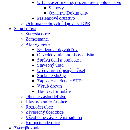
Urbárske združenie, pozemkové spoločenstvo
Stanovy
Oznamy, Dokumenty
Pasienkové družstvo
Ochrana osobných údajov - GDPR
Samospráva
Starosta obce
Zamestnanci
Ako vybavíte
Evidencia obyvateľov
Osvedčovanie podpisov a listín
Správa daní a poplatkov
Stavebný úrad
Určovanie súpisných čísel
Sociálne služby
Zápis do evidencie SHR
Výrub drevín
Tlačivá, formuláre
Obecné zastupiteľstvo
Hlavný kontrolór obce
Rozpočet obce
Záverečný účet obce
Všeobecne záväzné nariadenia
Kompetencie obce
Zverejňovanie