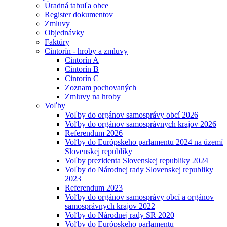
Úradná tabuľa obce
Register dokumentov
Zmluvy
Objednávky
Faktúry
Cintorín - hroby a zmluvy
Cintorín A
Cintorín B
Cintorín C
Zoznam pochovaných
Zmluvy na hroby
Voľby
Voľby do orgánov samosprávy obcí 2026
Voľby do orgánov samosprávnych krajov 2026
Referendum 2026
Voľby do Európskeho parlamentu 2024 na území
Slovenskej republiky
Voľby prezidenta Slovenskej republiky 2024
Voľby do Národnej rady Slovenskej republiky
2023
Referendum 2023
Voľby do orgánov samosprávy obcí a orgánov
samosprávnych krajov 2022
Voľby do Národnej rady SR 2020
Voľby do Európskeho parlamentu