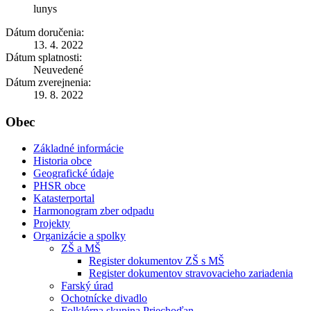
lunys
Dátum doručenia:
13. 4. 2022
Dátum splatnosti:
Neuvedené
Dátum zverejnenia:
19. 8. 2022
Obec
Základné informácie
Historia obce
Geografické údaje
PHSR obce
Katasterportal
Harmonogram zber odpadu
Projekty
Organizácie a spolky
ZŠ a MŠ
Register dokumentov ZŠ s MŠ
Register dokumentov stravovacieho zariadenia
Farský úrad
Ochotnícke divadlo
Folklórna skupina Priechoďan