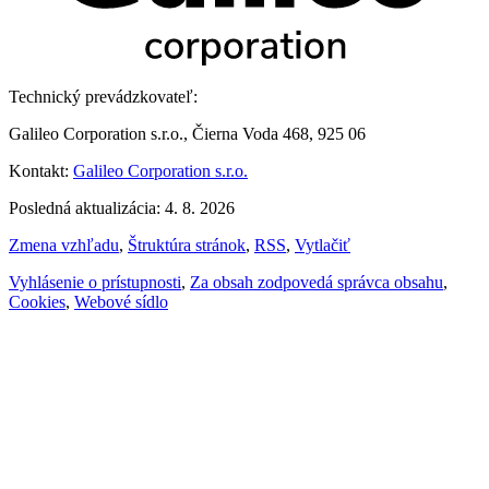
Technický prevádzkovateľ:
Galileo Corporation s.r.o., Čierna Voda 468, 925 06
Kontakt:
Galileo Corporation s.r.o.
Posledná aktualizácia: 4. 8. 2026
Zmena vzhľadu
,
Štruktúra stránok
,
RSS
,
Vytlačiť
Vyhlásenie o prístupnosti
,
Za obsah zodpovedá správca obsahu
,
Cookies
,
Webové sídlo