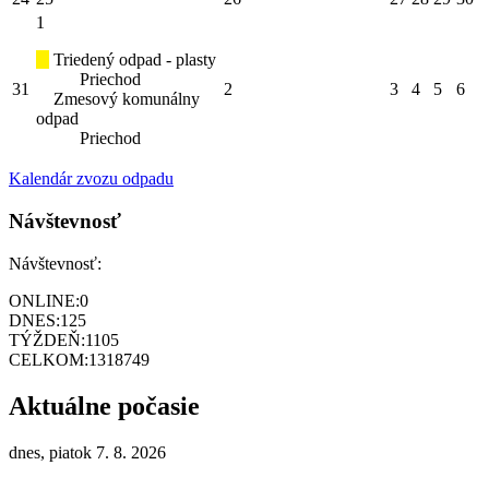
1
Triedený odpad - plasty
Priechod
31
2
3
4
5
6
Zmesový komunálny
odpad
Priechod
Kalendár zvozu odpadu
Návštevnosť
Návštevnosť:
ONLINE:
0
DNES:
125
TÝŽDEŇ:
1105
CELKOM:
1318749
Aktuálne počasie
dnes, piatok 7. 8. 2026