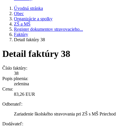
Úvodná stránka
Obec
Organizácie a spolky
ZŠ a MŠ
Register dokumentov stravovacieho...
Faktúry
Detail faktúry 38
Detail faktúry 38
Číslo faktúry:
38
Popis plnenia:
zelenina
Cena:
83,26 EUR
Odberateľ:
Zariadenie školského stravovania pri ZŠ s MŠ Priechod
Dodávateľ: