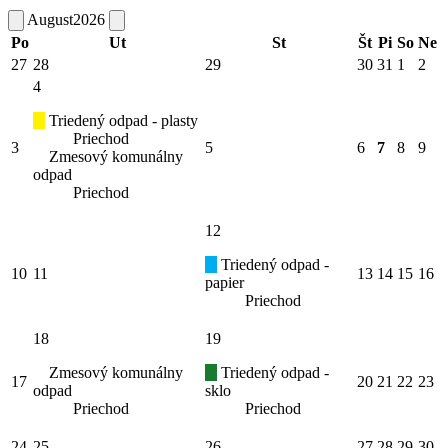
August
2026
Po
Ut
St
Št
Pi
So
Ne
27
28
29
30
31
1
2
4
Triedený odpad - plasty
Priechod
3
5
6
7
8
9
Zmesový komunálny
odpad
Priechod
12
Triedený odpad -
10
11
13
14
15
16
papier
Priechod
18
19
Zmesový komunálny
Triedený odpad -
17
20
21
22
23
odpad
sklo
Priechod
Priechod
24
25
26
27
28
29
30