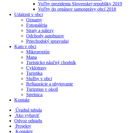
Voľby prezidenta Slovenskej republiky 2019
Voľby do orgánov samosprávy obcí 2018
Udalosti v obci
Oznamy
Fotogaléria
Straty a nálezy
Odchody autobusov
Priechodský spravodaj
Kam v obci
Mikroregión
Mapa
Turisticko náučný chodník
Cyklotrasy
Turistika
Služby v obci
Reštaurácie a ubytovanie
Turizmus v okolí
Strelnica
Kontakt
Úradná tabula
Ako vybaviť
Odvoz odpadu
Projekty
Kontakty