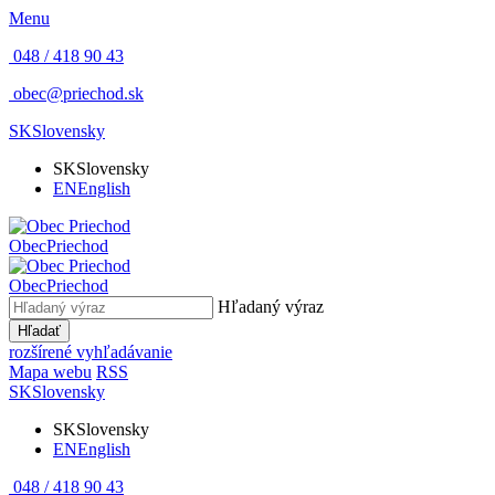
Menu
048 / 418 90 43
obec@priechod.sk
SK
Slovensky
SK
Slovensky
EN
English
Obec
Priechod
Obec
Priechod
Hľadaný výraz
Hľadať
rozšírené vyhľadávanie
Mapa webu
RSS
SK
Slovensky
SK
Slovensky
EN
English
048 / 418 90 43