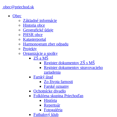
obec@priechod.sk
Obec
Základné informácie
Historia obce
Geografické údaje
PHSR obce
Katasterportal
Harmonogram zber odpadu
Projekty
Organizácie a spolky
ZŠ a MŠ
Register dokumentov ZŠ s MŠ
Register dokumentov stravovacieho
zariadenia
Farský úrad
Zo života farnosti
Farské oznamy
Ochotnícke divadlo
Folklórna skupina Priechoďan
História
Repertoár
Fotogaléria
Futbalový klub