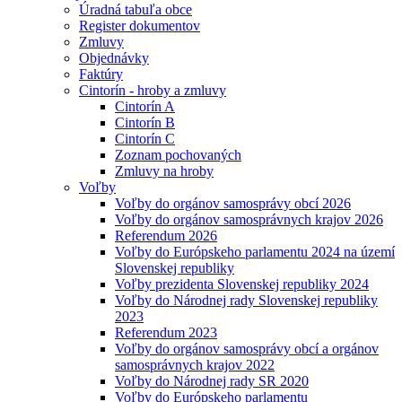
Úradná tabuľa obce
Register dokumentov
Zmluvy
Objednávky
Faktúry
Cintorín - hroby a zmluvy
Cintorín A
Cintorín B
Cintorín C
Zoznam pochovaných
Zmluvy na hroby
Voľby
Voľby do orgánov samosprávy obcí 2026
Voľby do orgánov samosprávnych krajov 2026
Referendum 2026
Voľby do Európskeho parlamentu 2024 na území
Slovenskej republiky
Voľby prezidenta Slovenskej republiky 2024
Voľby do Národnej rady Slovenskej republiky
2023
Referendum 2023
Voľby do orgánov samosprávy obcí a orgánov
samosprávnych krajov 2022
Voľby do Národnej rady SR 2020
Voľby do Európskeho parlamentu