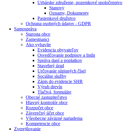
Urbárske združenie, pozemkové spoločenstvo
Stanovy
Oznamy, Dokumenty
Pasienkové družstvo
Ochrana osobných údajov - GDPR
Samospráva
Starosta obce
Zamestnanci
Ako vybavíte
Evidencia obyvateľov
Osvedčovanie podpisov a listín
Správa daní a poplatkov
Stavebný úrad
Určovanie súpisných čísel
Sociálne služby
Zápis do evidencie SHR
Výrub drevín
Tlačivá, formuláre
Obecné zastupiteľstvo
Hlavný kontrolór obce
Rozpočet obce
Záverečný účet obce
Všeobecne záväzné nariadenia
Kompetencie obce
Zverejňovanie