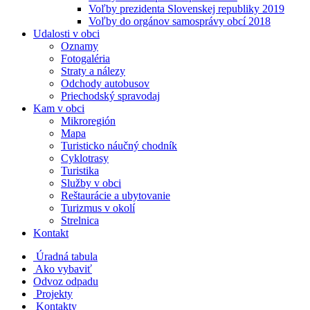
Voľby prezidenta Slovenskej republiky 2019
Voľby do orgánov samosprávy obcí 2018
Udalosti v obci
Oznamy
Fotogaléria
Straty a nálezy
Odchody autobusov
Priechodský spravodaj
Kam v obci
Mikroregión
Mapa
Turisticko náučný chodník
Cyklotrasy
Turistika
Služby v obci
Reštaurácie a ubytovanie
Turizmus v okolí
Strelnica
Kontakt
Úradná tabula
Ako vybaviť
Odvoz odpadu
Projekty
Kontakty