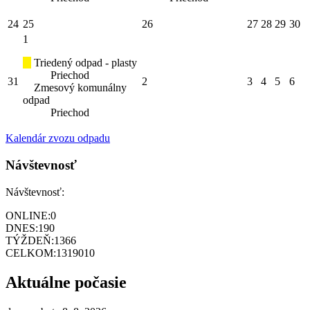
24
25
26
27
28
29
30
1
Triedený odpad - plasty
Priechod
31
2
3
4
5
6
Zmesový komunálny
odpad
Priechod
Kalendár zvozu odpadu
Návštevnosť
Návštevnosť:
ONLINE:
0
DNES:
190
TÝŽDEŇ:
1366
CELKOM:
1319010
Aktuálne počasie