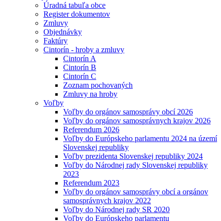
Úradná tabuľa obce
Register dokumentov
Zmluvy
Objednávky
Faktúry
Cintorín - hroby a zmluvy
Cintorín A
Cintorín B
Cintorín C
Zoznam pochovaných
Zmluvy na hroby
Voľby
Voľby do orgánov samosprávy obcí 2026
Voľby do orgánov samosprávnych krajov 2026
Referendum 2026
Voľby do Európskeho parlamentu 2024 na území
Slovenskej republiky
Voľby prezidenta Slovenskej republiky 2024
Voľby do Národnej rady Slovenskej republiky
2023
Referendum 2023
Voľby do orgánov samosprávy obcí a orgánov
samosprávnych krajov 2022
Voľby do Národnej rady SR 2020
Voľby do Európskeho parlamentu