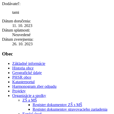
Dodávateľ:
tami
Dátum doručenia:
11. 10. 2023
Dátum splatnosti:
Neuvedené
Dátum zverejnenia:
26. 10. 2023
Obec
Základné informácie
Historia obce
Geografické údaje
PHSR obce
Katasterportal
Harmonogram zber odpadu
Projekty
Organizácie a spolky
ZŠ a MŠ
Register dokumentov ZŠ s MŠ
Register dokumentov stravovacieho zariadenia
Farský úrad