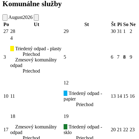
Komunálne služby
August
2026
Po
Ut
St
Št
Pi
So
Ne
27
28
29
30
31
1
2
4
Triedený odpad - plasty
Priechod
3
5
6
7
8
9
Zmesový komunálny
odpad
Priechod
12
Triedený odpad -
10
11
13
14
15
16
papier
Priechod
18
19
Zmesový komunálny
Triedený odpad -
17
20
21
22
23
odpad
sklo
Priechod
Priechod