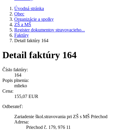
Úvodná stránka
Obec
Organizácie a spolky
ZŠ a MŠ
Register dokumentov stravovacieho...
Faktúry
Detail faktúry 164
Detail faktúry 164
Číslo faktúry:
164
Popis plnenia:
mlieko
Cena:
155,07 EUR
Odberateľ:
Zariadenie škol.stravovania pri ZŠ s MŠ Priechod
Adresa:
Priechod č. 179, 976 11