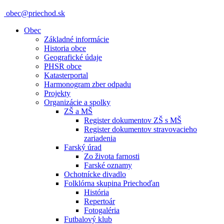
obec@priechod.sk
Obec
Základné informácie
Historia obce
Geografické údaje
PHSR obce
Katasterportal
Harmonogram zber odpadu
Projekty
Organizácie a spolky
ZŠ a MŠ
Register dokumentov ZŠ s MŠ
Register dokumentov stravovacieho
zariadenia
Farský úrad
Zo života farnosti
Farské oznamy
Ochotnícke divadlo
Folklórna skupina Priechoďan
História
Repertoár
Fotogaléria
Futbalový klub