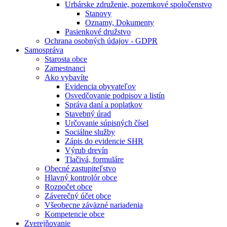
Urbárske združenie, pozemkové spoločenstvo
Stanovy
Oznamy, Dokumenty
Pasienkové družstvo
Ochrana osobných údajov - GDPR
Samospráva
Starosta obce
Zamestnanci
Ako vybavíte
Evidencia obyvateľov
Osvedčovanie podpisov a listín
Správa daní a poplatkov
Stavebný úrad
Určovanie súpisných čísel
Sociálne služby
Zápis do evidencie SHR
Výrub drevín
Tlačivá, formuláre
Obecné zastupiteľstvo
Hlavný kontrolór obce
Rozpočet obce
Záverečný účet obce
Všeobecne záväzné nariadenia
Kompetencie obce
Zverejňovanie