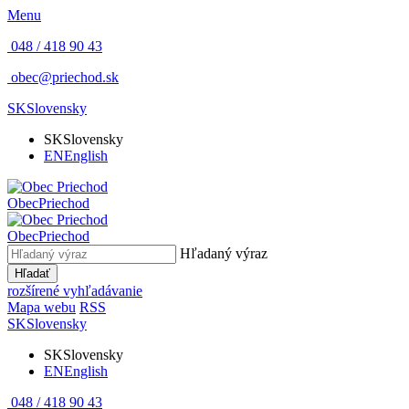
Menu
048 / 418 90 43
obec@priechod.sk
SK
Slovensky
SK
Slovensky
EN
English
Obec
Priechod
Obec
Priechod
Hľadaný výraz
Hľadať
rozšírené vyhľadávanie
Mapa webu
RSS
SK
Slovensky
SK
Slovensky
EN
English
048 / 418 90 43