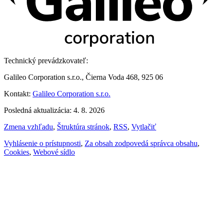
Technický prevádzkovateľ:
Galileo Corporation s.r.o., Čierna Voda 468, 925 06
Kontakt:
Galileo Corporation s.r.o.
Posledná aktualizácia: 4. 8. 2026
Zmena vzhľadu
,
Štruktúra stránok
,
RSS
,
Vytlačiť
Vyhlásenie o prístupnosti
,
Za obsah zodpovedá správca obsahu
,
Cookies
,
Webové sídlo