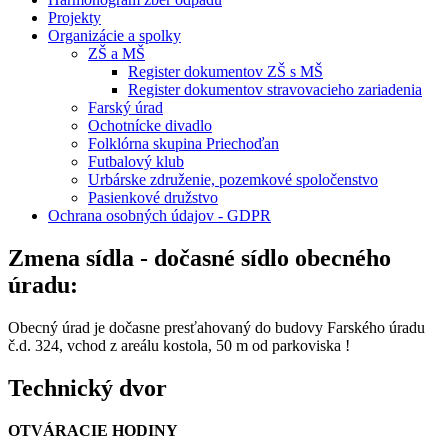
Projekty
Organizácie a spolky
ZŠ a MŠ
Register dokumentov ZŠ s MŠ
Register dokumentov stravovacieho zariadenia
Farský úrad
Ochotnícke divadlo
Folklórna skupina Priechoďan
Futbalový klub
Urbárske združenie, pozemkové spoločenstvo
Pasienkové družstvo
Ochrana osobných údajov - GDPR
Zmena sídla - dočasné sídlo obecného
úradu:
Obecný úrad je dočasne presťahovaný do budovy Farského úradu
č.d. 324, vchod z areálu kostola, 50 m od parkoviska !
Technický dvor
OTVÁRACIE HODINY