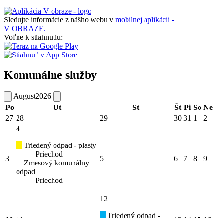
Sledujte informácie z nášho webu v
mobilnej aplikácii -
V OBRAZE.
Voľne k stiahnutiu:
Komunálne služby
August
2026
Po
Ut
St
Št
Pi
So
Ne
27
28
29
30
31
1
2
4
Triedený odpad - plasty
Priechod
3
5
6
7
8
9
Zmesový komunálny
odpad
Priechod
12
Triedený odpad -