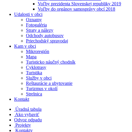
Voľby prezidenta Slovenskej republiky 2019
Voľby do orgánov samosprávy obcí 2018
Udalosti v obci
Oznamy
Fotogaléria
Straty a nálezy
Odchody autobusov
Priechodský spravodaj
Kam v obci
Mikroregión
Mapa
Turisticko náučný chodník
Cyklotrasy
Turistika
Služby v obci
Reštaurácie a ubytovanie
Turizmus v okolí
Strelnica
Kontakt
Úradná tabula
Ako vybaviť
Odvoz odpadu
Projekty
Kontakty