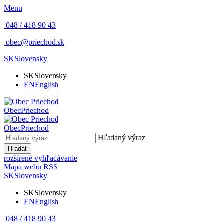
Menu
048 / 418 90 43
obec@priechod.sk
SK
Slovensky
SK
Slovensky
EN
English
Obec
Priechod
Obec
Priechod
Hľadaný výraz
Hľadať
rozšírené vyhľadávanie
Mapa webu
RSS
SK
Slovensky
SK
Slovensky
EN
English
048 / 418 90 43