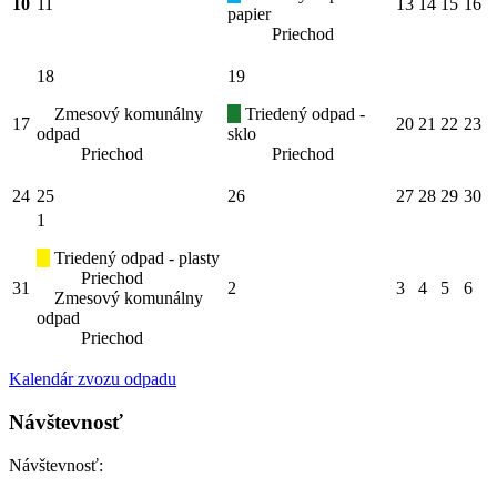
10
11
13
14
15
16
papier
Priechod
18
19
Zmesový komunálny
Triedený odpad -
17
20
21
22
23
odpad
sklo
Priechod
Priechod
24
25
26
27
28
29
30
1
Triedený odpad - plasty
Priechod
31
2
3
4
5
6
Zmesový komunálny
odpad
Priechod
Kalendár zvozu odpadu
Návštevnosť
Návštevnosť: