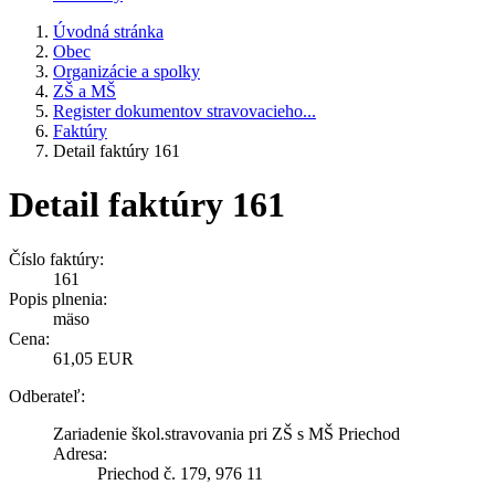
Úvodná stránka
Obec
Organizácie a spolky
ZŠ a MŠ
Register dokumentov stravovacieho...
Faktúry
Detail faktúry 161
Detail faktúry 161
Číslo faktúry:
161
Popis plnenia:
mäso
Cena:
61,05 EUR
Odberateľ:
Zariadenie škol.stravovania pri ZŠ s MŠ Priechod
Adresa:
Priechod č. 179, 976 11