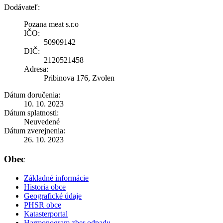
Dodávateľ:
Pozana meat s.r.o
IČO:
50909142
DIČ:
2120521458
Adresa:
Pribinova 176, Zvolen
Dátum doručenia:
10. 10. 2023
Dátum splatnosti:
Neuvedené
Dátum zverejnenia:
26. 10. 2023
Obec
Základné informácie
Historia obce
Geografické údaje
PHSR obce
Katasterportal
Harmonogram zber odpadu