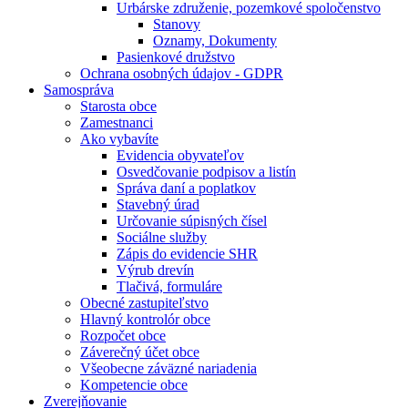
Urbárske združenie, pozemkové spoločenstvo
Stanovy
Oznamy, Dokumenty
Pasienkové družstvo
Ochrana osobných údajov - GDPR
Samospráva
Starosta obce
Zamestnanci
Ako vybavíte
Evidencia obyvateľov
Osvedčovanie podpisov a listín
Správa daní a poplatkov
Stavebný úrad
Určovanie súpisných čísel
Sociálne služby
Zápis do evidencie SHR
Výrub drevín
Tlačivá, formuláre
Obecné zastupiteľstvo
Hlavný kontrolór obce
Rozpočet obce
Záverečný účet obce
Všeobecne záväzné nariadenia
Kompetencie obce
Zverejňovanie