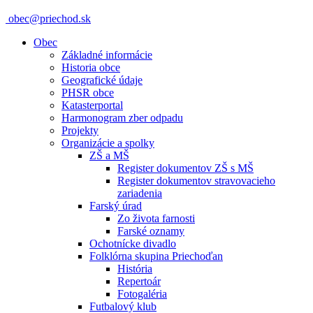
obec@priechod.sk
Obec
Základné informácie
Historia obce
Geografické údaje
PHSR obce
Katasterportal
Harmonogram zber odpadu
Projekty
Organizácie a spolky
ZŠ a MŠ
Register dokumentov ZŠ s MŠ
Register dokumentov stravovacieho
zariadenia
Farský úrad
Zo života farnosti
Farské oznamy
Ochotnícke divadlo
Folklórna skupina Priechoďan
História
Repertoár
Fotogaléria
Futbalový klub