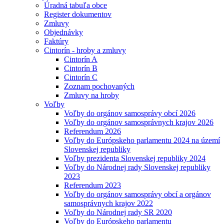
Úradná tabuľa obce
Register dokumentov
Zmluvy
Objednávky
Faktúry
Cintorín - hroby a zmluvy
Cintorín A
Cintorín B
Cintorín C
Zoznam pochovaných
Zmluvy na hroby
Voľby
Voľby do orgánov samosprávy obcí 2026
Voľby do orgánov samosprávnych krajov 2026
Referendum 2026
Voľby do Európskeho parlamentu 2024 na území
Slovenskej republiky
Voľby prezidenta Slovenskej republiky 2024
Voľby do Národnej rady Slovenskej republiky
2023
Referendum 2023
Voľby do orgánov samosprávy obcí a orgánov
samosprávnych krajov 2022
Voľby do Národnej rady SR 2020
Voľby do Európskeho parlamentu