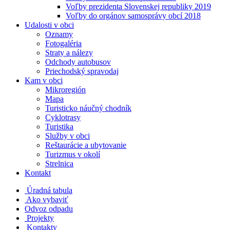
Voľby prezidenta Slovenskej republiky 2019
Voľby do orgánov samosprávy obcí 2018
Udalosti v obci
Oznamy
Fotogaléria
Straty a nálezy
Odchody autobusov
Priechodský spravodaj
Kam v obci
Mikroregión
Mapa
Turisticko náučný chodník
Cyklotrasy
Turistika
Služby v obci
Reštaurácie a ubytovanie
Turizmus v okolí
Strelnica
Kontakt
Úradná tabula
Ako vybaviť
Odvoz odpadu
Projekty
Kontakty