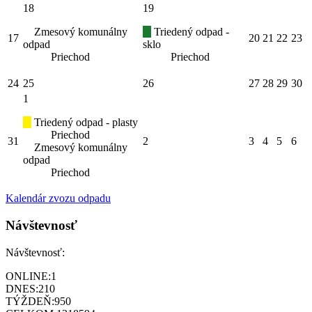
18
19
Zmesový komunálny
Triedený odpad -
17
20
21
22
23
odpad
sklo
Priechod
Priechod
24
25
26
27
28
29
30
1
Triedený odpad - plasty
Priechod
31
2
3
4
5
6
Zmesový komunálny
odpad
Priechod
Kalendár zvozu odpadu
Návštevnosť
Návštevnosť:
ONLINE:
1
DNES:
210
TÝŽDEŇ:
950