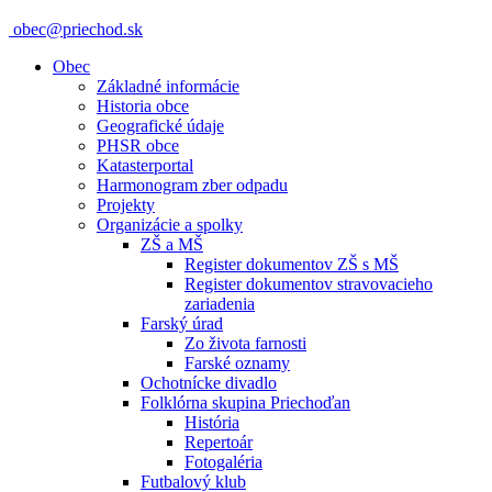
obec@priechod.sk
Obec
Základné informácie
Historia obce
Geografické údaje
PHSR obce
Katasterportal
Harmonogram zber odpadu
Projekty
Organizácie a spolky
ZŠ a MŠ
Register dokumentov ZŠ s MŠ
Register dokumentov stravovacieho
zariadenia
Farský úrad
Zo života farnosti
Farské oznamy
Ochotnícke divadlo
Folklórna skupina Priechoďan
História
Repertoár
Fotogaléria
Futbalový klub