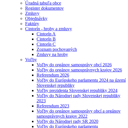
Úradná tabuľa obce
Register dokumentov
Zmluvy
Objednávky
Faktúry
Cintorín - hroby a zmluvy
Cintorín A
Cintorín B
Cintorín C
Zoznam pochovaných
Zmluvy na hroby
Voľby
Voľby do orgánov samosprávy obcí 2026
Voľby do orgánov samosprávnych krajov 2026
Referendum 2026
Voľby do Európskeho parlamentu 2024 na území
Slovenskej republiky
Voľby prezidenta Slovenskej republiky 2024
Voľby do Národnej rady Slovenskej republiky
2023
Referendum 2023
Voľby do orgánov samosprávy obcí a orgánov
samosprávnych krajov 2022
Voľby do Národnej rady SR 2020
Voľby do Európskeho parlamentu