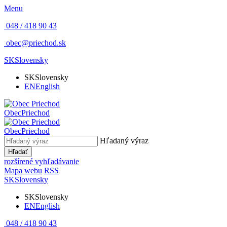
Menu
048 / 418 90 43
obec@priechod.sk
SK
Slovensky
SK
Slovensky
EN
English
Obec
Priechod
Obec
Priechod
Hľadaný výraz
Hľadať
rozšírené vyhľadávanie
Mapa webu
RSS
SK
Slovensky
SK
Slovensky
EN
English
048 / 418 90 43