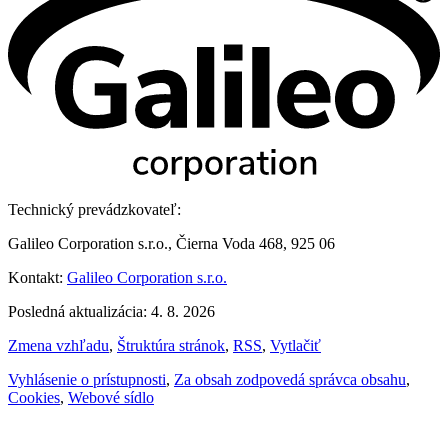
Technický prevádzkovateľ:
Galileo Corporation s.r.o., Čierna Voda 468, 925 06
Kontakt:
Galileo Corporation s.r.o.
Posledná aktualizácia: 4. 8. 2026
Zmena vzhľadu
,
Štruktúra stránok
,
RSS
,
Vytlačiť
Vyhlásenie o prístupnosti
,
Za obsah zodpovedá správca obsahu
,
Cookies
,
Webové sídlo