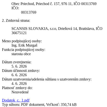
Obec Priechod, Priechod č. 157, 976 11, IČO 00313769
IČO:
00313769
2. Zmluvná strana:
SCANSIS SLOVAKIA, s.r.o, Drieňová 14, Bratislava, IČO
36675121
Meno podpisujúcej osoby:
Ing. Erik Murgaš
Funkcia podpisujúcej osoby:
starosta obce
Dátum zverejnenia:
5. 6. 2026
Dátum účinnosti zmluvy:
6. 6. 2026
Dátum uzatvorenia/udelenia súhlasu s uzatvorením zmluvy:
4. 6. 2026
Platnosť zmluvy do:
Neuvedené
Dodatok_c._1.pdf
Typ súboru: PDF dokument, Veľkosť: 350,74 kB