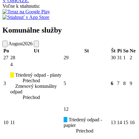
V OBRAZE.
Voľne k stiahnutiu:
Komunálne služby
August
2026
Po
Ut
St
Št
Pi
So
Ne
27
28
29
30
31
1
2
4
Triedený odpad - plasty
Priechod
3
5
6
7
8
9
Zmesový komunálny
odpad
Priechod
12
Triedený odpad -
10
11
13
14
15
16
papier
Priechod