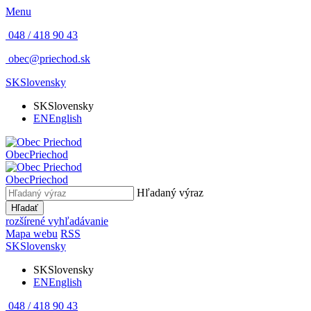
Menu
048 / 418 90 43
obec@priechod.sk
SK
Slovensky
SK
Slovensky
EN
English
Obec
Priechod
Obec
Priechod
Hľadaný výraz
Hľadať
rozšírené vyhľadávanie
Mapa webu
RSS
SK
Slovensky
SK
Slovensky
EN
English
048 / 418 90 43