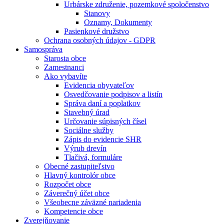
Urbárske združenie, pozemkové spoločenstvo
Stanovy
Oznamy, Dokumenty
Pasienkové družstvo
Ochrana osobných údajov - GDPR
Samospráva
Starosta obce
Zamestnanci
Ako vybavíte
Evidencia obyvateľov
Osvedčovanie podpisov a listín
Správa daní a poplatkov
Stavebný úrad
Určovanie súpisných čísel
Sociálne služby
Zápis do evidencie SHR
Výrub drevín
Tlačivá, formuláre
Obecné zastupiteľstvo
Hlavný kontrolór obce
Rozpočet obce
Záverečný účet obce
Všeobecne záväzné nariadenia
Kompetencie obce
Zverejňovanie