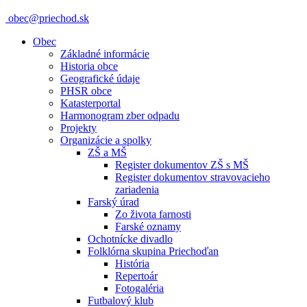
obec@priechod.sk
Obec
Základné informácie
Historia obce
Geografické údaje
PHSR obce
Katasterportal
Harmonogram zber odpadu
Projekty
Organizácie a spolky
ZŠ a MŠ
Register dokumentov ZŠ s MŠ
Register dokumentov stravovacieho
zariadenia
Farský úrad
Zo života farnosti
Farské oznamy
Ochotnícke divadlo
Folklórna skupina Priechoďan
História
Repertoár
Fotogaléria
Futbalový klub