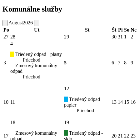
Komunálne služby
August
2026
Po
Ut
St
Št
Pi
So
Ne
27
28
29
30
31
1
2
4
Triedený odpad - plasty
Priechod
3
5
6
7
8
9
Zmesový komunálny
odpad
Priechod
12
Triedený odpad -
10
11
13
14
15
16
papier
Priechod
18
19
Zmesový komunálny
Triedený odpad -
17
20
21
22
23
odpad
sklo