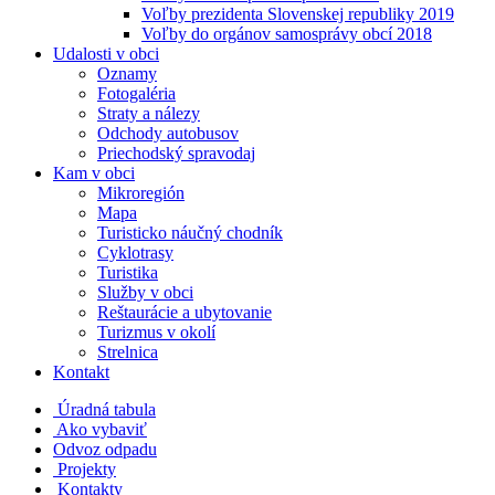
Voľby prezidenta Slovenskej republiky 2019
Voľby do orgánov samosprávy obcí 2018
Udalosti v obci
Oznamy
Fotogaléria
Straty a nálezy
Odchody autobusov
Priechodský spravodaj
Kam v obci
Mikroregión
Mapa
Turisticko náučný chodník
Cyklotrasy
Turistika
Služby v obci
Reštaurácie a ubytovanie
Turizmus v okolí
Strelnica
Kontakt
Úradná tabula
Ako vybaviť
Odvoz odpadu
Projekty
Kontakty