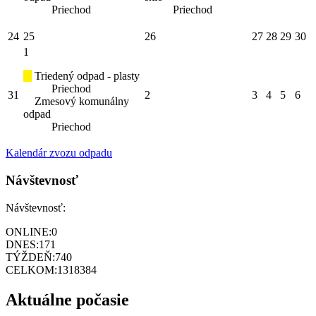
Priechod
Priechod
24
25
26
27
28
29
30
1
Triedený odpad - plasty
Priechod
31
2
3
4
5
6
Zmesový komunálny
odpad
Priechod
Kalendár zvozu odpadu
Návštevnosť
Návštevnosť:
ONLINE:
0
DNES:
171
TÝŽDEŇ:
740
CELKOM:
1318384
Aktuálne počasie