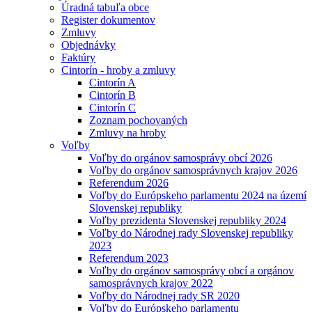
Úradná tabuľa obce
Register dokumentov
Zmluvy
Objednávky
Faktúry
Cintorín - hroby a zmluvy
Cintorín A
Cintorín B
Cintorín C
Zoznam pochovaných
Zmluvy na hroby
Voľby
Voľby do orgánov samosprávy obcí 2026
Voľby do orgánov samosprávnych krajov 2026
Referendum 2026
Voľby do Európskeho parlamentu 2024 na území
Slovenskej republiky
Voľby prezidenta Slovenskej republiky 2024
Voľby do Národnej rady Slovenskej republiky
2023
Referendum 2023
Voľby do orgánov samosprávy obcí a orgánov
samosprávnych krajov 2022
Voľby do Národnej rady SR 2020
Voľby do Európskeho parlamentu