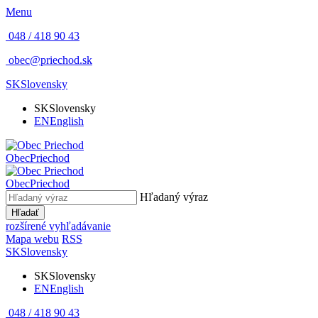
Menu
048 / 418 90 43
obec@priechod.sk
SK
Slovensky
SK
Slovensky
EN
English
Obec
Priechod
Obec
Priechod
Hľadaný výraz
Hľadať
rozšírené vyhľadávanie
Mapa webu
RSS
SK
Slovensky
SK
Slovensky
EN
English
048 / 418 90 43