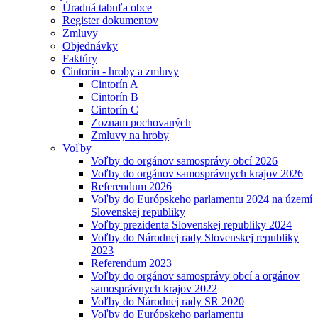
Úradná tabuľa obce
Register dokumentov
Zmluvy
Objednávky
Faktúry
Cintorín - hroby a zmluvy
Cintorín A
Cintorín B
Cintorín C
Zoznam pochovaných
Zmluvy na hroby
Voľby
Voľby do orgánov samosprávy obcí 2026
Voľby do orgánov samosprávnych krajov 2026
Referendum 2026
Voľby do Európskeho parlamentu 2024 na území
Slovenskej republiky
Voľby prezidenta Slovenskej republiky 2024
Voľby do Národnej rady Slovenskej republiky
2023
Referendum 2023
Voľby do orgánov samosprávy obcí a orgánov
samosprávnych krajov 2022
Voľby do Národnej rady SR 2020
Voľby do Európskeho parlamentu