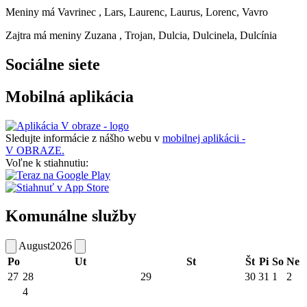
Meniny má
Vavrinec
, Lars, Laurenc, Laurus, Lorenc, Vavro
Zajtra má meniny
Zuzana
, Trojan, Dulcia, Dulcinela, Dulcínia
Sociálne siete
Mobilná aplikácia
Sledujte informácie z nášho webu v
mobilnej aplikácii -
V OBRAZE.
Voľne k stiahnutiu:
Komunálne služby
August
2026
Po
Ut
St
Št
Pi
So
Ne
27
28
29
30
31
1
2
4