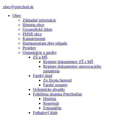
obec@priechod.sk
Obec
Základné informácie
Historia obce
Geografické údaje
PHSR obce
Katasterportal
Harmonogram zber odpadu
Projekty
Organizácie a spolky
ZŠ a MŠ
Register dokumentov ZŠ s MŠ
Register dokumentov stravovacieho
zariadenia
Farský úrad
Zo života farnosti
Farské oznamy
Ochotnícke divadlo
Folklórna skupina Priechoďan
História
Repertoár
Fotogaléria
Futbalový klub