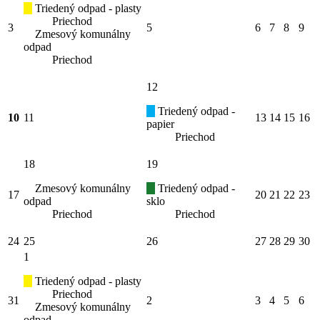
Triedený odpad - plasty
Priechod
3
5
6
7
8
9
Zmesový komunálny
odpad
Priechod
12
Triedený odpad -
10
11
13
14
15
16
papier
Priechod
18
19
Zmesový komunálny
Triedený odpad -
17
20
21
22
23
odpad
sklo
Priechod
Priechod
24
25
26
27
28
29
30
1
Triedený odpad - plasty
Priechod
31
2
3
4
5
6
Zmesový komunálny
odpad