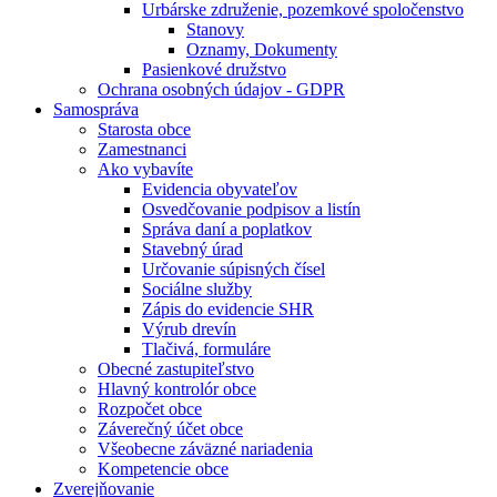
Urbárske združenie, pozemkové spoločenstvo
Stanovy
Oznamy, Dokumenty
Pasienkové družstvo
Ochrana osobných údajov - GDPR
Samospráva
Starosta obce
Zamestnanci
Ako vybavíte
Evidencia obyvateľov
Osvedčovanie podpisov a listín
Správa daní a poplatkov
Stavebný úrad
Určovanie súpisných čísel
Sociálne služby
Zápis do evidencie SHR
Výrub drevín
Tlačivá, formuláre
Obecné zastupiteľstvo
Hlavný kontrolór obce
Rozpočet obce
Záverečný účet obce
Všeobecne záväzné nariadenia
Kompetencie obce
Zverejňovanie