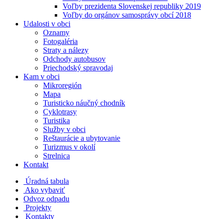
Voľby prezidenta Slovenskej republiky 2019
Voľby do orgánov samosprávy obcí 2018
Udalosti v obci
Oznamy
Fotogaléria
Straty a nálezy
Odchody autobusov
Priechodský spravodaj
Kam v obci
Mikroregión
Mapa
Turisticko náučný chodník
Cyklotrasy
Turistika
Služby v obci
Reštaurácie a ubytovanie
Turizmus v okolí
Strelnica
Kontakt
Úradná tabula
Ako vybaviť
Odvoz odpadu
Projekty
Kontakty