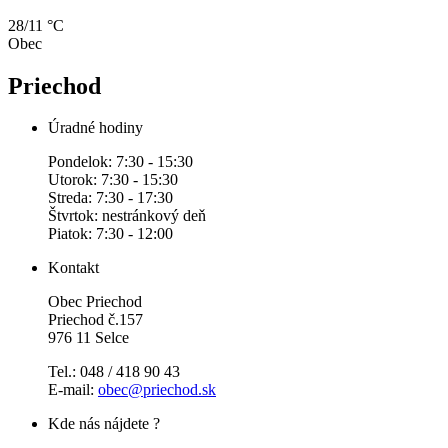
28/11 °C
Obec
Priechod
Úradné hodiny
Pondelok: 7:30 - 15:30
Utorok: 7:30 - 15:30
Streda: 7:30 - 17:30
Štvrtok: nestránkový deň
Piatok: 7:30 - 12:00
Kontakt
Obec Priechod
Priechod č.157
976 11 Selce
Tel.: 048 / 418 90 43
E-mail:
obec@priechod.sk
Kde nás nájdete ?