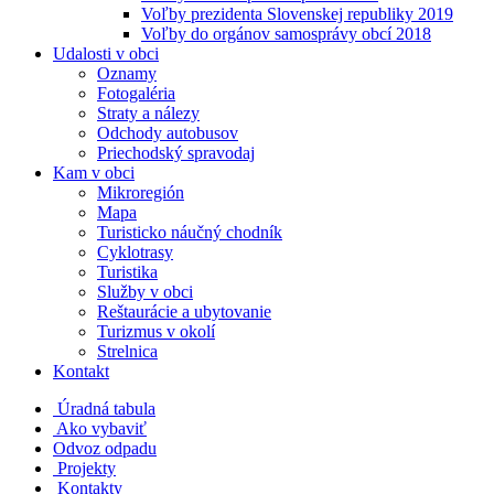
Voľby prezidenta Slovenskej republiky 2019
Voľby do orgánov samosprávy obcí 2018
Udalosti v obci
Oznamy
Fotogaléria
Straty a nálezy
Odchody autobusov
Priechodský spravodaj
Kam v obci
Mikroregión
Mapa
Turisticko náučný chodník
Cyklotrasy
Turistika
Služby v obci
Reštaurácie a ubytovanie
Turizmus v okolí
Strelnica
Kontakt
Úradná tabula
Ako vybaviť
Odvoz odpadu
Projekty
Kontakty