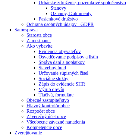
Urbárske združenie, pozemkové spoločenstvo
Stanovy
Oznamy, Dokumenty
Pasienkové družstvo
Ochrana osobných údajov - GDPR
Samospráva
Starosta obce
Zamestnanci
Ako vybavíte
Evidencia obyvateľov
Osvedčovanie podpisov a listín
Správa daní a poplatkov
Stavebný úrad
Určovanie súpisných čísel
Sociálne služby
Zápis do evidencie SHR
Výrub drevín
Tlačivá, formuláre
Obecné zastupiteľstvo
Hlavný kontrolór obce
Rozpočet obce
Záverečný účet obce
Všeobecne záväzné nariadenia
Kompetencie obce
Zverejňovanie