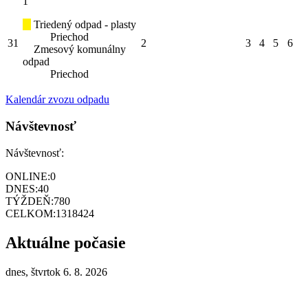
1
Triedený odpad - plasty
Priechod
31
2
3
4
5
6
Zmesový komunálny
odpad
Priechod
Kalendár zvozu odpadu
Návštevnosť
Návštevnosť:
ONLINE:
0
DNES:
40
TÝŽDEŇ:
780
CELKOM:
1318424
Aktuálne počasie
dnes, štvrtok 6. 8. 2026