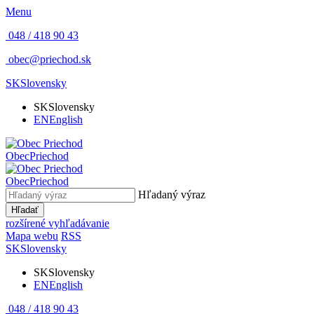
Menu
048 / 418 90 43
obec@priechod.sk
SK
Slovensky
SK
Slovensky
EN
English
Obec
Priechod
Obec
Priechod
Hľadaný výraz
Hľadať
rozšírené vyhľadávanie
Mapa webu
RSS
SK
Slovensky
SK
Slovensky
EN
English
048 / 418 90 43