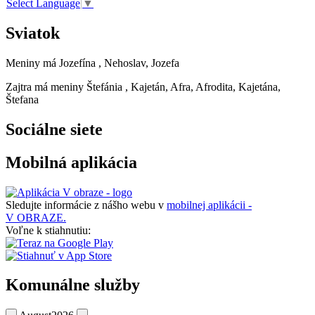
Select Language
▼
Sviatok
Meniny má
Jozefína
, Nehoslav, Jozefa
Zajtra má meniny
Štefánia
, Kajetán, Afra, Afrodita, Kajetána,
Štefana
Sociálne siete
Mobilná aplikácia
Sledujte informácie z nášho webu v
mobilnej aplikácii -
V OBRAZE.
Voľne k stiahnutiu:
Komunálne služby