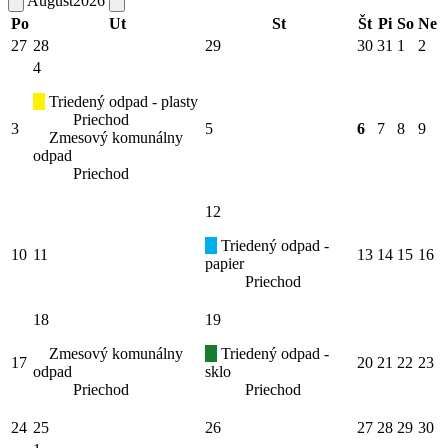
August
2026
Po
Ut
St
Št
Pi
So
Ne
27
28
29
30
31
1
2
4
Triedený odpad - plasty
Priechod
3
5
6
7
8
9
Zmesový komunálny
odpad
Priechod
12
Triedený odpad -
10
11
13
14
15
16
papier
Priechod
18
19
Zmesový komunálny
Triedený odpad -
17
20
21
22
23
odpad
sklo
Priechod
Priechod
24
25
26
27
28
29
30