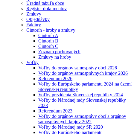
Úradná tabuľa obce
Register dokumentov
Zmluvy
Objednávky
Faktúry
Cintorín - hroby a zmluvy
Cintorín A
Cintorín B
Cintorín C
Zoznam pochovaných
Zmluvy na hroby
Voľby
Voľby do orgánov samosprávy obcí 2026
Voľby do orgánov samosprávnych krajov 2026
Referendum 2026
Voľby do Európskeho parlamentu 2024 na území
Slovenskej republiky
Voľby prezidenta Slovenskej republiky 2024
Voľby do Národnej rady Slovenskej republiky
2023
Referendum 2023
Voľby do orgánov samosprávy obcí a orgánov
samosprávnych krajov 2022
Voľby do Národnej rady SR 2020
Voľby do Európskeho parlamentu