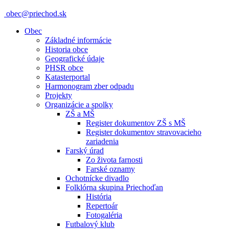
obec@priechod.sk
Obec
Základné informácie
Historia obce
Geografické údaje
PHSR obce
Katasterportal
Harmonogram zber odpadu
Projekty
Organizácie a spolky
ZŠ a MŠ
Register dokumentov ZŠ s MŠ
Register dokumentov stravovacieho
zariadenia
Farský úrad
Zo života farnosti
Farské oznamy
Ochotnícke divadlo
Folklórna skupina Priechoďan
História
Repertoár
Fotogaléria
Futbalový klub