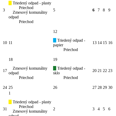
Triedený odpad - plasty
Priechod
3
5
6
7
8
9
Zmesový komunálny
odpad
Priechod
12
Triedený odpad -
10
11
13
14
15
16
papier
Priechod
18
19
Zmesový komunálny
Triedený odpad -
17
20
21
22
23
odpad
sklo
Priechod
Priechod
24
25
26
27
28
29
30
1
Triedený odpad - plasty
Priechod
31
2
3
4
5
6
Zmesový komunálny
odpad