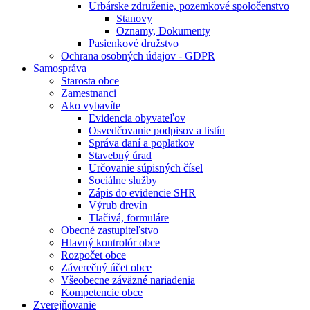
Urbárske združenie, pozemkové spoločenstvo
Stanovy
Oznamy, Dokumenty
Pasienkové družstvo
Ochrana osobných údajov - GDPR
Samospráva
Starosta obce
Zamestnanci
Ako vybavíte
Evidencia obyvateľov
Osvedčovanie podpisov a listín
Správa daní a poplatkov
Stavebný úrad
Určovanie súpisných čísel
Sociálne služby
Zápis do evidencie SHR
Výrub drevín
Tlačivá, formuláre
Obecné zastupiteľstvo
Hlavný kontrolór obce
Rozpočet obce
Záverečný účet obce
Všeobecne záväzné nariadenia
Kompetencie obce
Zverejňovanie