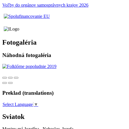
Voľby do orgánov samosprávnych krajov 2026
Fotogaléria
Náhodná fotogaléria
Preklad (translations)
Select Language
▼
Sviatok
Meniny má
Jozefína
, Nehoslav, Jozefa