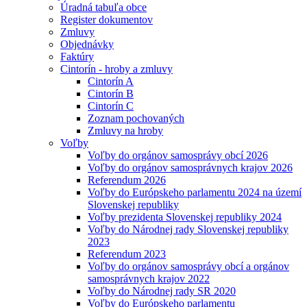
Úradná tabuľa obce
Register dokumentov
Zmluvy
Objednávky
Faktúry
Cintorín - hroby a zmluvy
Cintorín A
Cintorín B
Cintorín C
Zoznam pochovaných
Zmluvy na hroby
Voľby
Voľby do orgánov samosprávy obcí 2026
Voľby do orgánov samosprávnych krajov 2026
Referendum 2026
Voľby do Európskeho parlamentu 2024 na území
Slovenskej republiky
Voľby prezidenta Slovenskej republiky 2024
Voľby do Národnej rady Slovenskej republiky
2023
Referendum 2023
Voľby do orgánov samosprávy obcí a orgánov
samosprávnych krajov 2022
Voľby do Národnej rady SR 2020
Voľby do Európskeho parlamentu