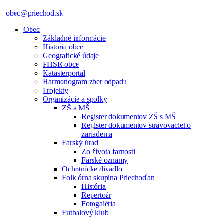
obec@priechod.sk
Obec
Základné informácie
Historia obce
Geografické údaje
PHSR obce
Katasterportal
Harmonogram zber odpadu
Projekty
Organizácie a spolky
ZŠ a MŠ
Register dokumentov ZŠ s MŠ
Register dokumentov stravovacieho
zariadenia
Farský úrad
Zo života farnosti
Farské oznamy
Ochotnícke divadlo
Folklórna skupina Priechoďan
História
Repertoár
Fotogaléria
Futbalový klub