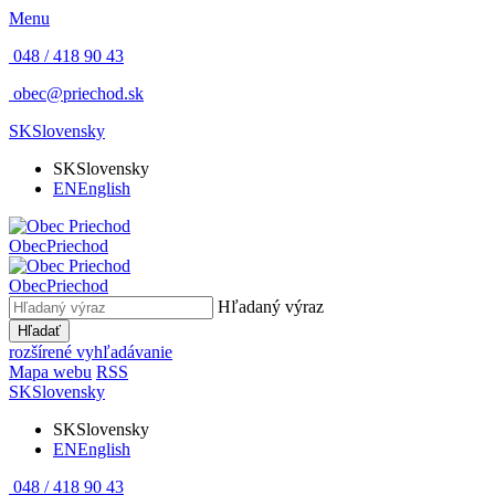
Menu
048 / 418 90 43
obec@priechod.sk
SK
Slovensky
SK
Slovensky
EN
English
Obec
Priechod
Obec
Priechod
Hľadaný výraz
Hľadať
rozšírené vyhľadávanie
Mapa webu
RSS
SK
Slovensky
SK
Slovensky
EN
English
048 / 418 90 43