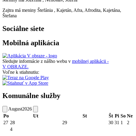
Zajtra má meniny
Štefánia
, Kajetán, Afra, Afrodita, Kajetána,
Štefana
Sociálne siete
Mobilná aplikácia
Sledujte informácie z nášho webu v
mobilnej aplikácii -
V OBRAZE.
Voľne k stiahnutiu:
Komunálne služby
August
2026
Po
Ut
St
Št
Pi
So
Ne
27
28
29
30
31
1
2
4