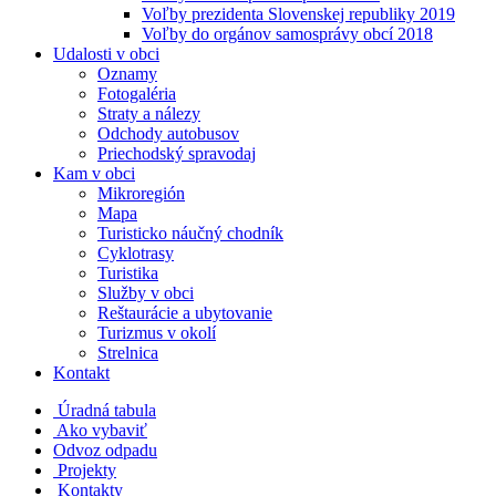
Voľby prezidenta Slovenskej republiky 2019
Voľby do orgánov samosprávy obcí 2018
Udalosti v obci
Oznamy
Fotogaléria
Straty a nálezy
Odchody autobusov
Priechodský spravodaj
Kam v obci
Mikroregión
Mapa
Turisticko náučný chodník
Cyklotrasy
Turistika
Služby v obci
Reštaurácie a ubytovanie
Turizmus v okolí
Strelnica
Kontakt
Úradná tabula
Ako vybaviť
Odvoz odpadu
Projekty
Kontakty