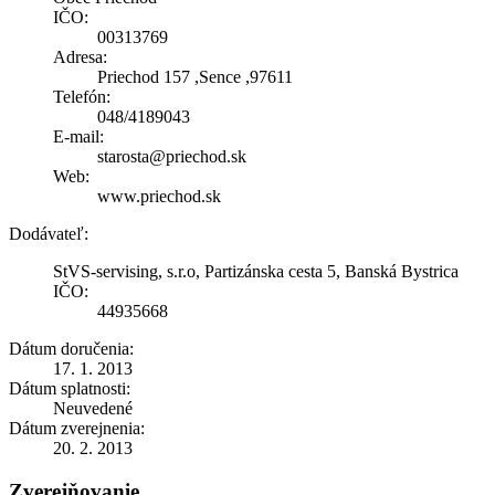
IČO:
00313769
Adresa:
Priechod 157 ,Sence ,97611
Telefón:
048/4189043
E-mail:
starosta@priechod.sk
Web:
www.priechod.sk
Dodávateľ:
StVS-servising, s.r.o, Partizánska cesta 5, Banská Bystrica
IČO:
44935668
Dátum doručenia:
17. 1. 2013
Dátum splatnosti:
Neuvedené
Dátum zverejnenia:
20. 2. 2013
Zverejňovanie