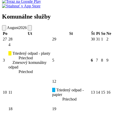
Komunálne služby
August
2026
Po
Ut
St
Št
Pi
So
Ne
27
28
29
30
31
1
2
4
Triedený odpad - plasty
Priechod
3
5
6
7
8
9
Zmesový komunálny
odpad
Priechod
12
Triedený odpad -
10
11
13
14
15
16
papier
Priechod
18
19