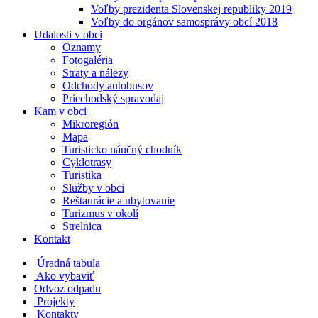
Voľby prezidenta Slovenskej republiky 2019
Voľby do orgánov samosprávy obcí 2018
Udalosti v obci
Oznamy
Fotogaléria
Straty a nálezy
Odchody autobusov
Priechodský spravodaj
Kam v obci
Mikroregión
Mapa
Turisticko náučný chodník
Cyklotrasy
Turistika
Služby v obci
Reštaurácie a ubytovanie
Turizmus v okolí
Strelnica
Kontakt
Úradná tabula
Ako vybaviť
Odvoz odpadu
Projekty
Kontakty