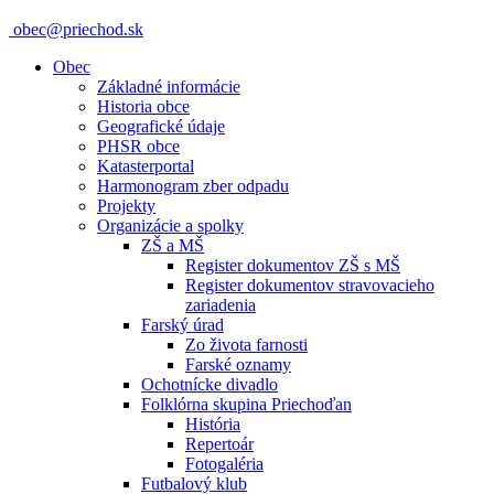
obec@priechod.sk
Obec
Základné informácie
Historia obce
Geografické údaje
PHSR obce
Katasterportal
Harmonogram zber odpadu
Projekty
Organizácie a spolky
ZŠ a MŠ
Register dokumentov ZŠ s MŠ
Register dokumentov stravovacieho
zariadenia
Farský úrad
Zo života farnosti
Farské oznamy
Ochotnícke divadlo
Folklórna skupina Priechoďan
História
Repertoár
Fotogaléria
Futbalový klub