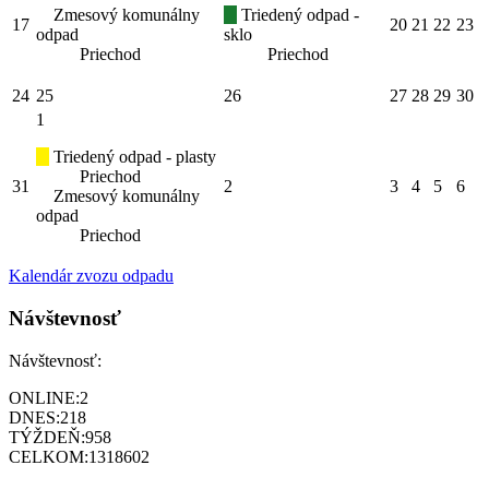
Zmesový komunálny
Triedený odpad -
17
20
21
22
23
odpad
sklo
Priechod
Priechod
24
25
26
27
28
29
30
1
Triedený odpad - plasty
Priechod
31
2
3
4
5
6
Zmesový komunálny
odpad
Priechod
Kalendár zvozu odpadu
Návštevnosť
Návštevnosť:
ONLINE:
2
DNES:
218
TÝŽDEŇ:
958
CELKOM:
1318602