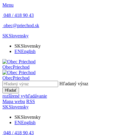
Menu
048 / 418 90 43
obec@priechod.sk
SK
Slovensky
SK
Slovensky
EN
English
Obec
Priechod
Obec
Priechod
Hľadaný výraz
Hľadať
rozšírené vyhľadávanie
Mapa webu
RSS
SK
Slovensky
SK
Slovensky
EN
English
048 / 418 90 43