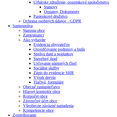
Urbárske združenie, pozemkové spoločenstvo
Stanovy
Oznamy, Dokumenty
Pasienkové družstvo
Ochrana osobných údajov - GDPR
Samospráva
Starosta obce
Zamestnanci
Ako vybavíte
Evidencia obyvateľov
Osvedčovanie podpisov a listín
Správa daní a poplatkov
Stavebný úrad
Určovanie súpisných čísel
Sociálne služby
Zápis do evidencie SHR
Výrub drevín
Tlačivá, formuláre
Obecné zastupiteľstvo
Hlavný kontrolór obce
Rozpočet obce
Záverečný účet obce
Všeobecne záväzné nariadenia
Kompetencie obce
Zverejňovanie