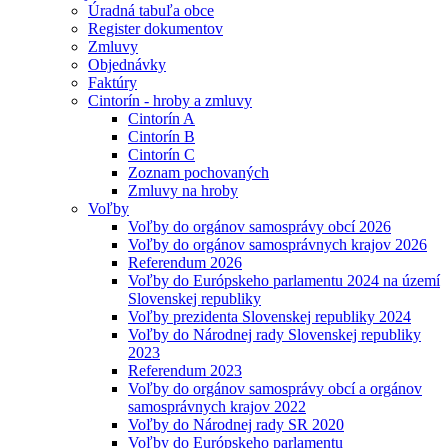
Úradná tabuľa obce
Register dokumentov
Zmluvy
Objednávky
Faktúry
Cintorín - hroby a zmluvy
Cintorín A
Cintorín B
Cintorín C
Zoznam pochovaných
Zmluvy na hroby
Voľby
Voľby do orgánov samosprávy obcí 2026
Voľby do orgánov samosprávnych krajov 2026
Referendum 2026
Voľby do Európskeho parlamentu 2024 na území
Slovenskej republiky
Voľby prezidenta Slovenskej republiky 2024
Voľby do Národnej rady Slovenskej republiky
2023
Referendum 2023
Voľby do orgánov samosprávy obcí a orgánov
samosprávnych krajov 2022
Voľby do Národnej rady SR 2020
Voľby do Európskeho parlamentu