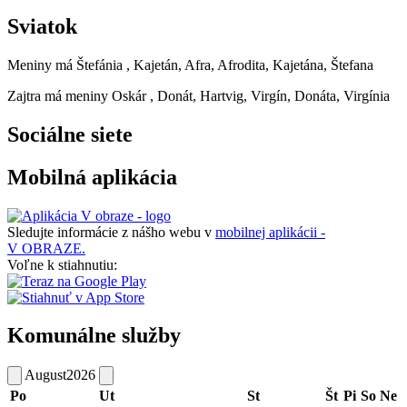
Sviatok
Meniny má
Štefánia
, Kajetán, Afra, Afrodita, Kajetána, Štefana
Zajtra má meniny
Oskár
, Donát, Hartvig, Virgín, Donáta, Virgínia
Sociálne siete
Mobilná aplikácia
Sledujte informácie z nášho webu v
mobilnej aplikácii -
V OBRAZE.
Voľne k stiahnutiu:
Komunálne služby
August
2026
Po
Ut
St
Št
Pi
So
Ne