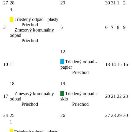
27
28
29
30
31
1
2
4
Triedený odpad - plasty
Priechod
3
5
6
7
8
9
Zmesový komunálny
odpad
Priechod
12
Triedený odpad -
10
11
13
14
15
16
papier
Priechod
18
19
Zmesový komunálny
Triedený odpad -
17
20
21
22
23
odpad
sklo
Priechod
Priechod
24
25
26
27
28
29
30
1
Triedený odpad - plasty