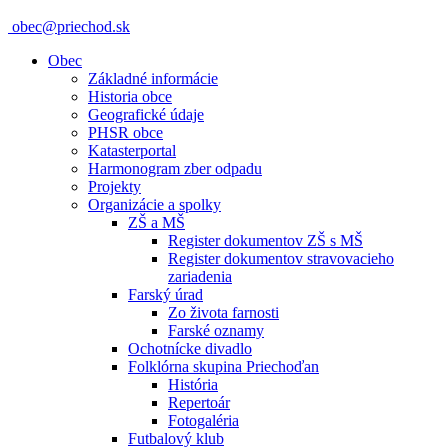
obec@priechod.sk
Obec
Základné informácie
Historia obce
Geografické údaje
PHSR obce
Katasterportal
Harmonogram zber odpadu
Projekty
Organizácie a spolky
ZŠ a MŠ
Register dokumentov ZŠ s MŠ
Register dokumentov stravovacieho
zariadenia
Farský úrad
Zo života farnosti
Farské oznamy
Ochotnícke divadlo
Folklórna skupina Priechoďan
História
Repertoár
Fotogaléria
Futbalový klub