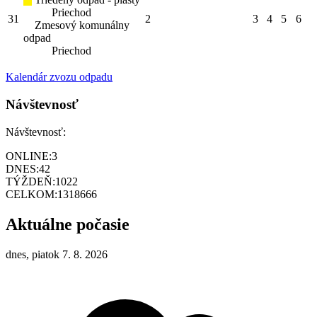
Priechod
31
2
3
4
5
6
Zmesový komunálny
odpad
Priechod
Kalendár zvozu odpadu
Návštevnosť
Návštevnosť:
ONLINE:
3
DNES:
42
TÝŽDEŇ:
1022
CELKOM:
1318666
Aktuálne počasie
dnes, piatok 7. 8. 2026