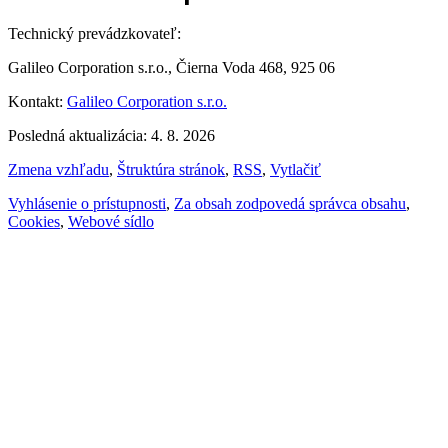
Technický prevádzkovateľ:
Galileo Corporation s.r.o., Čierna Voda 468, 925 06
Kontakt:
Galileo Corporation s.r.o.
Posledná aktualizácia: 4. 8. 2026
Zmena vzhľadu
,
Štruktúra stránok
,
RSS
,
Vytlačiť
Vyhlásenie o prístupnosti
,
Za obsah zodpovedá správca obsahu
,
Cookies
,
Webové sídlo