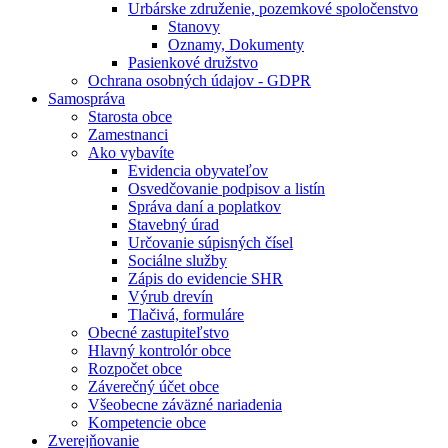
Urbárske združenie, pozemkové spoločenstvo
Stanovy
Oznamy, Dokumenty
Pasienkové družstvo
Ochrana osobných údajov - GDPR
Samospráva
Starosta obce
Zamestnanci
Ako vybavíte
Evidencia obyvateľov
Osvedčovanie podpisov a listín
Správa daní a poplatkov
Stavebný úrad
Určovanie súpisných čísel
Sociálne služby
Zápis do evidencie SHR
Výrub drevín
Tlačivá, formuláre
Obecné zastupiteľstvo
Hlavný kontrolór obce
Rozpočet obce
Záverečný účet obce
Všeobecne záväzné nariadenia
Kompetencie obce
Zverejňovanie