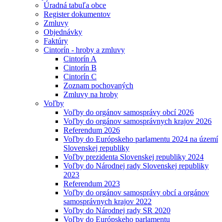
Úradná tabuľa obce
Register dokumentov
Zmluvy
Objednávky
Faktúry
Cintorín - hroby a zmluvy
Cintorín A
Cintorín B
Cintorín C
Zoznam pochovaných
Zmluvy na hroby
Voľby
Voľby do orgánov samosprávy obcí 2026
Voľby do orgánov samosprávnych krajov 2026
Referendum 2026
Voľby do Európskeho parlamentu 2024 na území
Slovenskej republiky
Voľby prezidenta Slovenskej republiky 2024
Voľby do Národnej rady Slovenskej republiky
2023
Referendum 2023
Voľby do orgánov samosprávy obcí a orgánov
samosprávnych krajov 2022
Voľby do Národnej rady SR 2020
Voľby do Európskeho parlamentu