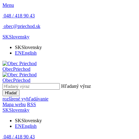
Menu
048 / 418 90 43
obec@priechod.sk
SK
Slovensky
SK
Slovensky
EN
English
Obec
Priechod
Obec
Priechod
Hľadaný výraz
Hľadať
rozšírené vyhľadávanie
Mapa webu
RSS
SK
Slovensky
SK
Slovensky
EN
English
048 / 418 90 43