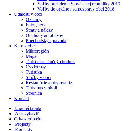
Voľby prezidenta Slovenskej republiky 2019
Voľby do orgánov samosprávy obcí 2018
Udalosti v obci
Oznamy
Fotogaléria
Straty a nálezy
Odchody autobusov
Priechodský spravodaj
Kam v obci
Mikroregión
Mapa
Turisticko náučný chodník
Cyklotrasy
Turistika
Služby v obci
Reštaurácie a ubytovanie
Turizmus v okolí
Strelnica
Kontakt
Úradná tabula
Ako vybaviť
Odvoz odpadu
Projekty
Kontakty