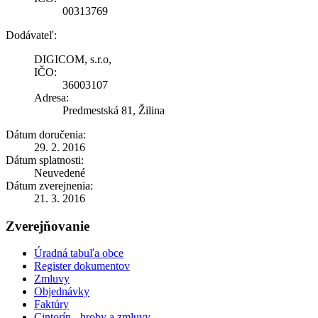
00313769
Dodávateľ:
DIGICOM, s.r.o,
IČO:
36003107
Adresa:
Predmestská 81, Žilina
Dátum doručenia:
29. 2. 2016
Dátum splatnosti:
Neuvedené
Dátum zverejnenia:
21. 3. 2016
Zverejňovanie
Úradná tabuľa obce
Register dokumentov
Zmluvy
Objednávky
Faktúry
Cintorín - hroby a zmluvy