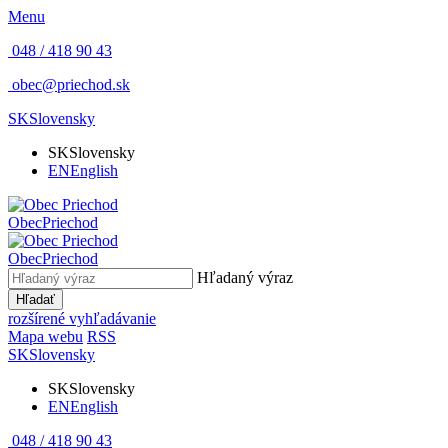
Menu
048 / 418 90 43
obec@priechod.sk
SK
Slovensky
SK
Slovensky
EN
English
Obec
Priechod
Obec
Priechod
Hľadaný výraz
Hľadať
rozšírené vyhľadávanie
Mapa webu
RSS
SK
Slovensky
SK
Slovensky
EN
English
048 / 418 90 43