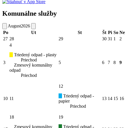
Komunálne služby
August
2026
Po
Ut
St
Št
Pi
So
Ne
27
28
29
30
31
1
2
4
Triedený odpad - plasty
Priechod
3
5
6
7
8
9
Zmesový komunálny
odpad
Priechod
12
Triedený odpad -
10
11
13
14
15
16
papier
Priechod
18
19
Zmesový komunálny
Triedený odpad -