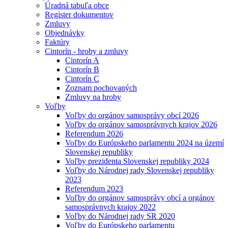
Úradná tabuľa obce
Register dokumentov
Zmluvy
Objednávky
Faktúry
Cintorín - hroby a zmluvy
Cintorín A
Cintorín B
Cintorín C
Zoznam pochovaných
Zmluvy na hroby
Voľby
Voľby do orgánov samosprávy obcí 2026
Voľby do orgánov samosprávnych krajov 2026
Referendum 2026
Voľby do Európskeho parlamentu 2024 na území
Slovenskej republiky
Voľby prezidenta Slovenskej republiky 2024
Voľby do Národnej rady Slovenskej republiky
2023
Referendum 2023
Voľby do orgánov samosprávy obcí a orgánov
samosprávnych krajov 2022
Voľby do Národnej rady SR 2020
Voľby do Európskeho parlamentu