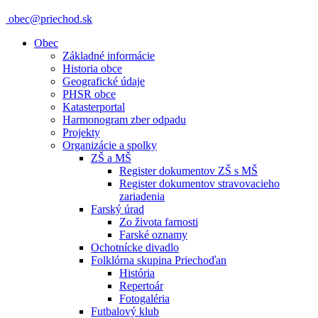
obec@priechod.sk
Obec
Základné informácie
Historia obce
Geografické údaje
PHSR obce
Katasterportal
Harmonogram zber odpadu
Projekty
Organizácie a spolky
ZŠ a MŠ
Register dokumentov ZŠ s MŠ
Register dokumentov stravovacieho
zariadenia
Farský úrad
Zo života farnosti
Farské oznamy
Ochotnícke divadlo
Folklórna skupina Priechoďan
História
Repertoár
Fotogaléria
Futbalový klub