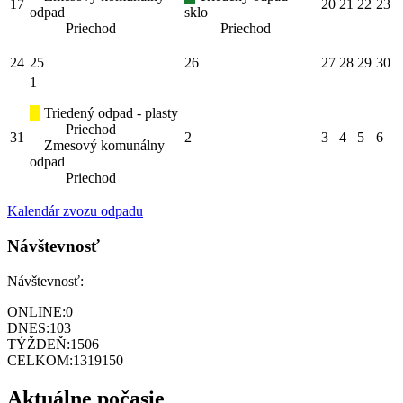
17
20
21
22
23
odpad
sklo
Priechod
Priechod
24
25
26
27
28
29
30
1
Triedený odpad - plasty
Priechod
31
2
3
4
5
6
Zmesový komunálny
odpad
Priechod
Kalendár zvozu odpadu
Návštevnosť
Návštevnosť:
ONLINE:
0
DNES:
103
TÝŽDEŇ:
1506
CELKOM:
1319150
Aktuálne počasie