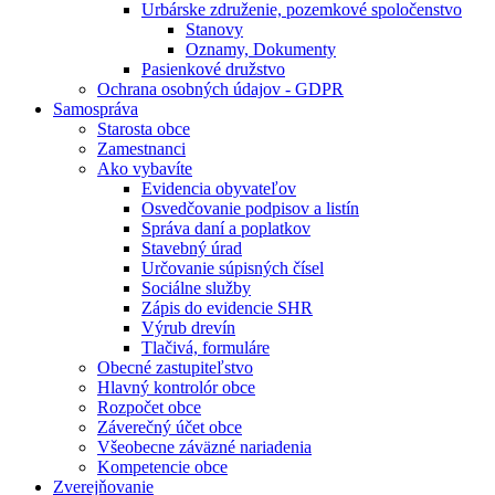
Urbárske združenie, pozemkové spoločenstvo
Stanovy
Oznamy, Dokumenty
Pasienkové družstvo
Ochrana osobných údajov - GDPR
Samospráva
Starosta obce
Zamestnanci
Ako vybavíte
Evidencia obyvateľov
Osvedčovanie podpisov a listín
Správa daní a poplatkov
Stavebný úrad
Určovanie súpisných čísel
Sociálne služby
Zápis do evidencie SHR
Výrub drevín
Tlačivá, formuláre
Obecné zastupiteľstvo
Hlavný kontrolór obce
Rozpočet obce
Záverečný účet obce
Všeobecne záväzné nariadenia
Kompetencie obce
Zverejňovanie