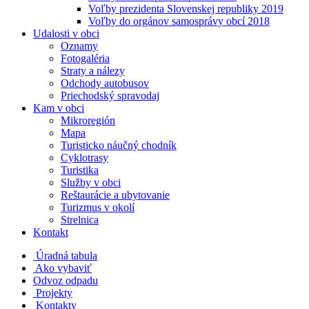
Voľby prezidenta Slovenskej republiky 2019
Voľby do orgánov samosprávy obcí 2018
Udalosti v obci
Oznamy
Fotogaléria
Straty a nálezy
Odchody autobusov
Priechodský spravodaj
Kam v obci
Mikroregión
Mapa
Turisticko náučný chodník
Cyklotrasy
Turistika
Služby v obci
Reštaurácie a ubytovanie
Turizmus v okolí
Strelnica
Kontakt
Úradná tabula
Ako vybaviť
Odvoz odpadu
Projekty
Kontakty