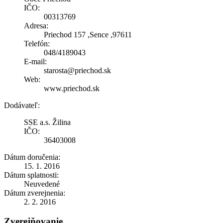
IČO:
00313769
Adresa:
Priechod 157 ,Sence ,97611
Telefón:
048/4189043
E-mail:
starosta@priechod.sk
Web:
www.priechod.sk
Dodávateľ:
SSE a.s. Žilina
IČO:
36403008
Dátum doručenia:
15. 1. 2016
Dátum splatnosti:
Neuvedené
Dátum zverejnenia:
2. 2. 2016
Zverejňovanie