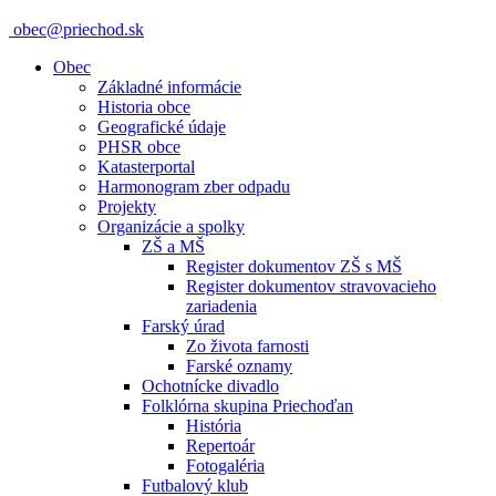
obec@priechod.sk
Obec
Základné informácie
Historia obce
Geografické údaje
PHSR obce
Katasterportal
Harmonogram zber odpadu
Projekty
Organizácie a spolky
ZŠ a MŠ
Register dokumentov ZŠ s MŠ
Register dokumentov stravovacieho
zariadenia
Farský úrad
Zo života farnosti
Farské oznamy
Ochotnícke divadlo
Folklórna skupina Priechoďan
História
Repertoár
Fotogaléria
Futbalový klub