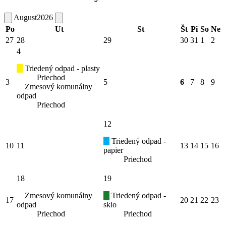
August
2026
Po
Ut
St
Št
Pi
So
Ne
27
28
29
30
31
1
2
4
Triedený odpad - plasty
Priechod
3
5
6
7
8
9
Zmesový komunálny
odpad
Priechod
12
Triedený odpad -
10
11
13
14
15
16
papier
Priechod
18
19
Zmesový komunálny
Triedený odpad -
17
20
21
22
23
odpad
sklo
Priechod
Priechod