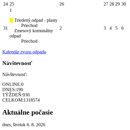
24
25
26
27
28
29
30
1
Triedený odpad - plasty
Priechod
31
2
3
4
5
6
Zmesový komunálny
odpad
Priechod
Kalendár zvozu odpadu
Návštevnosť
Návštevnosť:
ONLINE:
0
DNES:
190
TÝŽDEŇ:
930
CELKOM:
1318574
Aktuálne počasie
dnes, štvrtok 6. 8. 2026