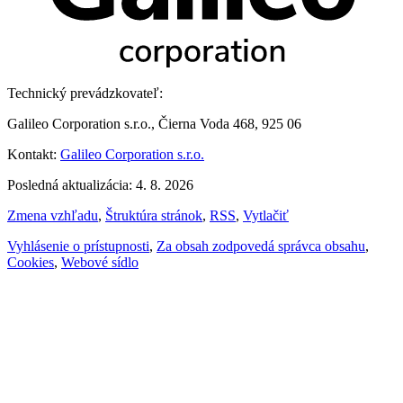
Technický prevádzkovateľ:
Galileo Corporation s.r.o., Čierna Voda 468, 925 06
Kontakt:
Galileo Corporation s.r.o.
Posledná aktualizácia: 4. 8. 2026
Zmena vzhľadu
,
Štruktúra stránok
,
RSS
,
Vytlačiť
Vyhlásenie o prístupnosti
,
Za obsah zodpovedá správca obsahu
,
Cookies
,
Webové sídlo