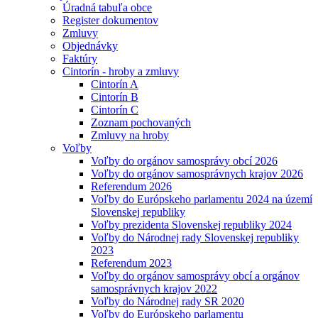
Úradná tabuľa obce
Register dokumentov
Zmluvy
Objednávky
Faktúry
Cintorín - hroby a zmluvy
Cintorín A
Cintorín B
Cintorín C
Zoznam pochovaných
Zmluvy na hroby
Voľby
Voľby do orgánov samosprávy obcí 2026
Voľby do orgánov samosprávnych krajov 2026
Referendum 2026
Voľby do Európskeho parlamentu 2024 na území
Slovenskej republiky
Voľby prezidenta Slovenskej republiky 2024
Voľby do Národnej rady Slovenskej republiky
2023
Referendum 2023
Voľby do orgánov samosprávy obcí a orgánov
samosprávnych krajov 2022
Voľby do Národnej rady SR 2020
Voľby do Európskeho parlamentu