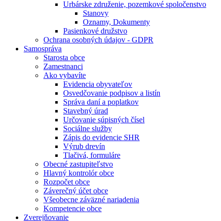
Urbárske združenie, pozemkové spoločenstvo
Stanovy
Oznamy, Dokumenty
Pasienkové družstvo
Ochrana osobných údajov - GDPR
Samospráva
Starosta obce
Zamestnanci
Ako vybavíte
Evidencia obyvateľov
Osvedčovanie podpisov a listín
Správa daní a poplatkov
Stavebný úrad
Určovanie súpisných čísel
Sociálne služby
Zápis do evidencie SHR
Výrub drevín
Tlačivá, formuláre
Obecné zastupiteľstvo
Hlavný kontrolór obce
Rozpočet obce
Záverečný účet obce
Všeobecne záväzné nariadenia
Kompetencie obce
Zverejňovanie