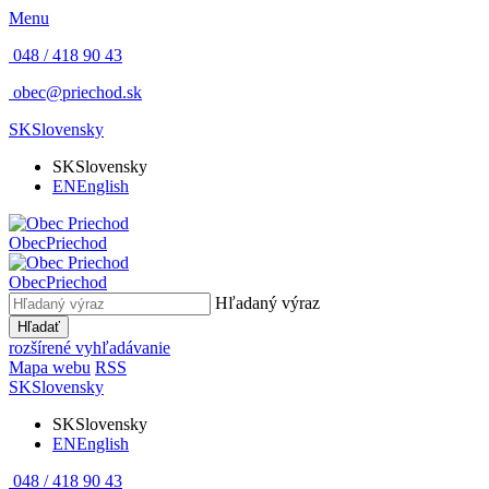
Menu
048 / 418 90 43
obec@priechod.sk
SK
Slovensky
SK
Slovensky
EN
English
Obec
Priechod
Obec
Priechod
Hľadaný výraz
Hľadať
rozšírené vyhľadávanie
Mapa webu
RSS
SK
Slovensky
SK
Slovensky
EN
English
048 / 418 90 43