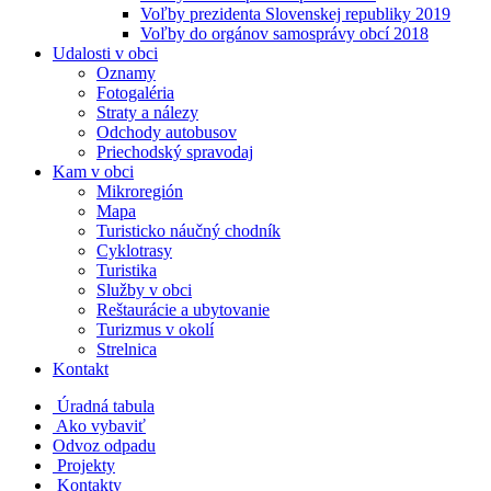
Voľby prezidenta Slovenskej republiky 2019
Voľby do orgánov samosprávy obcí 2018
Udalosti v obci
Oznamy
Fotogaléria
Straty a nálezy
Odchody autobusov
Priechodský spravodaj
Kam v obci
Mikroregión
Mapa
Turisticko náučný chodník
Cyklotrasy
Turistika
Služby v obci
Reštaurácie a ubytovanie
Turizmus v okolí
Strelnica
Kontakt
Úradná tabula
Ako vybaviť
Odvoz odpadu
Projekty
Kontakty