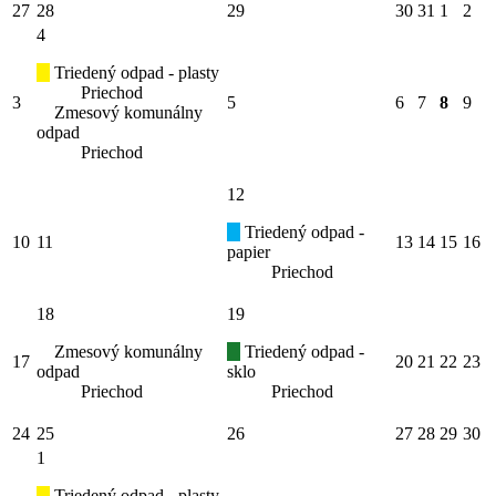
27
28
29
30
31
1
2
4
Triedený odpad - plasty
Priechod
3
5
6
7
8
9
Zmesový komunálny
odpad
Priechod
12
Triedený odpad -
10
11
13
14
15
16
papier
Priechod
18
19
Zmesový komunálny
Triedený odpad -
17
20
21
22
23
odpad
sklo
Priechod
Priechod
24
25
26
27
28
29
30
1
Triedený odpad - plasty