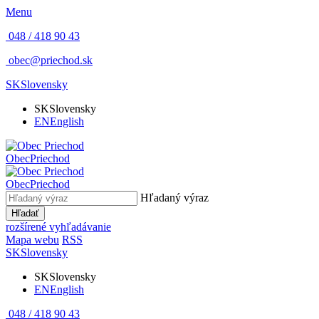
Menu
048 / 418 90 43
obec@priechod.sk
SK
Slovensky
SK
Slovensky
EN
English
Obec
Priechod
Obec
Priechod
Hľadaný výraz
Hľadať
rozšírené vyhľadávanie
Mapa webu
RSS
SK
Slovensky
SK
Slovensky
EN
English
048 / 418 90 43