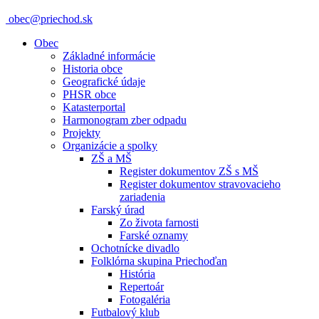
obec@priechod.sk
Obec
Základné informácie
Historia obce
Geografické údaje
PHSR obce
Katasterportal
Harmonogram zber odpadu
Projekty
Organizácie a spolky
ZŠ a MŠ
Register dokumentov ZŠ s MŠ
Register dokumentov stravovacieho
zariadenia
Farský úrad
Zo života farnosti
Farské oznamy
Ochotnícke divadlo
Folklórna skupina Priechoďan
História
Repertoár
Fotogaléria
Futbalový klub