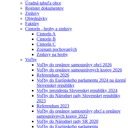
Úradná tabuľa obce
Register dokumentov
Zmluvy
Objednávky
Faktúry
Cintorín - hroby a zmluvy
Cintorín A
Cintorín B
Cintorín C
Zoznam pochovaných
Zmluvy na hroby
Voľby
Voľby do orgánov samosprávy obcí 2026
Voľby do orgánov samosprávnych krajov 2026
Referendum 2026
Voľby do Európskeho parlamentu 2024 na území
Slovenskej republiky
Voľby prezidenta Slovenskej republiky 2024
Voľby do Národnej rady Slovenskej republiky
2023
Referendum 2023
Voľby do orgánov samosprávy obcí a orgánov
samosprávnych krajov 2022
Voľby do Národnej rady SR 2020
Voľby do Európskeho parlamentu