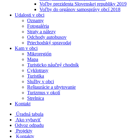
Voľby prezidenta Slovenskej republiky 2019
Voľby do orgánov samosprávy obcí 2018
Udalosti v obci
Oznamy
Fotogaléria
Straty a nálezy
Odchody autobusov
Priechodský spravodaj
Kam v obci
Mikroregión
Mapa
Turisticko náučný chodník
Cyklotrasy
Turistika
Služby v obci
Reštaurácie a ubytovanie
Turizmus v okolí
Strelnica
Kontakt
Úradná tabula
Ako vybaviť
Odvoz odpadu
Projekty
Kontakty