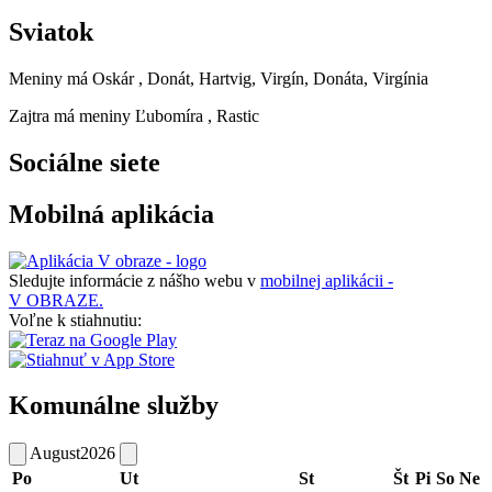
Sviatok
Meniny má
Oskár
, Donát, Hartvig, Virgín, Donáta, Virgínia
Zajtra má meniny
Ľubomíra
, Rastic
Sociálne siete
Mobilná aplikácia
Sledujte informácie z nášho webu v
mobilnej aplikácii -
V OBRAZE.
Voľne k stiahnutiu:
Komunálne služby
August
2026
Po
Ut
St
Št
Pi
So
Ne