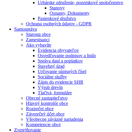
Urbárske združenie, pozemkové spoločenstvo
Stanovy
Oznamy, Dokumenty
Pasienkové družstvo
Ochrana osobných údajov - GDPR
Samospráva
Starosta obce
Zamestnanci
Ako vybavíte
Evidencia obyvateľov
Osvedčovanie podpisov a listín
Správa daní a poplatkov
Stavebný úrad
Určovanie súpisných čísel
Sociálne služby
Zápis do evidencie SHR
Výrub drevín
Tlačivá, formuláre
Obecné zastupiteľstvo
Hlavný kontrolór obce
Rozpočet obce
Záverečný účet obce
Všeobecne záväzné nariadenia
Kompetencie obce
Zverejňovanie