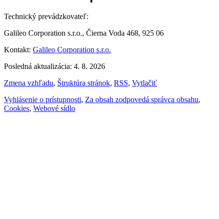
Technický prevádzkovateľ:
Galileo Corporation s.r.o., Čierna Voda 468, 925 06
Kontakt:
Galileo Corporation s.r.o.
Posledná aktualizácia: 4. 8. 2026
Zmena vzhľadu
,
Štruktúra stránok
,
RSS
,
Vytlačiť
Vyhlásenie o prístupnosti
,
Za obsah zodpovedá správca obsahu
,
Cookies
,
Webové sídlo