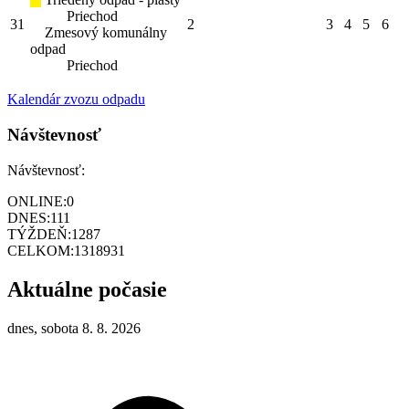
Priechod
31
2
3
4
5
6
Zmesový komunálny
odpad
Priechod
Kalendár zvozu odpadu
Návštevnosť
Návštevnosť:
ONLINE:
0
DNES:
111
TÝŽDEŇ:
1287
CELKOM:
1318931
Aktuálne počasie
dnes, sobota 8. 8. 2026