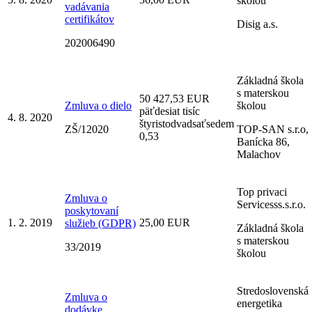
školou
vadávania
certifikátov
Disig a.s.
202006490
Základná škola
s materskou
50 427,53 EUR
Zmluva o dielo
školou
päťdesiat tisíc
4. 8. 2020
štyristodvadsaťsedem
ZŠ/12020
TOP-SAN s.r.o,
0,53
Banícka 86,
Malachov
Top privaci
Zmluva o
Servicesss.s.r.o.
poskytovaní
1. 2. 2019
25,00 EUR
služieb (GDPR)
Základná škola
s materskou
33/2019
školou
Stredoslovenská
Zmluva o
energetika
dodávke