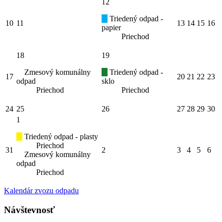
12
Triedený odpad -
10
11
13
14
15
16
papier
Priechod
18
19
Zmesový komunálny
Triedený odpad -
17
20
21
22
23
odpad
sklo
Priechod
Priechod
24
25
26
27
28
29
30
1
Triedený odpad - plasty
Priechod
31
2
3
4
5
6
Zmesový komunálny
odpad
Priechod
Kalendár zvozu odpadu
Návštevnosť