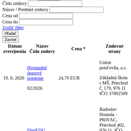
Číslo zmluvy
Názov / Predmet zmluvy
Cena od
Cena do
Zrušiť filter
Zavrieť
Dátum
Názov
Zmluvné
Cena *
zverejnenia
Číslo zmluvy
strany
Union
Hromadné
poisťovňa, a.s.
úrazové
Základná škola
19. 6. 2026
24,70 EUR
poistenie
s MŠ, Priechod
02/2026
č. 179, 976 11
IČO 37892509
Radoslav
Homola -
PRIVAC,
Priechod 402,
DigiEDU
976 11, IČO