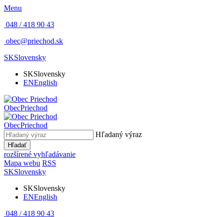
Menu
048 / 418 90 43
obec@priechod.sk
SK
Slovensky
SK
Slovensky
EN
English
Obec
Priechod
Obec
Priechod
Hľadaný výraz
Hľadať
rozšírené vyhľadávanie
Mapa webu
RSS
SK
Slovensky
SK
Slovensky
EN
English
048 / 418 90 43