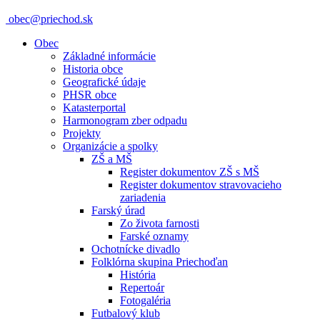
obec@priechod.sk
Obec
Základné informácie
Historia obce
Geografické údaje
PHSR obce
Katasterportal
Harmonogram zber odpadu
Projekty
Organizácie a spolky
ZŠ a MŠ
Register dokumentov ZŠ s MŠ
Register dokumentov stravovacieho
zariadenia
Farský úrad
Zo života farnosti
Farské oznamy
Ochotnícke divadlo
Folklórna skupina Priechoďan
História
Repertoár
Fotogaléria
Futbalový klub