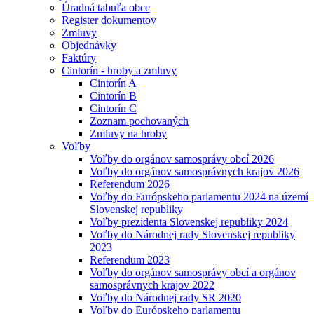
Úradná tabuľa obce
Register dokumentov
Zmluvy
Objednávky
Faktúry
Cintorín - hroby a zmluvy
Cintorín A
Cintorín B
Cintorín C
Zoznam pochovaných
Zmluvy na hroby
Voľby
Voľby do orgánov samosprávy obcí 2026
Voľby do orgánov samosprávnych krajov 2026
Referendum 2026
Voľby do Európskeho parlamentu 2024 na území
Slovenskej republiky
Voľby prezidenta Slovenskej republiky 2024
Voľby do Národnej rady Slovenskej republiky
2023
Referendum 2023
Voľby do orgánov samosprávy obcí a orgánov
samosprávnych krajov 2022
Voľby do Národnej rady SR 2020
Voľby do Európskeho parlamentu