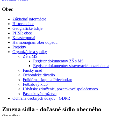
Obec
Základné informácie
Historia obce
Geografické údaje
PHSR obce
Katasterportal
Harmonogram zber odpadu
Projekty
Organizácie a spolky
ZŠ a MŠ
Register dokumentov ZŠ s MŠ
Register dokumentov stravovacieho zariadenia
Farský úrad
Ochotnícke divadlo
Folklórna skupina Priechoďan
Futbalový klub
Urbárske združenie, pozemkové spoločenstvo
Pasienkové družstvo
Ochrana osobných údajov - GDPR
Zmena sídla - dočasné sídlo obecného