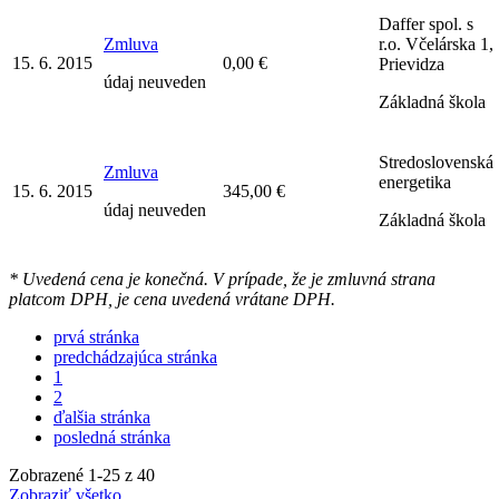
Daffer spol. s
Zmluva
r.o. Včelárska 1,
15. 6. 2015
0,00 €
Prievidza
údaj neuveden
Základná škola
Stredoslovenská
Zmluva
energetika
15. 6. 2015
345,00 €
údaj neuveden
Základná škola
* Uvedená cena je konečná. V prípade, že je zmluvná strana
platcom DPH, je cena uvedená vrátane DPH.
prvá stránka
predchádzajúca stránka
1
2
ďalšia stránka
posledná stránka
Zobrazené
1
-
25
z 40
Zobraziť všetko