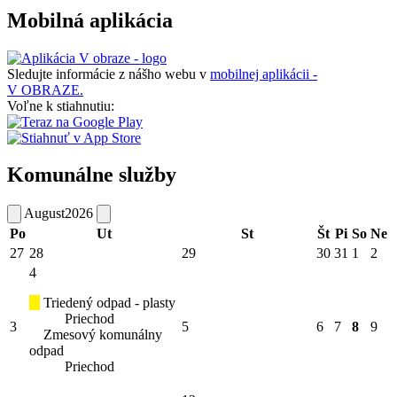
Mobilná aplikácia
Sledujte informácie z nášho webu v
mobilnej aplikácii -
V OBRAZE.
Voľne k stiahnutiu:
Komunálne služby
August
2026
Po
Ut
St
Št
Pi
So
Ne
27
28
29
30
31
1
2
4
Triedený odpad - plasty
Priechod
3
5
6
7
8
9
Zmesový komunálny
odpad
Priechod