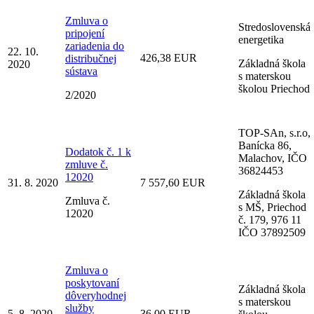
Zmluva o
Stredoslovenská
pripojení
energetika
zariadenia do
22. 10.
426,38 EUR
distribučnej
Základná škola
2020
sústava
s materskou
školou Priechod
2/2020
TOP-SAn, s.r.o,
Banícka 86,
Dodatok č. 1 k
Malachov, IČO
zmluve č.
36824453
12020
31. 8. 2020
7 557,60 EUR
Základná škola
Zmluva č.
s MŠ, Priechod
12020
č. 179, 976 11
IČO 37892509
Zmluva o
poskytovaní
Základná škola
dôveryhodnej
s materskou
služby
5. 8. 2020
36,00 EUR