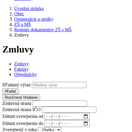
Úvodná stránka
Obec
Organizácie a spolky
ZŠ a MŠ
Register dokumentov ZŠ s MŠ
Zmluvy
Zmluvy
Zmluvy
Faktúry
Objednávky
Hľadaný výraz
Hľadať
Rozšírené hľadanie
Zmluvná strana
Zmluvná strana IČO
Dátum zverejnenia od
Dátum zverejnenia do
Zverejnený v roku