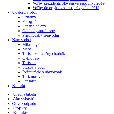
Voľby prezidenta Slovenskej republiky 2019
Voľby do orgánov samosprávy obcí 2018
Udalosti v obci
Oznamy
Fotogaléria
Straty a nálezy
Odchody autobusov
Priechodský spravodaj
Kam v obci
Mikroregión
Mapa
Turisticko náučný chodník
Cyklotrasy
Turistika
Služby v obci
Reštaurácie a ubytovanie
Turizmus v okolí
Strelnica
Kontakt
Úradná tabula
Ako vybaviť
Odvoz odpadu
Projekty
Kontakty