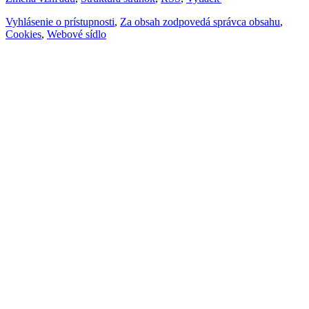
Vyhlásenie o prístupnosti
,
Za obsah zodpovedá správca obsahu
,
Cookies
,
Webové sídlo