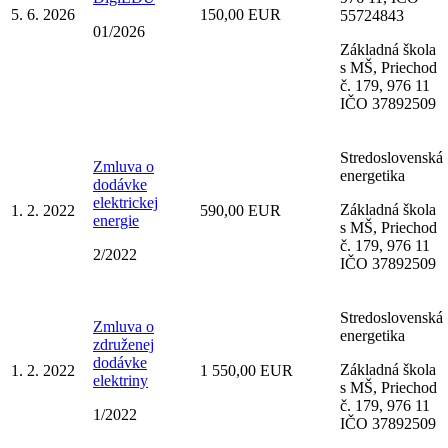
5. 6. 2026
150,00 EUR
55724843
01/2026
Základná škola
s MŠ, Priechod
č. 179, 976 11
IČO 37892509
Stredoslovenská
Zmluva o
energetika
dodávke
elektrickej
Základná škola
1. 2. 2022
590,00 EUR
energie
s MŠ, Priechod
č. 179, 976 11
2/2022
IČO 37892509
Stredoslovenská
Zmluva o
energetika
združenej
dodávke
Základná škola
1. 2. 2022
1 550,00 EUR
elektriny
s MŠ, Priechod
č. 179, 976 11
1/2022
IČO 37892509