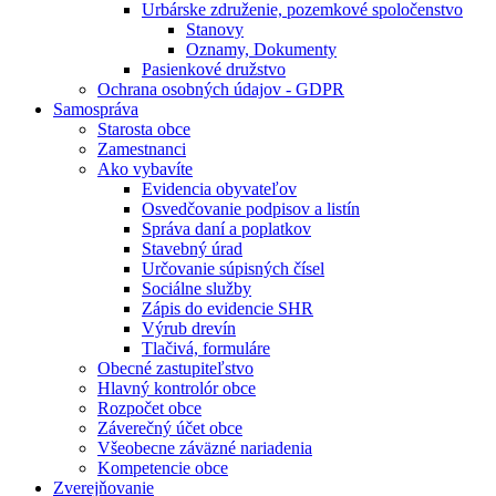
Urbárske združenie, pozemkové spoločenstvo
Stanovy
Oznamy, Dokumenty
Pasienkové družstvo
Ochrana osobných údajov - GDPR
Samospráva
Starosta obce
Zamestnanci
Ako vybavíte
Evidencia obyvateľov
Osvedčovanie podpisov a listín
Správa daní a poplatkov
Stavebný úrad
Určovanie súpisných čísel
Sociálne služby
Zápis do evidencie SHR
Výrub drevín
Tlačivá, formuláre
Obecné zastupiteľstvo
Hlavný kontrolór obce
Rozpočet obce
Záverečný účet obce
Všeobecne záväzné nariadenia
Kompetencie obce
Zverejňovanie