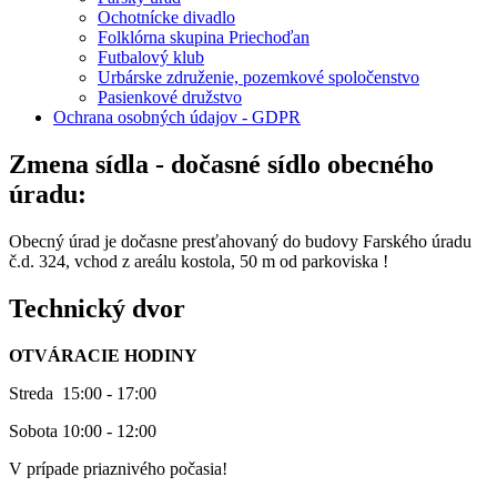
Ochotnícke divadlo
Folklórna skupina Priechoďan
Futbalový klub
Urbárske združenie, pozemkové spoločenstvo
Pasienkové družstvo
Ochrana osobných údajov - GDPR
Zmena sídla - dočasné sídlo obecného
úradu:
Obecný úrad je dočasne presťahovaný do budovy Farského úradu
č.d. 324, vchod z areálu kostola, 50 m od parkoviska !
Technický dvor
OTVÁRACIE HODINY
Streda 15:00 - 17:00
Sobota 10:00 - 12:00
V prípade priaznivého počasia!