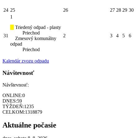
24
25
26
27
28
29
30
1
Triedený odpad - plasty
Priechod
31
2
3
4
5
6
Zmesový komunálny
odpad
Priechod
Kalendár zvozu odpadu
Návštevnosť
Návštevnosť:
ONLINE:
0
DNES:
59
TÝŽDEŇ:
1235
CELKOM:
1318879
Aktuálne počasie