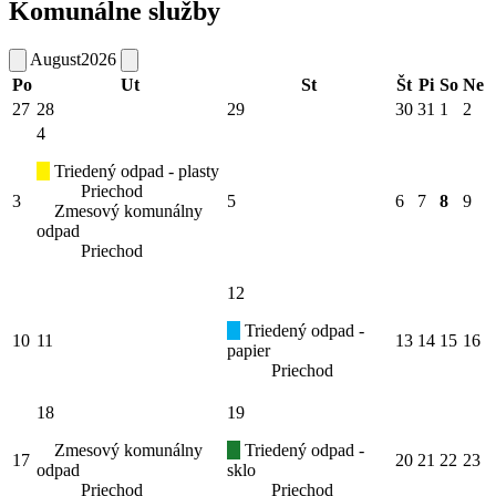
Komunálne služby
August
2026
Po
Ut
St
Št
Pi
So
Ne
27
28
29
30
31
1
2
4
Triedený odpad - plasty
Priechod
3
5
6
7
8
9
Zmesový komunálny
odpad
Priechod
12
Triedený odpad -
10
11
13
14
15
16
papier
Priechod
18
19
Zmesový komunálny
Triedený odpad -
17
20
21
22
23
odpad
sklo
Priechod
Priechod