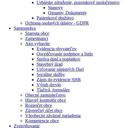
Urbárske združenie, pozemkové spoločenstvo
Stanovy
Oznamy, Dokumenty
Pasienkové družstvo
Ochrana osobných údajov - GDPR
Samospráva
Starosta obce
Zamestnanci
Ako vybavíte
Evidencia obyvateľov
Osvedčovanie podpisov a listín
Správa daní a poplatkov
Stavebný úrad
Určovanie súpisných čísel
Sociálne služby
Zápis do evidencie SHR
Výrub drevín
Tlačivá, formuláre
Obecné zastupiteľstvo
Hlavný kontrolór obce
Rozpočet obce
Záverečný účet obce
Všeobecne záväzné nariadenia
Kompetencie obce
Zverejňovanie