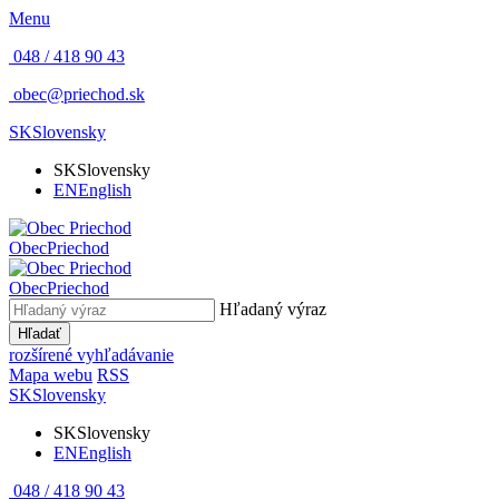
Menu
048 / 418 90 43
obec@priechod.sk
SK
Slovensky
SK
Slovensky
EN
English
Obec
Priechod
Obec
Priechod
Hľadaný výraz
Hľadať
rozšírené vyhľadávanie
Mapa webu
RSS
SK
Slovensky
SK
Slovensky
EN
English
048 / 418 90 43