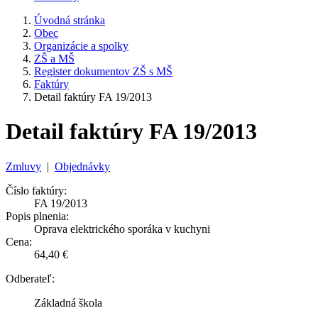
Úvodná stránka
Obec
Organizácie a spolky
ZŠ a MŠ
Register dokumentov ZŠ s MŠ
Faktúry
Detail faktúry FA 19/2013
Detail faktúry FA 19/2013
Zmluvy
|
Objednávky
Číslo faktúry:
FA 19/2013
Popis plnenia:
Oprava elektrického sporáka v kuchyni
Cena:
64,40 €
Odberateľ:
Základná škola