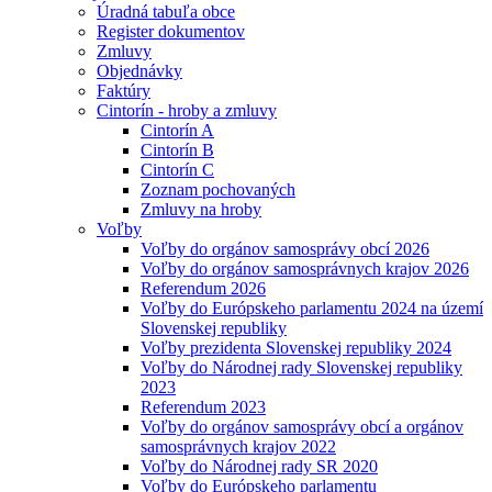
Úradná tabuľa obce
Register dokumentov
Zmluvy
Objednávky
Faktúry
Cintorín - hroby a zmluvy
Cintorín A
Cintorín B
Cintorín C
Zoznam pochovaných
Zmluvy na hroby
Voľby
Voľby do orgánov samosprávy obcí 2026
Voľby do orgánov samosprávnych krajov 2026
Referendum 2026
Voľby do Európskeho parlamentu 2024 na území
Slovenskej republiky
Voľby prezidenta Slovenskej republiky 2024
Voľby do Národnej rady Slovenskej republiky
2023
Referendum 2023
Voľby do orgánov samosprávy obcí a orgánov
samosprávnych krajov 2022
Voľby do Národnej rady SR 2020
Voľby do Európskeho parlamentu