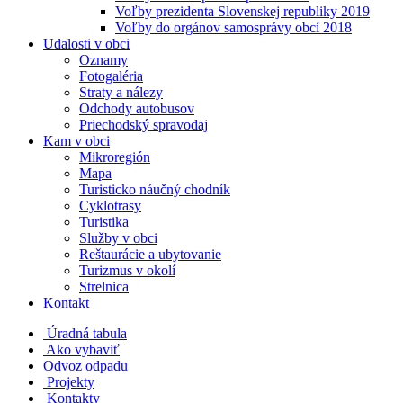
Voľby prezidenta Slovenskej republiky 2019
Voľby do orgánov samosprávy obcí 2018
Udalosti v obci
Oznamy
Fotogaléria
Straty a nálezy
Odchody autobusov
Priechodský spravodaj
Kam v obci
Mikroregión
Mapa
Turisticko náučný chodník
Cyklotrasy
Turistika
Služby v obci
Reštaurácie a ubytovanie
Turizmus v okolí
Strelnica
Kontakt
Úradná tabula
Ako vybaviť
Odvoz odpadu
Projekty
Kontakty