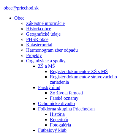
obec@priechod.sk
Obec
Základné informácie
Historia obce
Geografické údaje
PHSR obce
Katasterportal
Harmonogram zber odpadu
Projekty
Organizácie a spolky
ZŠ a MŠ
Register dokumentov ZŠ s MŠ
Register dokumentov stravovacieho
zariadenia
Farský úrad
Zo života farnosti
Farské oznamy
Ochotnícke divadlo
Folklórna skupina Priechoďan
História
Repertoár
Fotogaléria
Futbalový klub