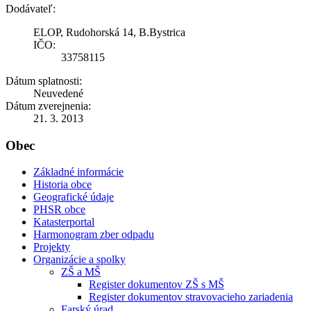
Dodávateľ:
ELOP, Rudohorská 14, B.Bystrica
IČO:
33758115
Dátum splatnosti:
Neuvedené
Dátum zverejnenia:
21. 3. 2013
Obec
Základné informácie
Historia obce
Geografické údaje
PHSR obce
Katasterportal
Harmonogram zber odpadu
Projekty
Organizácie a spolky
ZŠ a MŠ
Register dokumentov ZŠ s MŠ
Register dokumentov stravovacieho zariadenia
Farský úrad