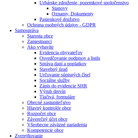
Urbárske združenie, pozemkové spoločenstvo
Stanovy
Oznamy, Dokumenty
Pasienkové družstvo
Ochrana osobných údajov - GDPR
Samospráva
Starosta obce
Zamestnanci
Ako vybavíte
Evidencia obyvateľov
Osvedčovanie podpisov a listín
Správa daní a poplatkov
Stavebný úrad
Určovanie súpisných čísel
Sociálne služby
Zápis do evidencie SHR
Výrub drevín
Tlačivá, formuláre
Obecné zastupiteľstvo
Hlavný kontrolór obce
Rozpočet obce
Záverečný účet obce
Všeobecne záväzné nariadenia
Kompetencie obce
Zverejňovanie