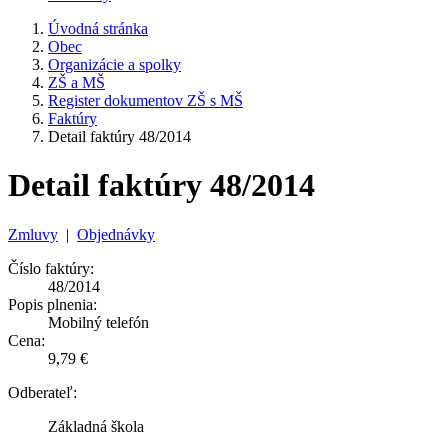
Úvodná stránka
Obec
Organizácie a spolky
ZŠ a MŠ
Register dokumentov ZŠ s MŠ
Faktúry
Detail faktúry 48/2014
Detail faktúry 48/2014
Zmluvy
|
Objednávky
Číslo faktúry:
48/2014
Popis plnenia:
Mobilný telefón
Cena:
9,79 €
Odberateľ:
Základná škola