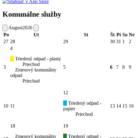
Komunálne služby
August
2026
Po
Ut
St
Št
Pi
So
Ne
27
28
29
30
31
1
2
4
Triedený odpad - plasty
Priechod
3
5
6
7
8
9
Zmesový komunálny
odpad
Priechod
12
Triedený odpad -
10
11
13
14
15
16
papier
Priechod
18
19
Zmesový komunálny
Triedený odpad -