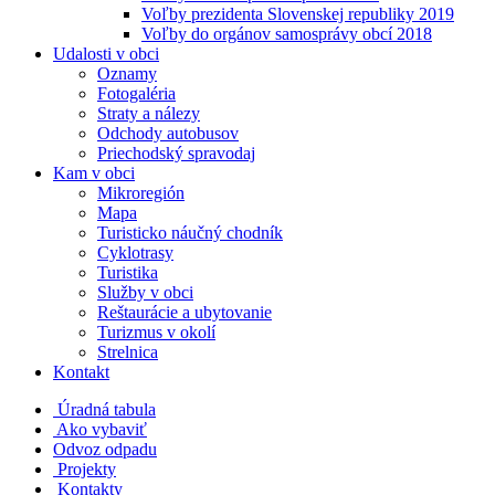
Voľby prezidenta Slovenskej republiky 2019
Voľby do orgánov samosprávy obcí 2018
Udalosti v obci
Oznamy
Fotogaléria
Straty a nálezy
Odchody autobusov
Priechodský spravodaj
Kam v obci
Mikroregión
Mapa
Turisticko náučný chodník
Cyklotrasy
Turistika
Služby v obci
Reštaurácie a ubytovanie
Turizmus v okolí
Strelnica
Kontakt
Úradná tabula
Ako vybaviť
Odvoz odpadu
Projekty
Kontakty