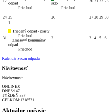
17
20
21
22
23
odpad
sklo
Priechod
Priechod
24
25
26
27
28
29
30
1
Triedený odpad - plasty
Priechod
31
2
3
4
5
6
Zmesový komunálny
odpad
Priechod
Kalendár zvozu odpadu
Návštevnosť
Návštevnosť:
ONLINE:
0
DNES:
147
TÝŽDEŇ:
887
CELKOM:
1318531
Aktuálne počasie