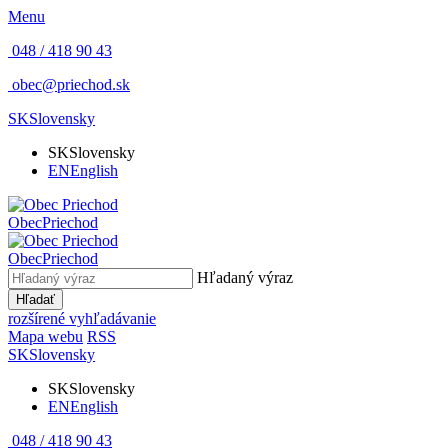
Menu
048 / 418 90 43
obec@priechod.sk
SK
Slovensky
SK
Slovensky
EN
English
Obec
Priechod
Obec
Priechod
Hľadaný výraz
Hľadať
rozšírené vyhľadávanie
Mapa webu
RSS
SK
Slovensky
SK
Slovensky
EN
English
048 / 418 90 43