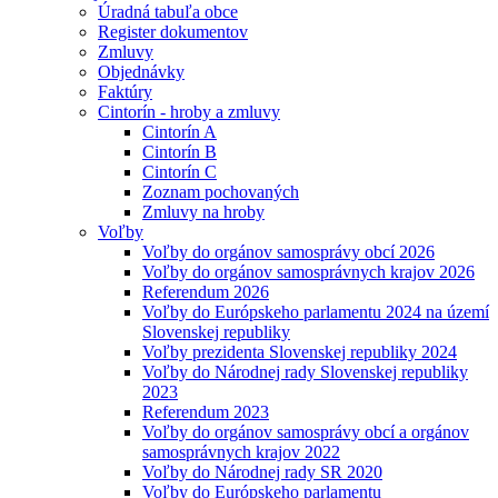
Úradná tabuľa obce
Register dokumentov
Zmluvy
Objednávky
Faktúry
Cintorín - hroby a zmluvy
Cintorín A
Cintorín B
Cintorín C
Zoznam pochovaných
Zmluvy na hroby
Voľby
Voľby do orgánov samosprávy obcí 2026
Voľby do orgánov samosprávnych krajov 2026
Referendum 2026
Voľby do Európskeho parlamentu 2024 na území
Slovenskej republiky
Voľby prezidenta Slovenskej republiky 2024
Voľby do Národnej rady Slovenskej republiky
2023
Referendum 2023
Voľby do orgánov samosprávy obcí a orgánov
samosprávnych krajov 2022
Voľby do Národnej rady SR 2020
Voľby do Európskeho parlamentu