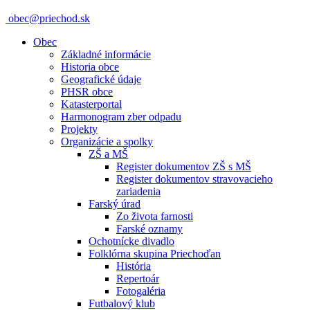
obec@priechod.sk
Obec
Základné informácie
Historia obce
Geografické údaje
PHSR obce
Katasterportal
Harmonogram zber odpadu
Projekty
Organizácie a spolky
ZŠ a MŠ
Register dokumentov ZŠ s MŠ
Register dokumentov stravovacieho
zariadenia
Farský úrad
Zo života farnosti
Farské oznamy
Ochotnícke divadlo
Folklórna skupina Priechoďan
História
Repertoár
Fotogaléria
Futbalový klub