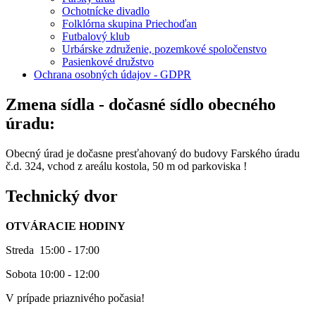
Ochotnícke divadlo
Folklórna skupina Priechoďan
Futbalový klub
Urbárske združenie, pozemkové spoločenstvo
Pasienkové družstvo
Ochrana osobných údajov - GDPR
Zmena sídla - dočasné sídlo obecného
úradu:
Obecný úrad je dočasne presťahovaný do budovy Farského úradu
č.d. 324, vchod z areálu kostola, 50 m od parkoviska !
Technický dvor
OTVÁRACIE HODINY
Streda 15:00 - 17:00
Sobota 10:00 - 12:00
V prípade priaznivého počasia!