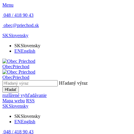
Menu
048 / 418 90 43
obec@priechod.sk
SK
Slovensky
SK
Slovensky
EN
English
Obec
Priechod
Obec
Priechod
Hľadaný výraz
Hľadať
rozšírené vyhľadávanie
Mapa webu
RSS
SK
Slovensky
SK
Slovensky
EN
English
048 / 418 90 43