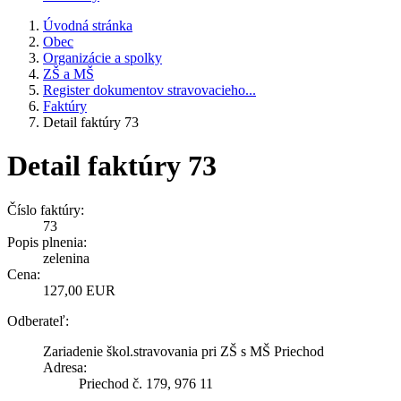
Úvodná stránka
Obec
Organizácie a spolky
ZŠ a MŠ
Register dokumentov stravovacieho...
Faktúry
Detail faktúry 73
Detail faktúry 73
Číslo faktúry:
73
Popis plnenia:
zelenina
Cena:
127,00 EUR
Odberateľ:
Zariadenie škol.stravovania pri ZŠ s MŠ Priechod
Adresa:
Priechod č. 179, 976 11