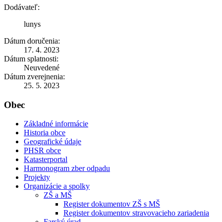
Dodávateľ:
lunys
Dátum doručenia:
17. 4. 2023
Dátum splatnosti:
Neuvedené
Dátum zverejnenia:
25. 5. 2023
Obec
Základné informácie
Historia obce
Geografické údaje
PHSR obce
Katasterportal
Harmonogram zber odpadu
Projekty
Organizácie a spolky
ZŠ a MŠ
Register dokumentov ZŠ s MŠ
Register dokumentov stravovacieho zariadenia
Farský úrad