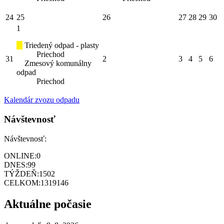
24
25
26
27
28
29
30
1
Triedený odpad - plasty
Priechod
31
2
3
4
5
6
Zmesový komunálny
odpad
Priechod
Kalendár zvozu odpadu
Návštevnosť
Návštevnosť:
ONLINE:
0
DNES:
99
TÝŽDEŇ:
1502
CELKOM:
1319146
Aktuálne počasie