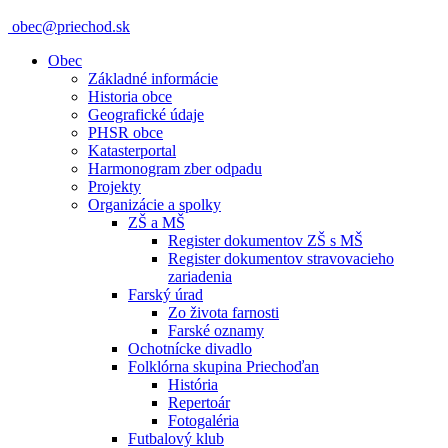
obec@priechod.sk
Obec
Základné informácie
Historia obce
Geografické údaje
PHSR obce
Katasterportal
Harmonogram zber odpadu
Projekty
Organizácie a spolky
ZŠ a MŠ
Register dokumentov ZŠ s MŠ
Register dokumentov stravovacieho
zariadenia
Farský úrad
Zo života farnosti
Farské oznamy
Ochotnícke divadlo
Folklórna skupina Priechoďan
História
Repertoár
Fotogaléria
Futbalový klub