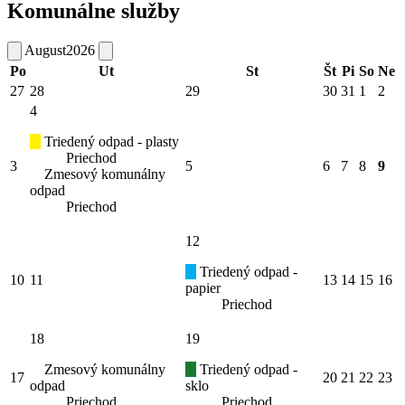
Komunálne služby
August
2026
Po
Ut
St
Št
Pi
So
Ne
27
28
29
30
31
1
2
4
Triedený odpad - plasty
Priechod
3
5
6
7
8
9
Zmesový komunálny
odpad
Priechod
12
Triedený odpad -
10
11
13
14
15
16
papier
Priechod
18
19
Zmesový komunálny
Triedený odpad -
17
20
21
22
23
odpad
sklo
Priechod
Priechod