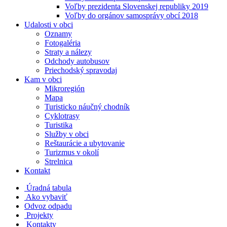
Voľby prezidenta Slovenskej republiky 2019
Voľby do orgánov samosprávy obcí 2018
Udalosti v obci
Oznamy
Fotogaléria
Straty a nálezy
Odchody autobusov
Priechodský spravodaj
Kam v obci
Mikroregión
Mapa
Turisticko náučný chodník
Cyklotrasy
Turistika
Služby v obci
Reštaurácie a ubytovanie
Turizmus v okolí
Strelnica
Kontakt
Úradná tabula
Ako vybaviť
Odvoz odpadu
Projekty
Kontakty