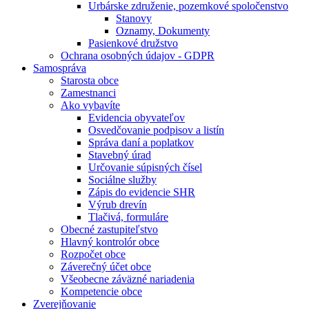
Urbárske združenie, pozemkové spoločenstvo
Stanovy
Oznamy, Dokumenty
Pasienkové družstvo
Ochrana osobných údajov - GDPR
Samospráva
Starosta obce
Zamestnanci
Ako vybavíte
Evidencia obyvateľov
Osvedčovanie podpisov a listín
Správa daní a poplatkov
Stavebný úrad
Určovanie súpisných čísel
Sociálne služby
Zápis do evidencie SHR
Výrub drevín
Tlačivá, formuláre
Obecné zastupiteľstvo
Hlavný kontrolór obce
Rozpočet obce
Záverečný účet obce
Všeobecne záväzné nariadenia
Kompetencie obce
Zverejňovanie