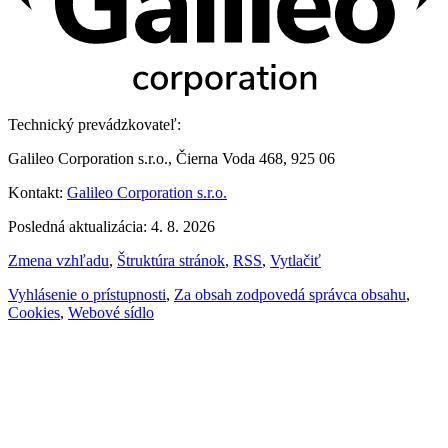
Technický prevádzkovateľ:
Galileo Corporation s.r.o., Čierna Voda 468, 925 06
Kontakt:
Galileo Corporation s.r.o.
Posledná aktualizácia: 4. 8. 2026
Zmena vzhľadu
,
Štruktúra stránok
,
RSS
,
Vytlačiť
Vyhlásenie o prístupnosti
,
Za obsah zodpovedá správca obsahu
,
Cookies
,
Webové sídlo