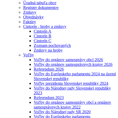
Úradná tabuľa obce
Register dokumentov
Zmluvy
Objednávky
Faktúry
Cintorín - hroby a zmluvy
Cintorín A
Cintorín B
Cintorín C
Zoznam pochovaných
Zmluvy na hroby
Voľby
Voľby do orgánov samosprávy obcí 2026
Voľby do orgánov samosprávnych krajov 2026
Referendum 2026
Voľby do Európskeho parlamentu 2024 na území
Slovenskej republiky
Voľby prezidenta Slovenskej republiky 2024
Voľby do Národnej rady Slovenskej republiky
2023
Referendum 2023
Voľby do orgánov samosprávy obcí a orgánov
samosprávnych krajov 2022
Voľby do Národnej rady SR 2020
Voľby do Európskeho parlamentu